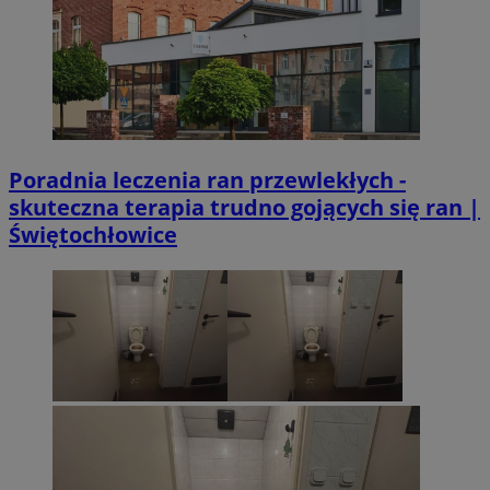
Poradnia leczenia ran przewlekłych -
skuteczna terapia trudno gojących się ran |
Świętochłowice
suid
1 r
Simplifi Holdings
Inc.
.simpli.fi
CookieScriptConsent
4 tygodni
CookieScript
siemianowice.net.pl