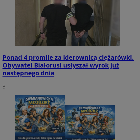
Ponad 4 promile za kierownicą ciężarówki.
Obywatel Białorusi usłyszał wyrok już
następnego dnia
3