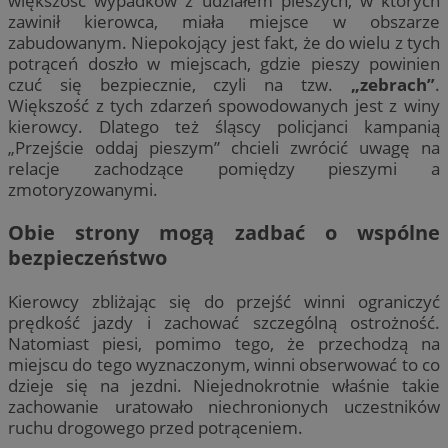
większość wypadków z udziałem pieszych, w których
zawinił kierowca, miała miejsce w obszarze
zabudowanym. Niepokojący jest fakt, że do wielu z tych
potrąceń doszło w miejscach, gdzie pieszy powinien
czuć się bezpiecznie, czyli na tzw.
„zebrach”
.
Większość z tych zdarzeń spowodowanych jest z winy
kierowcy. Dlatego też śląscy policjanci kampanią
„Przejście oddaj pieszym” chcieli zwrócić uwagę na
relacje zachodzące pomiędzy pieszymi a
zmotoryzowanymi.
Obie strony mogą zadbać o wspólne
bezpieczeństwo
Kierowcy zbliżając się do przejść winni ograniczyć
prędkość jazdy i zachować szczególną ostrożność.
Natomiast piesi, pomimo tego, że przechodzą na
miejscu do tego wyznaczonym, winni obserwować to co
dzieje się na jezdni. Niejednokrotnie właśnie takie
zachowanie uratowało niechronionych uczestników
ruchu drogowego przed potrąceniem.