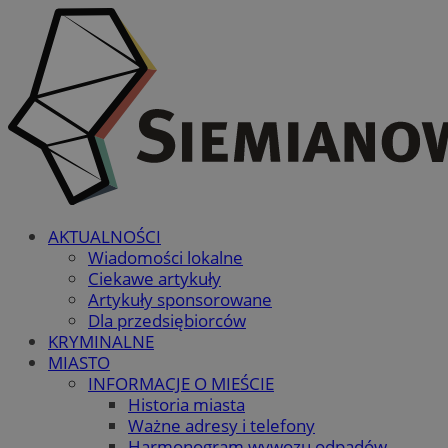
AKTUALNOŚCI
Wiadomości lokalne
Ciekawe artykuły
Artykuły sponsorowane
Dla przedsiębiorców
KRYMINALNE
MIASTO
INFORMACJE O MIEŚCIE
Historia miasta
Ważne adresy i telefony
Harmonogram wywozu odpadów