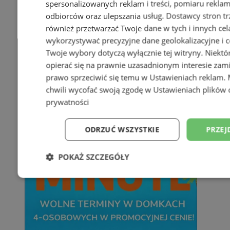
spersonalizowanych reklam i treści, pomiaru reklam i
odbiorców oraz ulepszania usług.
Dostawcy stron tr
również przetwarzać Twoje dane w tych i innych cel
wykorzystywać precyzyjne dane geolokalizacyjne i c
Twoje wybory dotyczą wyłącznie tej witryny. Niekt
opierać się na prawnie uzasadnionym interesie zami
prawo sprzeciwić się temu w
Ustawieniach reklam
.
chwili wycofać swoją zgodę w
Ustawieniach plików 
prywatności
ODRZUĆ WSZYSTKIE
PRZEJ
POKAŻ SZCZEGÓŁY
Niezbędne
Wydajność
Targetowani
Niesklasyfikowane