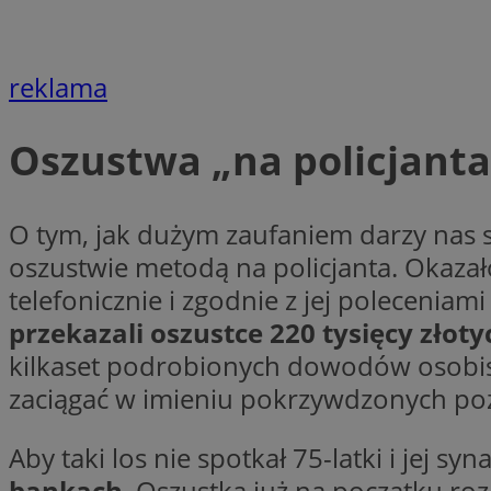
VISITOR_PRIVACY_
reklama
Oszustwa „na policjanta
li_gc
O tym, jak dużym zaufaniem darzy nas 
oszustwie metodą na policjanta. Okazało
Nazwa
Pro
telefonicznie i zgodnie z jej polecenia
Nazwa
Nazwa
Do
Nazwa
ustat_9rag8csgXg1
przekazali oszustce 220 tysięcy złoty
sa-user-id-v3
google_push
.bi
mlcwc
uid
kilkaset podrobionych dowodów osobisty
ustat_a6dz2pz0kl
zaciągać w imieniu pokrzywdzonych poż
__Secure-YNID
VP
tuuid_lu
Aby taki los nie spotkał 75-latki i jej syna
gid_CAESEHs54I33
bankach
. Oszustka już na początku ro
__ktpct