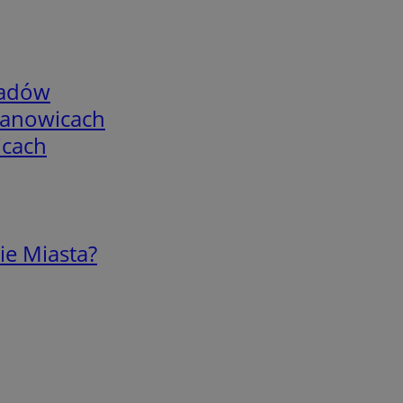
adów
mianowicach
icach
ie Miasta?