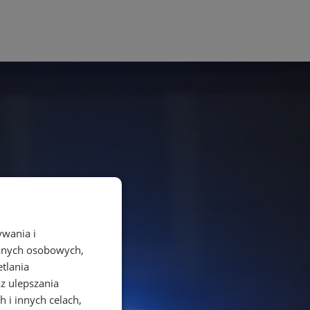
ywania i
danych osobowych,
etlania
az ulepszania
 i innych celach,