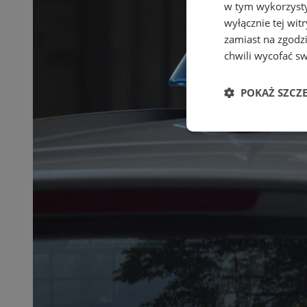
w tym wykorzysty
wyłącznie tej wi
zamiast na zgodz
chwili wycofać s
POKAŻ SZCZ
Niezbędne
Ni
Niezbędne pliki cook
zarządzanie kontem. 
Nazwa