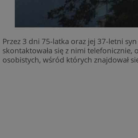
SessID
QeSessID
MvSessID
INGRESSCOOKIE
Przez 3 dni 75-latka oraz jej 37-letni s
skontaktowała się z nimi telefonicznie,
euds
osobistych, wśród których znajdował s
__cf_bm
suid
CookieScriptConse