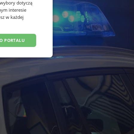
 wybory dotyczą
nym interesie
sz w każdej
DO PORTALU
esklasyfikowane
ane
owanie użytkownika i
j.