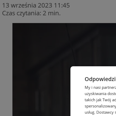
13 września 2023 11:45
Czas czytania: 2 min.
Odpowiedzia
My i nasi partne
uzyskiwania dost
takich jak Twój a
spersonalizowanyc
usług.
Dostawcy s