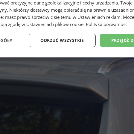
wać precyzyjne dane geolokalizacyjne i cechy urządzenia. Twoje
tryny. Niektórzy dostawcy mogą opierać się na prawnie uzasadnio
ie; masz prawo sprzeciwić się temu w
Ustawieniach reklam
. Może
woją zgodę w
Ustawieniach plików cookie
.
Polityka prywatności
EGÓŁY
ODRZUĆ WSZYSTKIE
PRZEJDŹ 
Wydajność
Targetowanie
Funkcjonalność
Ni
ezbędne
Wydajność
Targetowanie
Funkcjonalność
Niesklasyfikow
ie umożliwiają korzystanie z podstawowych funkcji strony internetowej, takich jak log
Bez niezbędnych plików cookie nie można prawidłowo korzystać ze strony internetowe
Okres
Provider
/
Domena
Opis
przechowywania