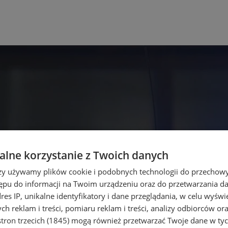
lne korzystanie z Twoich danych
rzy używamy plików cookie i podobnych technologii do przechow
ępu do informacji na Twoim urządzeniu oraz do przetwarzania 
dres IP, unikalne identyfikatory i dane przeglądania, w celu wyświ
h reklam i treści, pomiaru reklam i treści, analizy odbiorców or
tron trzecich (1845)
mogą również przetwarzać Twoje dane w tych