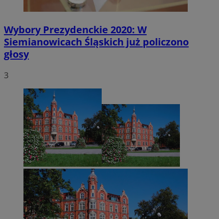
Wybory Prezydenckie 2020: W
Siemianowicach Śląskich już policzono
głosy
3