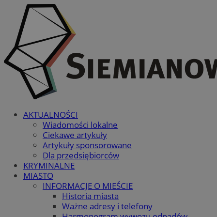
AKTUALNOŚCI
Wiadomości lokalne
Ciekawe artykuły
Artykuły sponsorowane
Dla przedsiębiorców
KRYMINALNE
MIASTO
INFORMACJE O MIEŚCIE
Historia miasta
Ważne adresy i telefony
Harmonogram wywozu odpadów