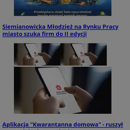
Siemianowicka Młodzież na Rynku Pracy
miasto szuka firm do II edycji
Aplikacja "Kwarantanna domowa" - ruszył