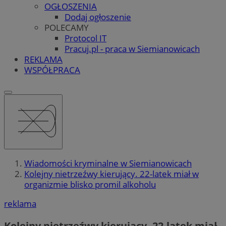
OGŁOSZENIA
Dodaj ogłoszenie
POLECAMY
Protocol IT
Pracuj.pl - praca w Siemianowicach
REKLAMA
WSPÓŁPRACA
Wiadomości kryminalne w Siemianowicach
Kolejny nietrzeźwy kierujący. 22-latek miał w
organizmie blisko promil alkoholu
reklama
Kolejny nietrzeźwy kierujący. 22-latek miał