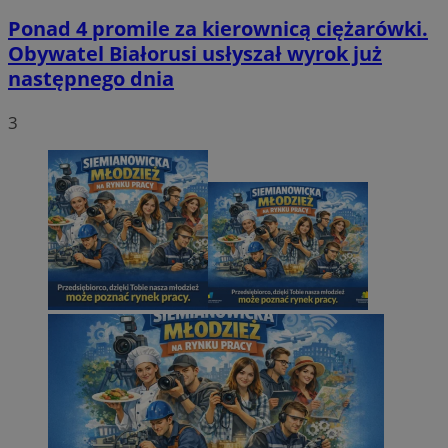
Ponad 4 promile za kierownicą ciężarówki.
Obywatel Białorusi usłyszał wyrok już
następnego dnia
3