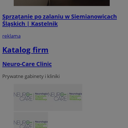
Sprzątanie po zalaniu w Siemianowicach
Śląskich | Kastelnik
VISITOR_PRIVACY_METADATA
5 miesi
YouTube
tygod
.youtube.com
reklama
Katalog firm
Neuro-Care Clinic
Prywatne gabinety i kliniki