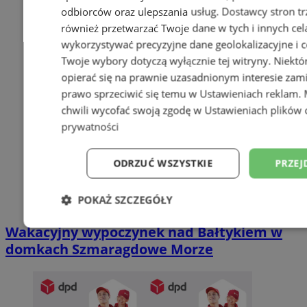
odbiorców oraz ulepszania usług.
Dostawcy stron tr
również przetwarzać Twoje dane w tych i innych cel
wykorzystywać precyzyjne dane geolokalizacyjne i c
Twoje wybory dotyczą wyłącznie tej witryny. Niekt
opierać się na prawnie uzasadnionym interesie zami
prawo sprzeciwić się temu w
Ustawieniach reklam
.
chwili wycofać swoją zgodę w
Ustawieniach plików 
prywatności
ODRZUĆ WSZYSTKIE
PRZEJ
POKAŻ SZCZEGÓŁY
Wakacyjny wypoczynek nad Bałtykiem w
Niezbędne
Wydajność
Targetowani
domkach Szmaragdowe Morze
Niesklasyfikowane