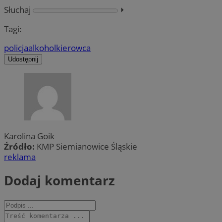
Słuchaj
⏵︎
Tagi:
policja
alkohol
kierowca
Udostępnij
Karolina Goik
Źródło:
KMP Siemianowice Śląskie
reklama
Dodaj komentarz