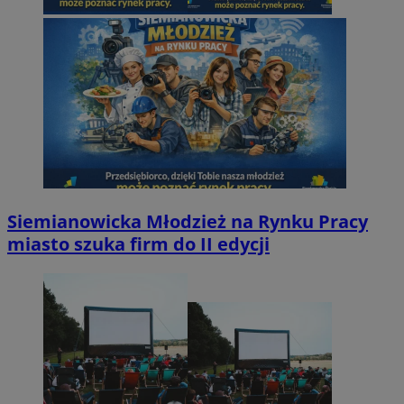
Siemianowicka Młodzież na Rynku Pracy
miasto szuka firm do II edycji