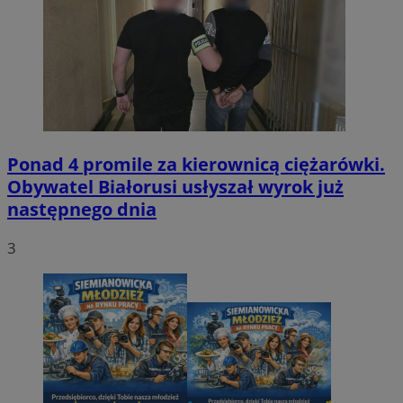
Ponad 4 promile za kierownicą ciężarówki.
Obywatel Białorusi usłyszał wyrok już
następnego dnia
3