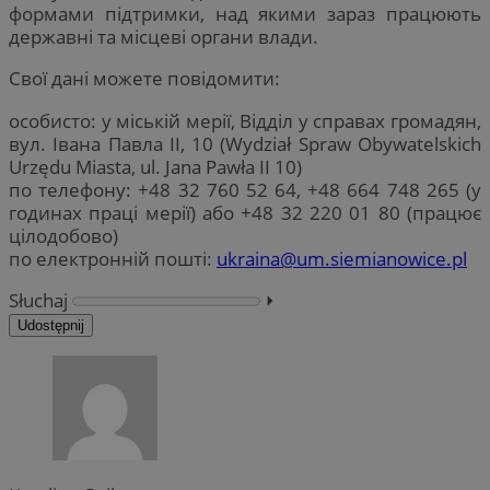
формами підтримки, над якими зараз працюють
державні та місцеві органи влади.
Свої дані можете повідомити:
особисто: у міській мерії, Відділ у справах громадян,
вул. Івана Павла II, 10 (Wydział Spraw Obywatelskich
Urzędu Miasta, ul. Jana Pawła II 10)
по телефону: +48 32 760 52 64, +48 664 748 265 (у
годинах праці мерії) або +48 32 220 01 80 (працює
цілодобово)
по електронній пошті:
ukraina@um.siemianowice.pl
Słuchaj
⏵︎
Udostępnij