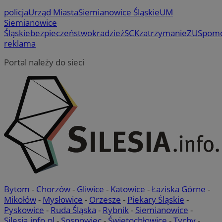
policja
Urząd Miasta
Siemianowice Śląskie
UM
Siemianowice
Śląskie
bezpieczeństwo
kradzież
SCK
zatrzymanie
ZUS
pom
reklama
Portal należy do sieci
Bytom
-
Chorzów
-
Gliwice
-
Katowice
-
Łaziska Górne
-
Mikołów
-
Mysłowice
-
Orzesze
-
Piekary Śląskie
-
Pyskowice
-
Ruda Śląska
-
Rybnik
-
Siemianowice
-
Silesia.info.pl
-
Sosnowiec
-
Świętochłowice
-
Tychy
-