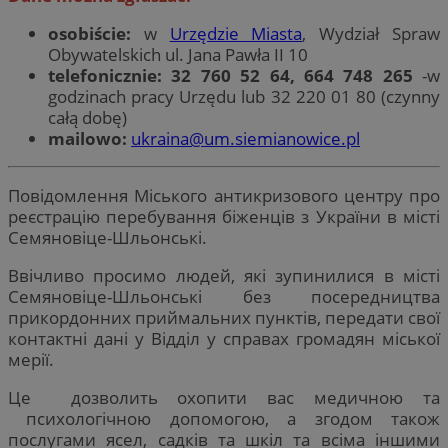
osobiście:
w
Urzędzie Miasta
, Wydział Spraw
Obywatelskich ul. Jana Pawła II 10
telefonicznie:
32 760 52 64, 664 748 265
-w
godzinach pracy Urzędu lub 32 220 01 80 (czynny
całą dobę)
mailowo:
ukraina@um.siemianowice.pl
Повідомлення Міського антикризового центру про
реєстрацію перебування біженців з України в місті
Семяновіце-Шльонські.
Ввічливо просимо людей, які зупинилися в місті
Семяновіце-Шльонські без посередництва
прикордонних приймальних пунктів, передати свої
контактні дані у Відділ у справах громадян міської
мерії.
Це дозволить охопити вас медичною та
психологічною допомогою, а згодом також
послугами ясел, садків та шкіл та всіма іншими