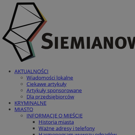
AKTUALNOŚCI
Wiadomości lokalne
Ciekawe artykuły
Artykuły sponsorowane
Dla przedsiębiorców
KRYMINALNE
MIASTO
INFORMACJE O MIEŚCIE
Historia miasta
Ważne adresy i telefony
Harmonogram wywozu odpadów