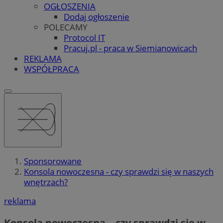
OGŁOSZENIA
Dodaj ogłoszenie
POLECAMY
Protocol IT
Pracuj.pl - praca w Siemianowicach
REKLAMA
WSPÓŁPRACA
Sponsorowane
Konsola nowoczesna - czy sprawdzi się w naszych
wnętrzach?
reklama
Konsola nowoczesna – czy sprawdzi się w