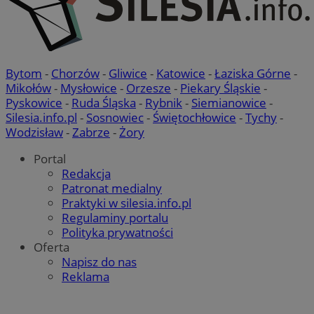
Bytom
-
Chorzów
-
Gliwice
-
Katowice
-
Łaziska Górne
-
Mikołów
-
Mysłowice
-
Orzesze
-
Piekary Śląskie
-
Pyskowice
-
Ruda Śląska
-
Rybnik
-
Siemianowice
-
Silesia.info.pl
-
Sosnowiec
-
Świętochłowice
-
Tychy
-
Wodzisław
-
Zabrze
-
Żory
Portal
Redakcja
Patronat medialny
Praktyki w silesia.info.pl
Regulaminy portalu
Polityka prywatności
Oferta
Napisz do nas
Reklama