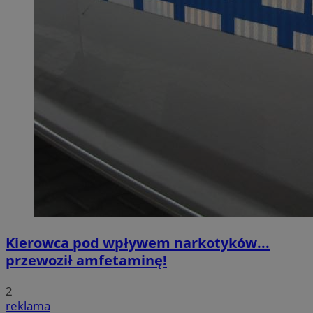
Kierowca pod wpływem narkotyków...
przewoził amfetaminę!
2
reklama