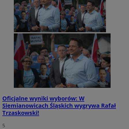
Oficjalne wyniki wyborów: W
Siemianowicach Śląskich wygrywa Rafał
Trzaskowski!
5