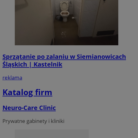
Sprzątanie po zalaniu w Siemianowicach
Śląskich | Kastelnik
reklama
Katalog firm
Neuro-Care Clinic
Prywatne gabinety i kliniki