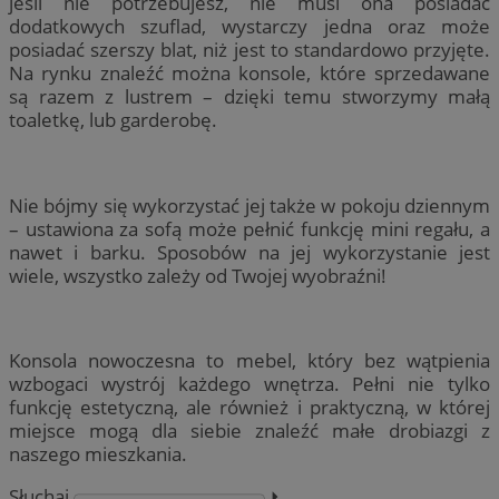
jeśli nie potrzebujesz, nie musi ona posiadać
dodatkowych szuflad, wystarczy jedna oraz może
posiadać szerszy blat, niż jest to standardowo przyjęte.
Na rynku znaleźć można konsole, które sprzedawane
są razem z lustrem – dzięki temu stworzymy małą
toaletkę, lub garderobę.
Nie bójmy się wykorzystać jej także w pokoju dziennym
– ustawiona za sofą może pełnić funkcję mini regału, a
nawet i barku. Sposobów na jej wykorzystanie jest
wiele, wszystko zależy od Twojej wyobraźni!
Konsola nowoczesna to mebel, który bez wątpienia
wzbogaci wystrój każdego wnętrza. Pełni nie tylko
funkcję estetyczną, ale również i praktyczną, w której
miejsce mogą dla siebie znaleźć małe drobiazgi z
naszego mieszkania.
Słuchaj
⏵︎