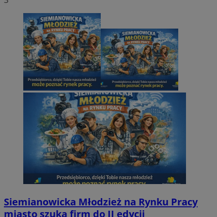
Siemianowicka Młodzież na Rynku Pracy
miasto szuka firm do II edycji