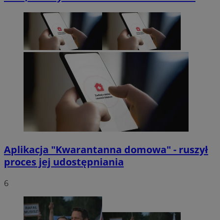
Aplikacja "Kwarantanna domowa" - ruszył
proces jej udostępniania
6