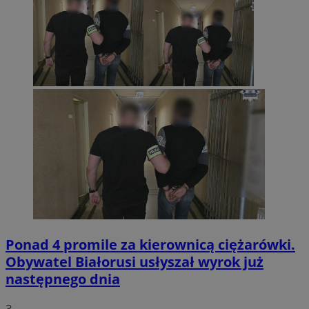
Ponad 4 promile za kierownicą ciężarówki.
Obywatel Białorusi usłyszał wyrok już
następnego dnia
3