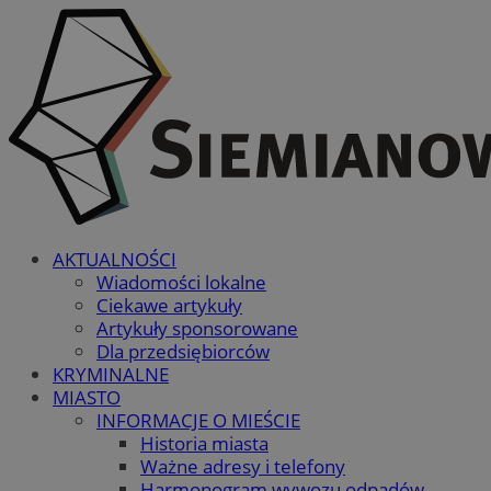
AKTUALNOŚCI
Wiadomości lokalne
Ciekawe artykuły
Artykuły sponsorowane
Dla przedsiębiorców
KRYMINALNE
MIASTO
INFORMACJE O MIEŚCIE
Historia miasta
Ważne adresy i telefony
Harmonogram wywozu odpadów