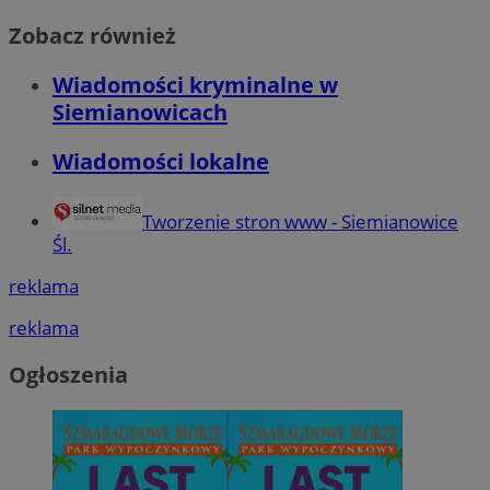
Zobacz również
Wiadomości kryminalne w
Siemianowicach
Wiadomości lokalne
Tworzenie stron www - Siemianowice
Śl.
reklama
reklama
Ogłoszenia