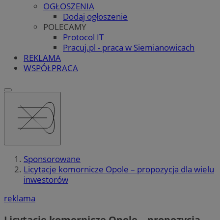
OGŁOSZENIA
Dodaj ogłoszenie
POLECAMY
Protocol IT
Pracuj.pl - praca w Siemianowicach
REKLAMA
WSPÓŁPRACA
Sponsorowane
Licytacje komornicze Opole – propozycja dla wielu
inwestorów
reklama
Licytacje komornicze Opole – propozycja