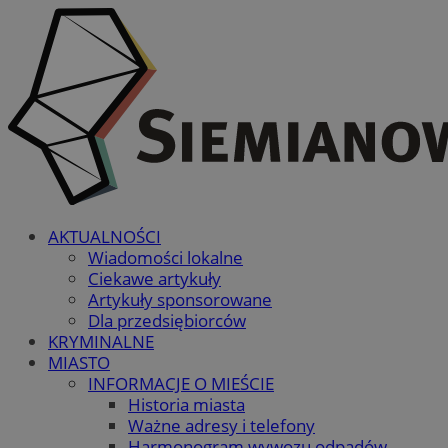
AKTUALNOŚCI
Wiadomości lokalne
Ciekawe artykuły
Artykuły sponsorowane
Dla przedsiębiorców
KRYMINALNE
MIASTO
INFORMACJE O MIEŚCIE
Historia miasta
Ważne adresy i telefony
Harmonogram wywozu odpadów