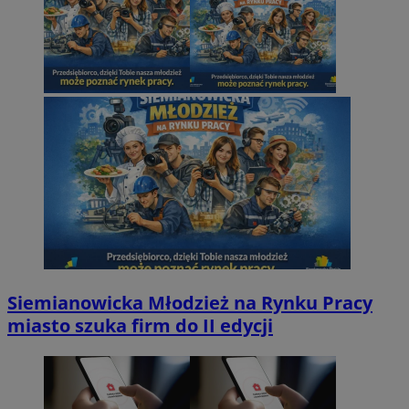
Siemianowicka Młodzież na Rynku Pracy
miasto szuka firm do II edycji