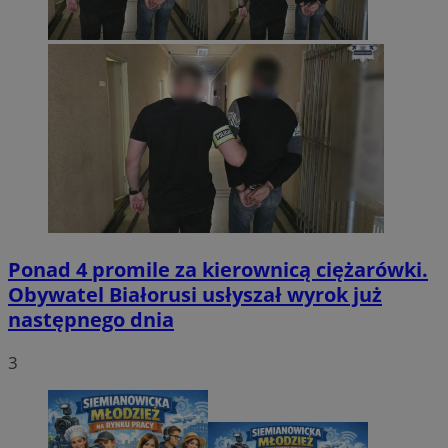
Ponad 4 promile za kierownicą ciężarówki.
Obywatel Białorusi usłyszał wyrok już
następnego dnia
3