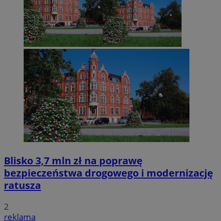
Blisko 3,7 mln zł na poprawę
bezpieczeństwa drogowego i modernizację
ratusza
2
reklama