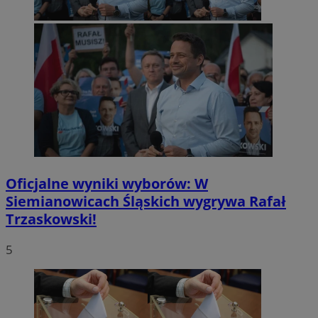
Oficjalne wyniki wyborów: W
Siemianowicach Śląskich wygrywa Rafał
Trzaskowski!
5