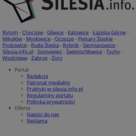
Bytom
-
Chorzów
-
Gliwice
-
Katowice
-
Łaziska Górne
-
Mikołów
-
Mysłowice
-
Orzesze
-
Piekary Śląskie
-
Pyskowice
-
Ruda Śląska
-
Rybnik
-
Siemianowice
-
Silesia.info.pl
-
Sosnowiec
-
Świętochłowice
-
Tychy
-
Wodzisław
-
Zabrze
-
Żory
Portal
Redakcja
Patronat medialny
Praktyki w silesia.info.pl
Regulaminy portalu
Polityka prywatności
Oferta
Napisz do nas
Reklama