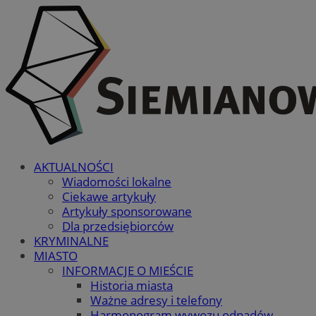
AKTUALNOŚCI
Wiadomości lokalne
Ciekawe artykuły
Artykuły sponsorowane
Dla przedsiębiorców
KRYMINALNE
MIASTO
INFORMACJE O MIEŚCIE
Historia miasta
Ważne adresy i telefony
Harmonogram wywozu odpadów