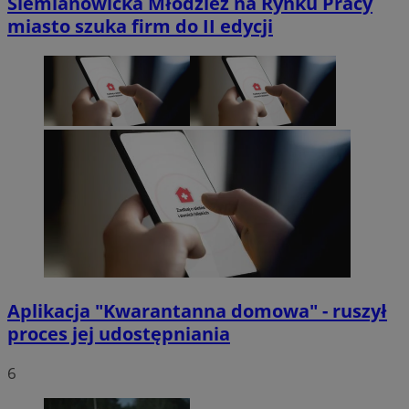
Siemianowicka Młodzież na Rynku Pracy
miasto szuka firm do II edycji
Aplikacja "Kwarantanna domowa" - ruszył
proces jej udostępniania
6