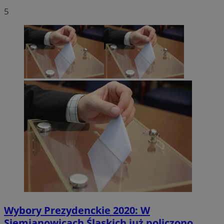
5
Wybory Prezydenckie 2020: W
Siemianowicach Śląskich już policzono