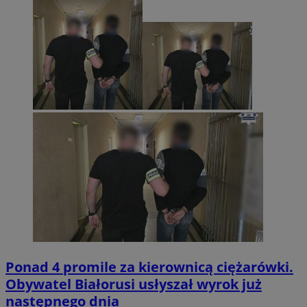
Ponad 4 promile za kierownicą ciężarówki.
Obywatel Białorusi usłyszał wyrok już
następnego dnia