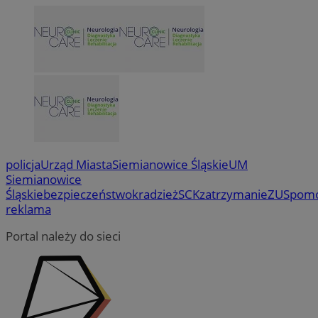
policja
Urząd Miasta
Siemianowice Śląskie
UM
Siemianowice
Śląskie
bezpieczeństwo
kradzież
SCK
zatrzymanie
ZUS
pom
reklama
Portal należy do sieci