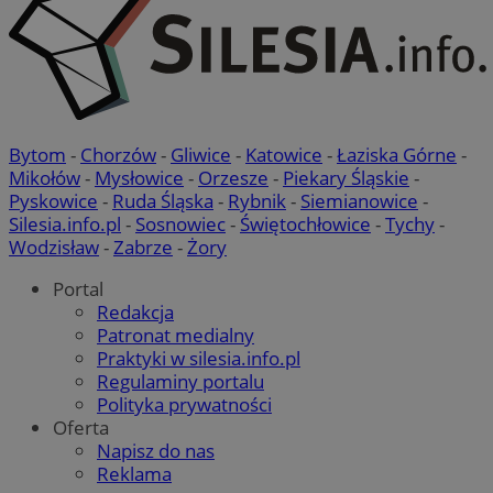
Bytom
-
Chorzów
-
Gliwice
-
Katowice
-
Łaziska Górne
-
Mikołów
-
Mysłowice
-
Orzesze
-
Piekary Śląskie
-
Pyskowice
-
Ruda Śląska
-
Rybnik
-
Siemianowice
-
Silesia.info.pl
-
Sosnowiec
-
Świętochłowice
-
Tychy
-
Wodzisław
-
Zabrze
-
Żory
Portal
Redakcja
Patronat medialny
Praktyki w silesia.info.pl
Regulaminy portalu
Polityka prywatności
Oferta
Napisz do nas
Reklama