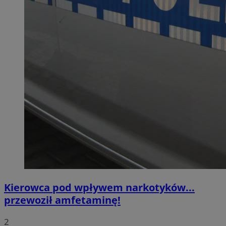
Kierowca pod wpływem narkotyków...
przewoził amfetaminę!
2