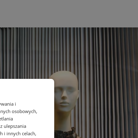
ywania i
danych osobowych,
etlania
az ulepszania
 i innych celach,