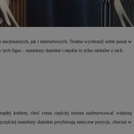
entyfikator sesji.
entyfikator sesji.
entyfikator sesji.
erów obsługuje
ekście
lu optymalizacji
stacjonarnych, jak i internetowych. Trudno wyobrazić sobie pasaż w
tych figur – manekiny damskie i męskie to tylko niektóre z nich.
 do przechowywania
niu do usług
e, czy użytkownik
enia lub reklamy.
niania ludzi i
trony internetowej,
e ważnych raportów
ryny internetowej.
 identyfikatora
rzez usługę Cookie-
czupłej kobiety, choć coraz częściej można zaobserwować większą
preferencji
 na pliki cookie.
częściej manekiny damskie przybierają statyczne pozycje, chociaż w
ookie Cookie-