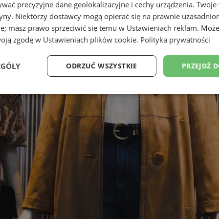
wać precyzyjne dane geolokalizacyjne i cechy urządzenia. Twoje
tryny. Niektórzy dostawcy mogą opierać się na prawnie uzasadnio
ie; masz prawo sprzeciwić się temu w
Ustawieniach reklam
. Może
woją zgodę w
Ustawieniach plików cookie
.
Polityka prywatności
EGÓŁY
ODRZUĆ WSZYSTKIE
PRZEJDŹ 
Wydajność
Targetowanie
Funkcjonalność
Ni
ezbędne
Wydajność
Targetowanie
Funkcjonalność
Niesklasyfikow
ie umożliwiają korzystanie z podstawowych funkcji strony internetowej, takich jak log
Bez niezbędnych plików cookie nie można prawidłowo korzystać ze strony internetowe
Okres
Provider
/
Domena
Opis
przechowywania