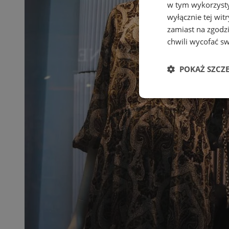
w tym wykorzysty
wyłącznie tej wi
zamiast na zgodz
chwili wycofać s
POKAŻ SZCZ
Niezbędne
Ni
Niezbędne pliki cook
zarządzanie kontem. 
Nazwa