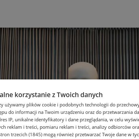
lne korzystanie z Twoich danych
rzy używamy plików cookie i podobnych technologii do przechow
ępu do informacji na Twoim urządzeniu oraz do przetwarzania 
dres IP, unikalne identyfikatory i dane przeglądania, w celu wyświ
h reklam i treści, pomiaru reklam i treści, analizy odbiorców or
tron trzecich (1845)
mogą również przetwarzać Twoje dane w tych