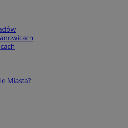
adów
mianowicach
icach
ie Miasta?