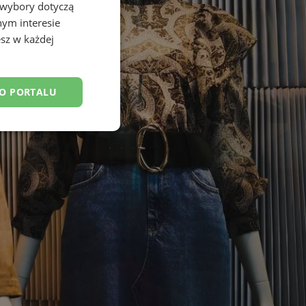
 wybory dotyczą
nym interesie
sz w każdej
DO PORTALU
esklasyfikowane
ane
owanie użytkownika i
j.