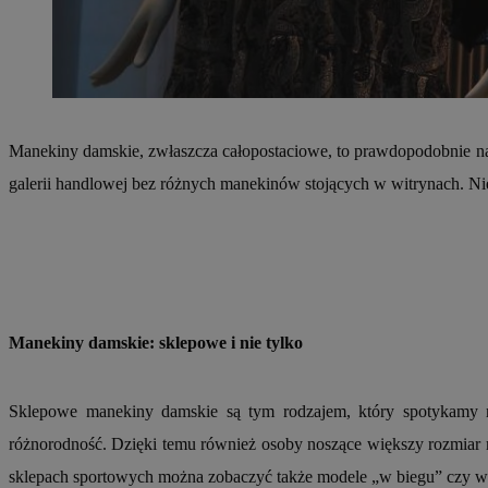
SessID
QeSessID
MvSessID
INGRESSCOOKIE
Manekiny damskie, zwłaszcza całopostaciowe, to prawdopodobnie naj
galerii handlowej bez różnych manekinów stojących w witrynach. Nie 
euds
__cf_bm
Manekiny damskie: sklepowe i nie tylko
suid
CookieScriptConse
Sklepowe manekiny damskie są tym rodzajem, który spotykamy naj
różnorodność. Dzięki temu również osoby noszące większy rozmiar m
sklepach sportowych można zobaczyć także modele „w biegu” czy w p