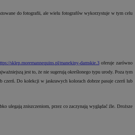
nformacje o zgodzie
ncjach dotyczących
ia z witryny.
ktowane do fotografii, ale wielu fotografów wykorzystuje w tym celu
olityki prywatności
ich przestrzeganie
temu użytkownik nie
woich preferencji,
 z regulacjami
y gościa na
nych celów
ttps://sklep.moremannequins.pl/manekiny-damskie.3
oferuje zarówno
ajważniejszą jest to, że nie sugerują określonego typu urody. Poza tym
ub czerń. Do kolekcji w jaskrawych kolorach dobrze pasuje czerń lub
 i przechowywania
 informacji na
iadomień push do
troną internetową.
znie przypisany,
śledzenia i analizy
kator użytkownika
ownika i
ronie internetowej.
ybko ulegają zniszczeniom, przez co zaczynają wyglądać źle. Droższe
om trzecim w celu
zenia i raportowania
ronie internetowej
iedzającego, który
amy. Może
e odwiedzającego w
jaki użytkownik
ięki temu Bidswitch
ób ich interakcji z
am i zapewnić, że