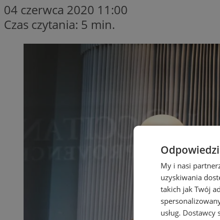
04 czerwca 2020 11:00
Czas czytania: 5 min.
Odpowiedzia
My i nasi partne
uzyskiwania dost
takich jak Twój a
spersonalizowanyc
usług.
Dostawcy s