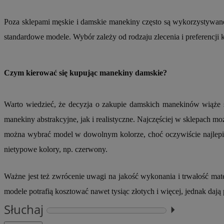
VISITOR_PRIVACY_
Poza sklepami męskie i damskie manekiny często są wykorzystywane d
standardowe modele. Wybór zależy od rodzaju zlecenia i preferencji k
Czym kierować się kupując manekiny damskie?
li_gc
Warto wiedzieć, że decyzja o zakupie damskich manekinów wiąże s
manekiny abstrakcyjne, jak i realistyczne. Najczęściej w sklepach moż
Nazwa
Pro
można wybrać model w dowolnym kolorze, choć oczywiście najlepiej s
Nazwa
Nazwa
Do
Nazwa
ustat_9rag8csgXg1
nietypowe kolory, np. czerwony.
sa-user-id-v3
google_push
.bi
mlcwc
uid
ustat_a6dz2pz0kl
Ważne jest też zwrócenie uwagi na jakość wykonania i trwałość mate
__Secure-YNID
modele potrafią kosztować nawet tysiąc złotych i więcej, jednak dają 
VP
tuuid_lu
Słuchaj
⏵︎
gid_CAESEHs54I33
__ktpct