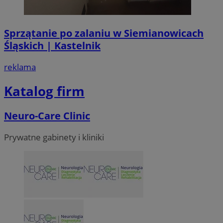
VISITOR_PRIVACY_METADATA
5 miesi
YouTube
tygod
.youtube.com
Sprzątanie po zalaniu w Siemianowicach
Śląskich | Kastelnik
reklama
Katalog firm
Neuro-Care Clinic
Prywatne gabinety i kliniki