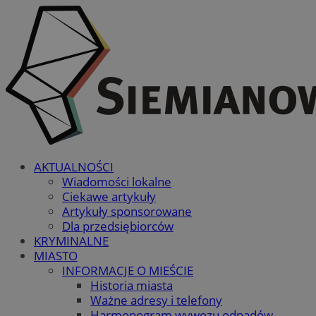
AKTUALNOŚCI
Wiadomości lokalne
Ciekawe artykuły
Artykuły sponsorowane
Dla przedsiębiorców
KRYMINALNE
MIASTO
INFORMACJE O MIEŚCIE
Historia miasta
Ważne adresy i telefony
Harmonogram wywozu odpadów