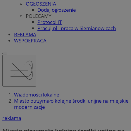
OGŁOSZENIA
Dodaj ogłoszenie
POLECAMY
Protocol IT
Pracuj.pl - praca w Siemianowicach
REKLAMA
WSPÓŁPRACA
Wiadomości lokalne
Miasto otrzymało kolejne środki unijne na miejskie
modernizacje
reklama
Miasto otrzymało kolejne środki unijne na