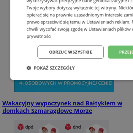
wykorzystywać precyzyjne dane geolokalizacyjne i c
Twoje wybory dotyczą wyłącznie tej witryny. Niekt
opierać się na prawnie uzasadnionym interesie zami
prawo sprzeciwić się temu w
Ustawieniach reklam
.
chwili wycofać swoją zgodę w
Ustawieniach plików 
prywatności
ODRZUĆ WSZYSTKIE
PRZEJ
POKAŻ SZCZEGÓŁY
Niezbędne
Wydajność
Targetowani
Wakacyjny wypoczynek nad Bałtykiem w
Niesklasyfikowane
domkach Szmaragdowe Morze