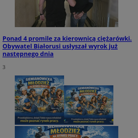
Ponad 4 promile za kierownicą ciężarówki.
Obywatel Białorusi usłyszał wyrok już
następnego dnia
3