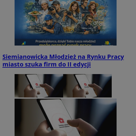
Siemianowicka Młodzież na Rynku Pracy
miasto szuka firm do II edycji