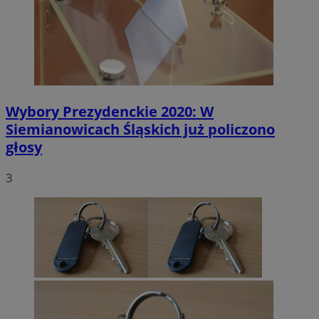
Wybory Prezydenckie 2020: W
Siemianowicach Śląskich już policzono
głosy
3