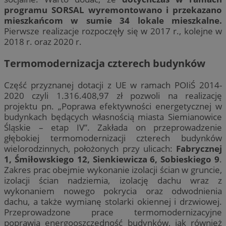
programu SORSAL wyremontowano i przekazano
mieszkańcom w sumie 34 lokale mieszkalne.
Pierwsze realizacje rozpoczęły się w 2017 r., kolejne w
2018 r. oraz 2020 r.
Termomodernizacja czterech budynków
Część przyznanej dotacji z UE w ramach POIiŚ 2014-
2020 czyli 1.316.408,97 zł pozwoli na realizację
projektu pn. „Poprawa efektywności energetycznej w
budynkach będących własnością miasta Siemianowice
Śląskie – etap IV”. Zakłada on przeprowadzenie
głębokiej termomodernizacji czterech budynków
wielorodzinnych, położonych przy ulicach:
Fabrycznej
1, Śmiłowskiego 12, Sienkiewicza 6, Sobieskiego 9
.
Zakres prac obejmie wykonanie izolacji ścian w gruncie,
izolacji ścian nadziemia, izolację dachu wraz z
wykonaniem nowego pokrycia oraz odwodnienia
dachu, a także wymianę stolarki okiennej i drzwiowej.
Przeprowadzone prace termomodernizacyjne
poprawią energooszczędność budynków, jak również