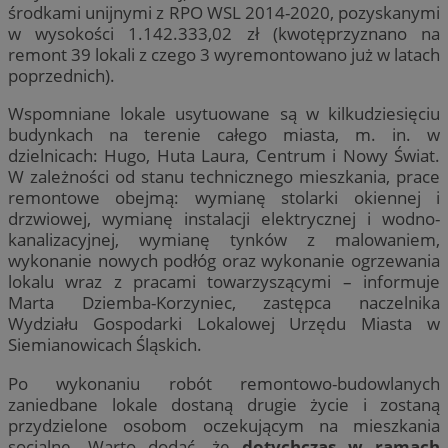
środkami unijnymi z RPO WSL 2014-2020, pozyskanymi
w wysokości 1.142.333,02 zł (kwotęprzyznano na
remont 39 lokali z czego 3 wyremontowano już w latach
poprzednich).
Wspomniane lokale usytuowane są w kilkudziesięciu
budynkach na terenie całego miasta, m. in. w
dzielnicach: Hugo, Huta Laura, Centrum i Nowy Świat.
W zależności od stanu technicznego mieszkania, prace
remontowe obejmą: wymianę stolarki okiennej i
drzwiowej, wymianę instalacji elektrycznej i wodno-
kanalizacyjnej, wymianę tynków z malowaniem,
wykonanie nowych podłóg oraz wykonanie ogrzewania
lokalu wraz z pracami towarzyszącymi – informuje
Marta Dziemba-Korzyniec, zastępca naczelnika
Wydziału Gospodarki Lokalowej Urzędu Miasta w
Siemianowicach Śląskich.
Po wykonaniu robót remontowo-budowlanych
zaniedbane lokale dostaną drugie życie i zostaną
przydzielone osobom oczekującym na mieszkania
socjalne. Warto dodać, że
dotychczas w ramach