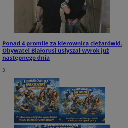
Ponad 4 promile za kierownicą ciężarówki.
Obywatel Białorusi usłyszał wyrok już
następnego dnia
3