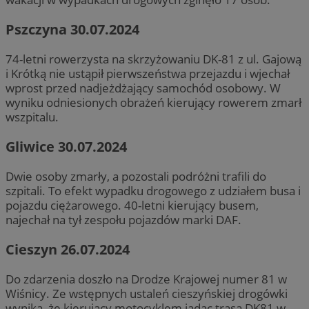
Pszczyna 30.07.2024
74-letni rowerzysta na skrzyżowaniu DK-81 z ul. Gajową
i Krótką nie ustąpił pierwszeństwa przejazdu i wjechał
wprost przed nadjeżdżający samochód osobowy. W
wyniku odniesionych obrażeń kierujący rowerem zmarł
wszpitalu.
Gliwice 30.07.2024
Dwie osoby zmarły, a pozostali podróżni trafili do
szpitali. To efekt wypadku drogowego z udziałem busa i
pojazdu ciężarowego. 40-letni kierujący busem,
najechał na tył zespołu pojazdów marki DAF.
Cieszyn 26.07.2024
Do zdarzenia doszło na Drodze Krajowej numer 81 w
Wiśnicy. Ze wstępnych ustaleń cieszyńskiej drogówki
wynika, że kierujący motocyklem jadąc trasą DK81 w