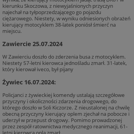
kierunku Skoczowa, z niewyjaśnionych przyczyn
najechał na tyłpoprzedzającego go pojazdu
ciężarowego. Niestety, w wyniku odniesionych obrażeń
kierujący motocyklem 38-latek poniósł śmierć na
miejscu.
Zawiercie 25.07.2024
W Zawierciu doszło do zderzenia busa z motocyklem.
Niestety 57-letni kierowca jednośladu zmarł. 31-latek,
który kierował iveco, był pijany
Żywiec 16.07.2024:
Policjanci z żywieckiej komendy ustalają szczegółowe
przyczyny i okoliczności zdarzenia drogowego, do
którego doszło w Soli Kiczorze. Z nieustalonej na chwilę
obecną przyczyny kierujący oplem zjechał na pobocze i
uderzył w przepust drogowy. Pomimo prowadzonej
przez zespół ratownictwa medycznego reanimacji, 61-
letni kierowca opla zmarł.