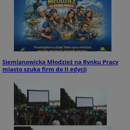
Siemianowicka Młodzież na Rynku Pracy
miasto szuka firm do II edycji