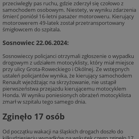
przeciwległy pas ruchu, gdzie zderzył się czołowo z
samochodem osobowym. Niestety, w wyniku zdarzenia
śmierć poniósł 16-letni pasażer motoroweru. Kierujący
motorowerem 49-latek został przetransportowany
śmigłowcem do szpitala.
Sosnowiec 22.06.2024:
Sosnowieccy policjanci otrzymali zgłoszenie o wypadku
drogowym z udziałem motocyklisty, który miał miejsce
przy ulicy Grota-Roweckiego i Okólnej. Ze wstępnych
ustaleń policjantów wynika, że kierujący samochodem
Renault wjeżdżając na skrzyżowanie, nie ustąpił
pierwszeństwa przejazdu kierującemu motocyklem
Honda. W wyniku poniesionych obrażeń motocyklista
zmarł w szpitalu tego samego dnia.
Zginęło 17 osób
Od początku wakacji na śląskich drogach doszło do
kilkudziesięciu wypadków na wskutek czego zginęło 17