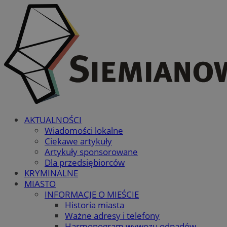
AKTUALNOŚCI
Wiadomości lokalne
Ciekawe artykuły
Artykuły sponsorowane
Dla przedsiębiorców
KRYMINALNE
MIASTO
INFORMACJE O MIEŚCIE
Historia miasta
Ważne adresy i telefony
Harmonogram wywozu odpadów