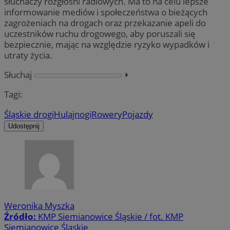
słuchaczy rozgłośni radiowych. Ma to na celu lepsze
informowanie mediów i społeczeństwa o bieżących
zagrożeniach na drogach oraz przekazanie apeli do
uczestników ruchu drogowego, aby poruszali się
bezpiecznie, mając na względzie ryzyko wypadków i
utraty życia.
Słuchaj
⏵︎
Tagi:
Śląskie drogi
Hulajnogi
Rowery
Pojazdy
Udostępnij
Weronika Myszka
Źródło:
KMP Siemianowice Śląskie / fot. KMP
Siemianowice Śląskie