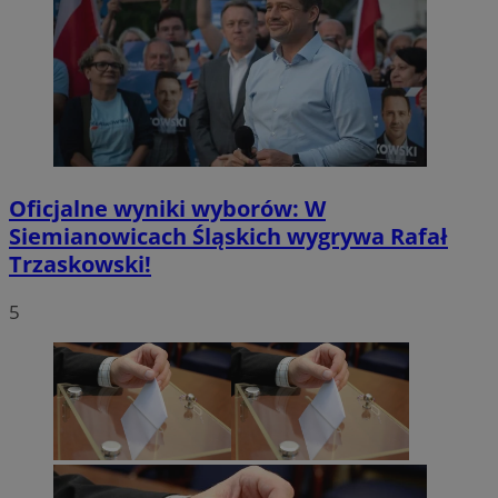
Oficjalne wyniki wyborów: W
Siemianowicach Śląskich wygrywa Rafał
Trzaskowski!
5