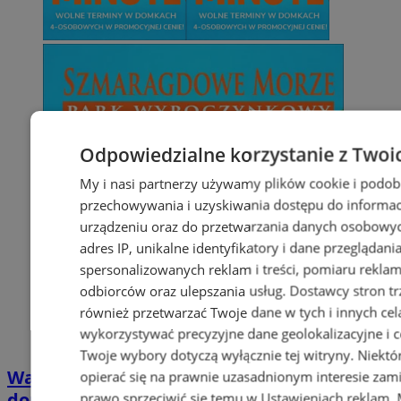
Odpowiedzialne korzystanie z Twoi
My i nasi partnerzy używamy plików cookie i podob
przechowywania i uzyskiwania dostępu do informac
urządzeniu oraz do przetwarzania danych osobowych
adres IP, unikalne identyfikatory i dane przeglądani
spersonalizowanych reklam i treści, pomiaru reklam i
odbiorców oraz ulepszania usług.
Dostawcy stron tr
również przetwarzać Twoje dane w tych i innych cel
wykorzystywać precyzyjne dane geolokalizacyjne i c
Twoje wybory dotyczą wyłącznie tej witryny. Niekt
Wakacyjny wypoczynek nad Bałtykiem w
opierać się na prawnie uzasadnionym interesie zami
domkach Szmaragdowe Morze
prawo sprzeciwić się temu w
Ustawieniach reklam
.