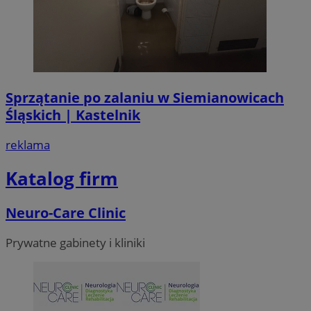
suid
1 r
Simplifi Holdings
Inc.
.simpli.fi
Sprzątanie po zalaniu w Siemianowicach
CookieScriptConsent
4 tygodni
CookieScript
Śląskich | Kastelnik
siemianowice.net.pl
reklama
Katalog firm
Neuro-Care Clinic
Prywatne gabinety i kliniki
VISITOR_PRIVACY_METADATA
5 miesi
YouTube
tygod
.youtube.com