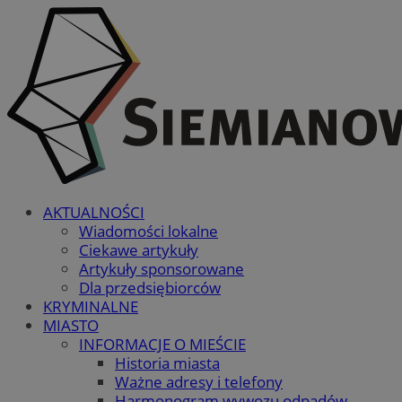
AKTUALNOŚCI
Wiadomości lokalne
Ciekawe artykuły
Artykuły sponsorowane
Dla przedsiębiorców
KRYMINALNE
MIASTO
INFORMACJE O MIEŚCIE
Historia miasta
Ważne adresy i telefony
Harmonogram wywozu odpadów