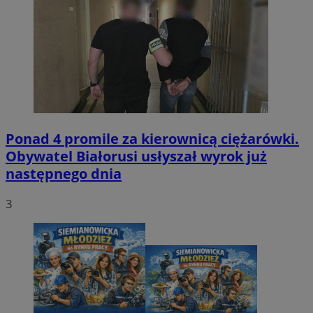
Ponad 4 promile za kierownicą ciężarówki.
Obywatel Białorusi usłyszał wyrok już
następnego dnia
3