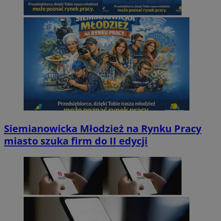
Siemianowicka Młodzież na Rynku Pracy
miasto szuka firm do II edycji