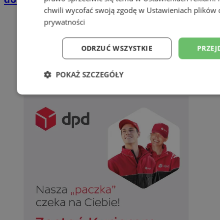
chwili wycofać swoją zgodę w
Ustawieniach plików 
prywatności
ODRZUĆ WSZYSTKIE
PRZEJ
POKAŻ SZCZEGÓŁY
Niezbędne
Wydajność
Targetowani
Niesklasyfikowane
Niezbędne
Wydajność
Targetowanie
Funkcjonalno