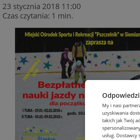
23 stycznia 2018 11:00
Czas czytania: 1 min.
Odpowiedzia
My i nasi partne
uzyskiwania dost
takich jak Twój a
spersonalizowanyc
usług.
Dostawcy s