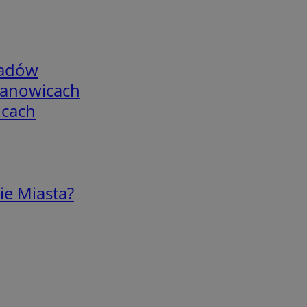
adów
mianowicach
icach
ie Miasta?