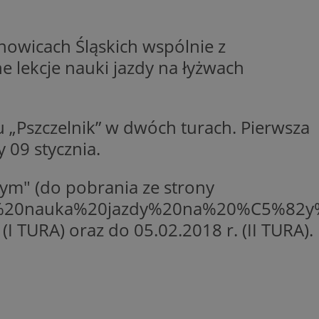
entyfikator sesji.
entyfikator sesji.
anowicach Śląskich wspólnie z
entyfikator sesji.
e lekcje nauki jazdy na łyżwach
erów obsługuje
ekście
lu optymalizacji
u „Pszczelnik” w dwóch turach. Pierwsza
 do przechowywania
niu do usług
y 09 stycznia.
e, czy użytkownik
enia lub reklamy.
niania ludzi i
wym" (do pobrania ze strony
trony internetowej,
e ważnych raportów
20_%20nauka%20jazdy%20na%20%C5%82y
ryny internetowej.
I TURA) oraz do 05.02.2018 r. (II TURA).
 identyfikatora
rzez usługę Cookie-
preferencji
 na pliki cookie.
ookie Cookie-