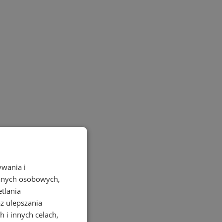
ywania i
danych osobowych,
etlania
az ulepszania
 i innych celach,