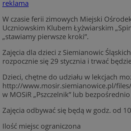
reklama
SessID
QeSessID
W czasie ferii zimowych Miejski Ośrodek
MvSessID
Uczniowskim Klubem Łyżwiarskim „Spin” 
INGRESSCOOKIE
„stawiamy pierwsze kroki”.
Zajęcia dla dzieci z Siemianowic Śląsk
euds
rozpocznie się 29 stycznia i trwać będzi
__cf_bm
Dzieci, chętne do udziału w lekcjach m
http://www.mosir.siemianowice.pl/
w MOSiR „Pszczelnik” lub bezpośrednio w
suid
Zajęcia odbywać się będą w godz. od 10
CookieScriptConse
Ilość miejsc ograniczona