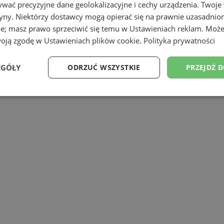
wać precyzyjne dane geolokalizacyjne i cechy urządzenia. Twoje
tryny. Niektórzy dostawcy mogą opierać się na prawnie uzasadnio
ie; masz prawo sprzeciwić się temu w
Ustawieniach reklam
. Może
aby rozpocząć przygodę z łyżwami. Pięk
woją zgodę w
Ustawieniach plików cookie
.
Polityka prywatności
y umieją już jeździć jak również tym wszy
EGÓŁY
ODRZUĆ WSZYSTKIE
PRZEJDŹ 
Wydajność
Targetowanie
Funkcjonalność
Ni
ezbędne
Wydajność
Targetowanie
Funkcjonalność
Niesklasyfikow
ie umożliwiają korzystanie z podstawowych funkcji strony internetowej, takich jak log
Bez niezbędnych plików cookie nie można prawidłowo korzystać ze strony internetowe
Okres
Provider
/
Domena
Opis
przechowywania