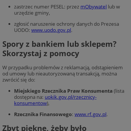
zastrzec numer PESEL: przez
mObywatel
lub w
urzędzie gminy,
zgłosić naruszenie ochrony danych do Prezesa
UODO:
www.uodo.gov.pl
.
Spory z bankiem lub sklepem?
Skorzystaj z pomocy
W przypadku problemów z reklamacją, odstąpieniem
od umowy lub nieautoryzowaną transakcją, można
zwrócić się do:
Miejskiego Rzecznika Praw Konsumenta
(lista
dostępna na:
uokik.gov.pl/rzecznicy-
konsumentow
),
Rzecznika Finansowego
:
www.rf.gov.pl
.
Zbyt piękne, żeby było