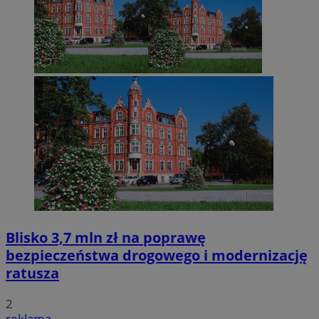
Blisko 3,7 mln zł na poprawę
bezpieczeństwa drogowego i modernizację
ratusza
2
reklama