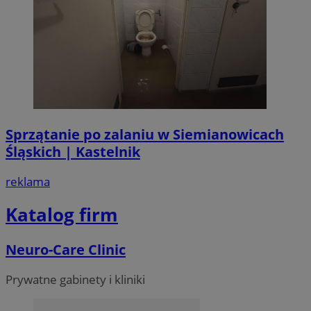
Sprzątanie po zalaniu w Siemianowicach
Śląskich | Kastelnik
reklama
Katalog firm
Neuro-Care Clinic
Prywatne gabinety i kliniki