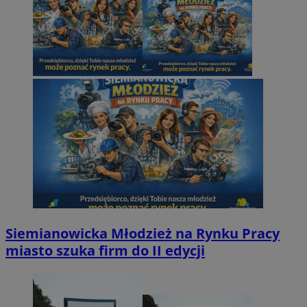
Siemianowicka Młodzież na Rynku Pracy
miasto szuka firm do II edycji