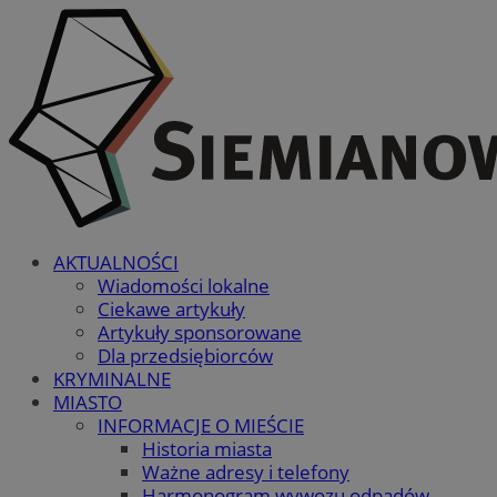
AKTUALNOŚCI
Wiadomości lokalne
Ciekawe artykuły
Artykuły sponsorowane
Dla przedsiębiorców
KRYMINALNE
MIASTO
INFORMACJE O MIEŚCIE
Historia miasta
Ważne adresy i telefony
Harmonogram wywozu odpadów