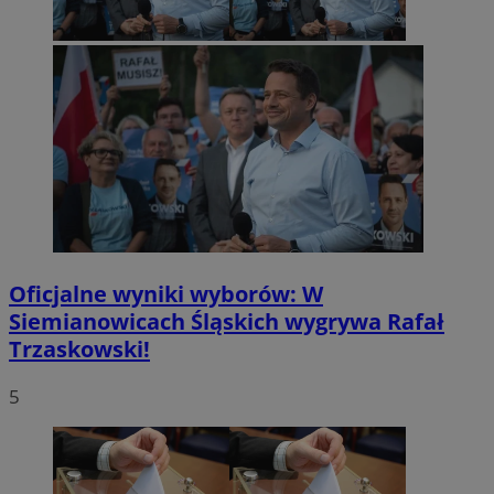
Oficjalne wyniki wyborów: W
Siemianowicach Śląskich wygrywa Rafał
Trzaskowski!
5