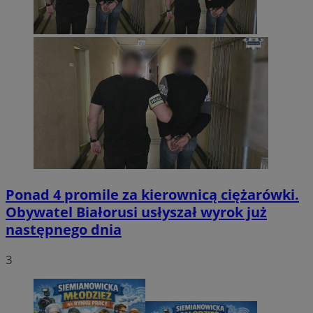
Ponad 4 promile za kierownicą ciężarówki.
Obywatel Białorusi usłyszał wyrok już
następnego dnia
3