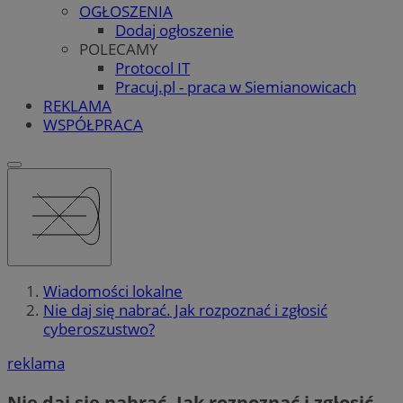
OGŁOSZENIA
Dodaj ogłoszenie
POLECAMY
Protocol IT
Pracuj.pl - praca w Siemianowicach
REKLAMA
WSPÓŁPRACA
Wiadomości lokalne
Nie daj się nabrać. Jak rozpoznać i zgłosić
cyberoszustwo?
reklama
Nie daj się nabrać. Jak rozpoznać i zgłosić