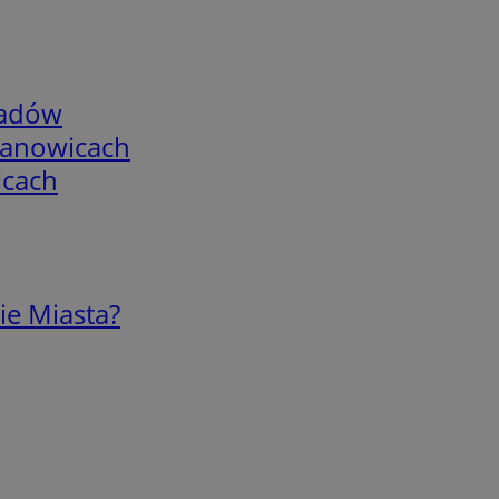
adów
mianowicach
icach
ie Miasta?