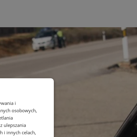
ywania i
danych osobowych,
etlania
az ulepszania
 i innych celach,