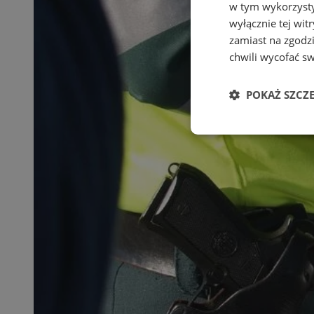
w tym wykorzysty
wyłącznie tej wi
zamiast na zgodz
chwili wycofać s
POKAŻ SZCZ
Niezbędne
Ni
Niezbędne pliki cook
zarządzanie kontem. 
Nazwa