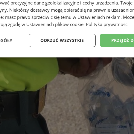
wać precyzyjne dane geolokalizacyjne i cechy urządzenia. Twoje
tryny. Niektórzy dostawcy mogą opierać się na prawnie uzasadnio
ie; masz prawo sprzeciwić się temu w
Ustawieniach reklam
. Może
woją zgodę w
Ustawieniach plików cookie
.
Polityka prywatności
EGÓŁY
ODRZUĆ WSZYSTKIE
PRZEJDŹ 
Wydajność
Targetowanie
Funkcjonalność
Ni
ezbędne
Wydajność
Targetowanie
Funkcjonalność
Niesklasyfikow
ie umożliwiają korzystanie z podstawowych funkcji strony internetowej, takich jak log
Bez niezbędnych plików cookie nie można prawidłowo korzystać ze strony internetowe
Okres
Provider
/
Domena
Opis
przechowywania