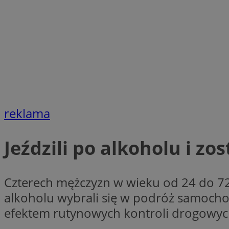
VISITOR_PRIVACY_
li_gc
reklama
Nazwa
Pro
Nazwa
Nazwa
Jeździli po alkoholu i zo
Do
Nazwa
ustat_9rag8csgXg1
sa-user-id-v3
google_push
.bi
mlcwc
uid
ustat_a6dz2pz0kl
Czterech mężczyzn w wieku od 24 do 72 
__Secure-YNID
alkoholu wybrali się w podróż samoch
VP
tuuid_lu
efektem rutynowych kontroli drogowych
gid_CAESEHs54I33
__ktpct