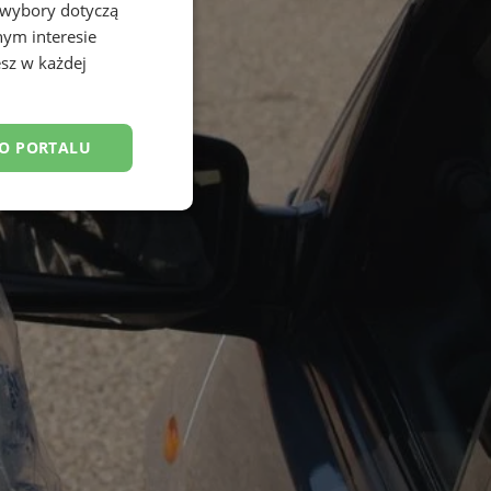
 wybory dotyczą
nym interesie
sz w każdej
DO PORTALU
esklasyfikowane
ane
owanie użytkownika i
j.