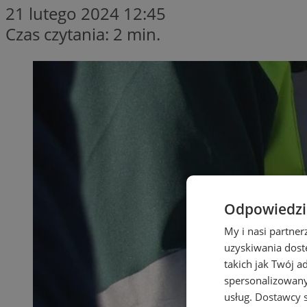
21 lutego 2024 12:45
Czas czytania: 2 min.
Odpowiedzia
My i nasi partne
uzyskiwania dost
takich jak Twój a
spersonalizowanyc
usług.
Dostawcy s