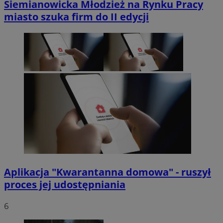
Siemianowicka Młodzież na Rynku Pracy
miasto szuka firm do II edycji
Aplikacja "Kwarantanna domowa" - ruszył
proces jej udostępniania
6