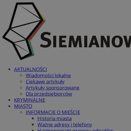
AKTUALNOŚCI
Wiadomości lokalne
Ciekawe artykuły
Artykuły sponsorowane
Dla przedsiębiorców
KRYMINALNE
MIASTO
INFORMACJE O MIEŚCIE
Historia miasta
Ważne adresy i telefony
Harmonogram wywozu odpadów