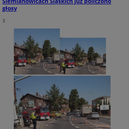
Siemianowicach Śląskich już policzono
głosy
3