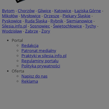
Bytom
-
Chorzów
-
Gliwice
-
Katowice
-
Łaziska Górne
-
Mikołów
-
Mysłowice
-
Orzesze
-
Piekary Śląskie
-
Pyskowice
-
Ruda Śląska
-
Rybnik
-
Siemianowice
-
Silesia.info.pl
-
Sosnowiec
-
Świętochłowice
-
Tychy
-
Wodzisław
-
Zabrze
-
Żory
Portal
Redakcja
Patronat medialny
Praktyki w silesia.info.pl
Regulaminy portalu
Polityka prywatności
Oferta
Napisz do nas
Reklama