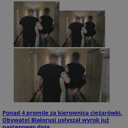
Ponad 4 promile za kierownicą ciężarówki.
Obywatel Białorusi usłyszał wyrok już
następnego dnia