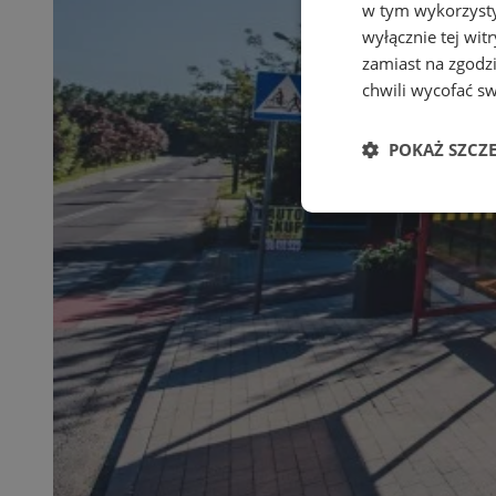
w tym wykorzysty
wyłącznie tej wi
zamiast na zgodz
chwili wycofać s
POKAŻ SZCZ
Niezbędne
Ni
Niezbędne pliki cook
zarządzanie kontem. 
Nazwa