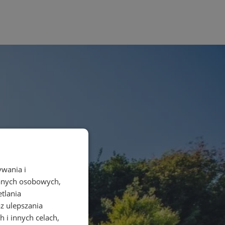
ywania i
danych osobowych,
etlania
az ulepszania
 i innych celach,