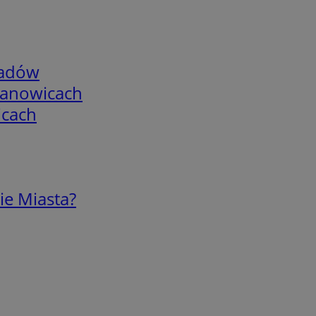
adów
mianowicach
icach
ie Miasta?