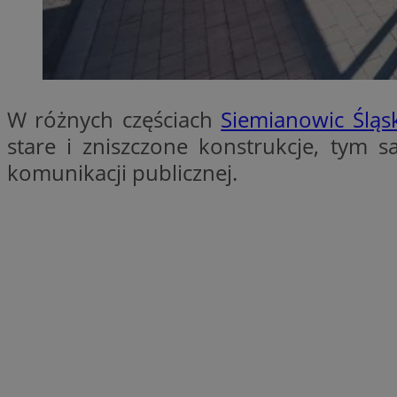
SessID
QeSessID
MvSessID
INGRESSCOOKIE
W różnych częściach
Siemianowic Śląs
stare i zniszczone konstrukcje, tym 
euds
komunikacji publicznej.
__cf_bm
suid
CookieScriptConse