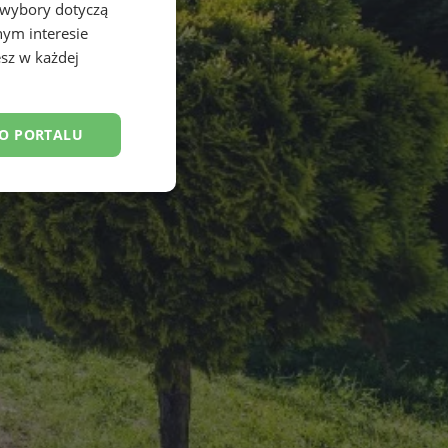
 wybory dotyczą
nym interesie
sz w każdej
DO PORTALU
esklasyfikowane
ane
owanie użytkownika i
j.