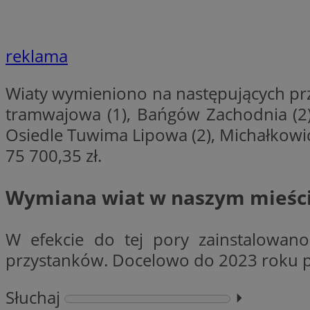
VISITOR_PRIVACY_
reklama
Wiaty wymieniono na następujących przy
li_gc
tramwajowa (1), Bańgów Zachodnia (2),
Osiedle Tuwima Lipowa (2), Michałkowice
75 700,35 zł.
Nazwa
Pro
Nazwa
Nazwa
Wymiana wiat w naszym mieście
Do
Nazwa
ustat_9rag8csgXg1
sa-user-id-v3
google_push
.bi
mlcwc
uid
W efekcie do tej pory zainstalowan
ustat_a6dz2pz0kl
przystanków. Docelowo do 2023 roku pl
__Secure-YNID
VP
tuuid_lu
gid_CAESEHs54I33
Słuchaj
⏵︎
__ktpct