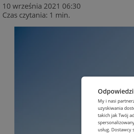
10 września 2021 06:30
Czas czytania: 1 min.
Odpowiedzia
My i nasi partne
uzyskiwania dost
takich jak Twój a
spersonalizowanyc
usług.
Dostawcy s