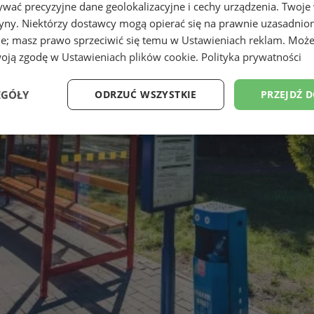
wać precyzyjne dane geolokalizacyjne i cechy urządzenia. Twoje
tryny. Niektórzy dostawcy mogą opierać się na prawnie uzasadnio
ie; masz prawo sprzeciwić się temu w
Ustawieniach reklam
. Może
woją zgodę w
Ustawieniach plików cookie
.
Polityka prywatności
EGÓŁY
ODRZUĆ WSZYSTKIE
PRZEJDŹ 
Wydajność
Targetowanie
Funkcjonalność
Ni
ezbędne
Wydajność
Targetowanie
Funkcjonalność
Niesklasyfikow
ie umożliwiają korzystanie z podstawowych funkcji strony internetowej, takich jak log
Bez niezbędnych plików cookie nie można prawidłowo korzystać ze strony internetowe
Okres
Provider
/
Domena
Opis
przechowywania