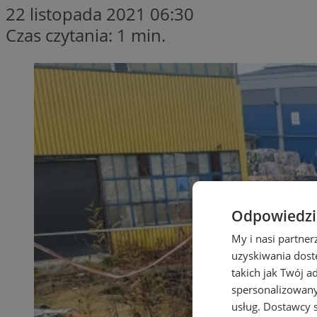
22 listopada 2021 06:30
Czas czytania: 1 min.
Odpowiedzia
My i nasi partne
uzyskiwania dost
takich jak Twój a
spersonalizowanyc
usług.
Dostawcy s