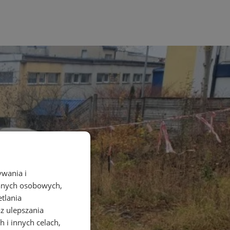
ywania i
danych osobowych,
etlania
az ulepszania
 i innych celach,