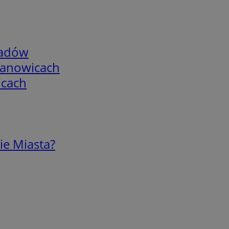
adów
mianowicach
icach
ie Miasta?