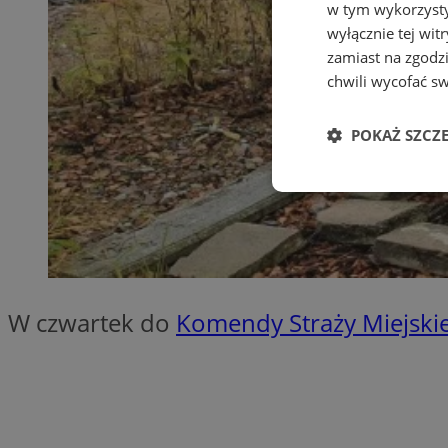
w tym wykorzysty
wyłącznie tej wi
zamiast na zgodz
chwili wycofać s
POKAŻ SZCZ
Niezbędne
W czwartek do
Komendy Straży Miejskie
Ni
Niezbędne pliki cook
zarządzanie kontem. 
Nazwa