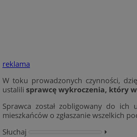
SessID
QeSessID
MvSessID
INGRESSCOOKIE
euds
reklama
__cf_bm
W toku prowadzonych czynności, dzięk
ustalili
sprawcę wykroczenia, który 
suid
Sprawca został zobligowany do ich 
mieszkańców o zgłaszanie wszelkich po
CookieScriptConse
Słuchaj
⏵︎