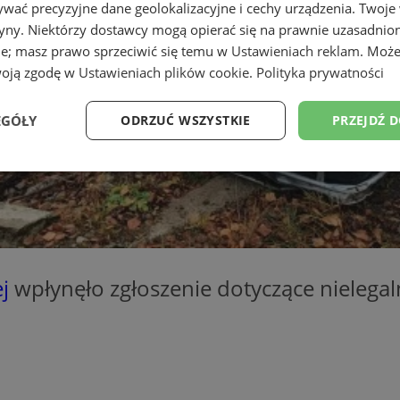
wać precyzyjne dane geolokalizacyjne i cechy urządzenia. Twoje
tryny. Niektórzy dostawcy mogą opierać się na prawnie uzasadnio
ie; masz prawo sprzeciwić się temu w
Ustawieniach reklam
. Może
woją zgodę w
Ustawieniach plików cookie
.
Polityka prywatności
EGÓŁY
ODRZUĆ WSZYSTKIE
PRZEJDŹ 
Wydajność
Targetowanie
Funkcjonalność
Ni
j
wpłynęło zgłoszenie dotyczące nieleg
ezbędne
Wydajność
Targetowanie
Funkcjonalność
Niesklasyfikow
ie umożliwiają korzystanie z podstawowych funkcji strony internetowej, takich jak log
Bez niezbędnych plików cookie nie można prawidłowo korzystać ze strony internetowe
Okres
Provider
/
Domena
Opis
przechowywania