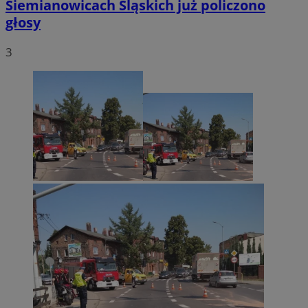
Siemianowicach Śląskich już policzono
głosy
3