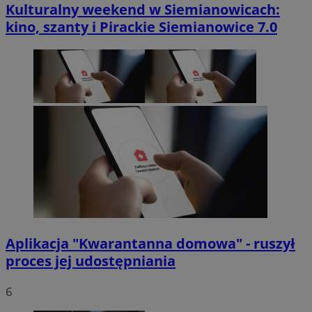
Kulturalny weekend w Siemianowicach:
kino, szanty i Pirackie Siemianowice 7.0
Aplikacja "Kwarantanna domowa" - ruszył
proces jej udostępniania
6