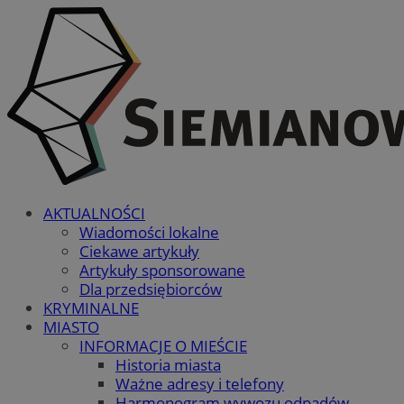
AKTUALNOŚCI
Wiadomości lokalne
Ciekawe artykuły
Artykuły sponsorowane
Dla przedsiębiorców
KRYMINALNE
MIASTO
INFORMACJE O MIEŚCIE
Historia miasta
Ważne adresy i telefony
Harmonogram wywozu odpadów