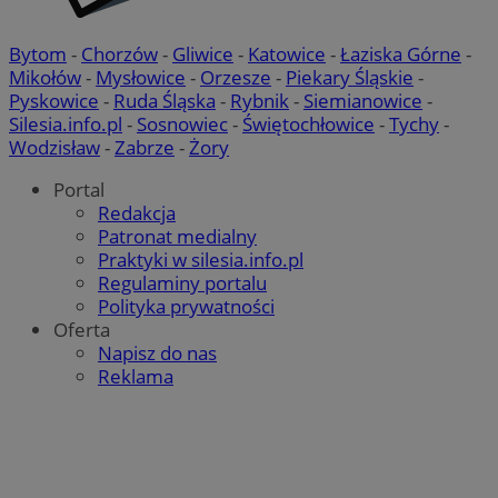
Bytom
-
Chorzów
-
Gliwice
-
Katowice
-
Łaziska Górne
-
Mikołów
-
Mysłowice
-
Orzesze
-
Piekary Śląskie
-
Pyskowice
-
Ruda Śląska
-
Rybnik
-
Siemianowice
-
Silesia.info.pl
-
Sosnowiec
-
Świętochłowice
-
Tychy
-
Wodzisław
-
Zabrze
-
Żory
Portal
Redakcja
Patronat medialny
Praktyki w silesia.info.pl
Regulaminy portalu
Polityka prywatności
Oferta
Napisz do nas
Reklama