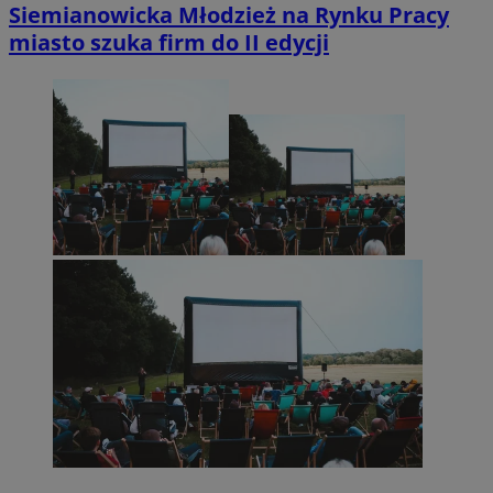
Siemianowicka Młodzież na Rynku Pracy
miasto szuka firm do II edycji