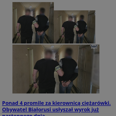
Ponad 4 promile za kierownicą ciężarówki.
Obywatel Białorusi usłyszał wyrok już
następnego dnia