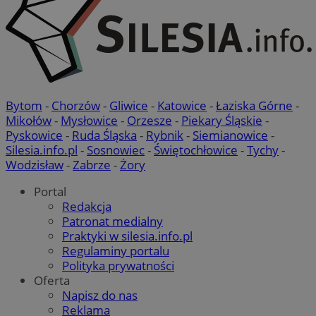
Bytom
-
Chorzów
-
Gliwice
-
Katowice
-
Łaziska Górne
-
Mikołów
-
Mysłowice
-
Orzesze
-
Piekary Śląskie
-
Pyskowice
-
Ruda Śląska
-
Rybnik
-
Siemianowice
-
Silesia.info.pl
-
Sosnowiec
-
Świętochłowice
-
Tychy
-
Wodzisław
-
Zabrze
-
Żory
Portal
Redakcja
Patronat medialny
Praktyki w silesia.info.pl
Regulaminy portalu
Polityka prywatności
Oferta
Napisz do nas
Reklama