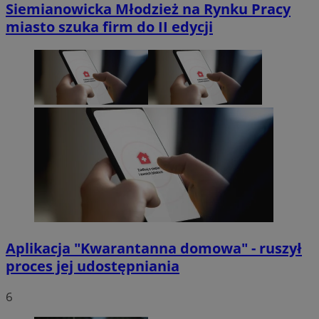
Siemianowicka Młodzież na Rynku Pracy
miasto szuka firm do II edycji
Aplikacja "Kwarantanna domowa" - ruszył
proces jej udostępniania
6