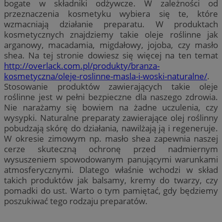
bogate w składniki odżywcze. W zależności od
przeznaczenia kosmetyku wybiera się te, które
wzmacniają działanie preparatu. W produktach
kosmetycznych znajdziemy takie oleje roślinne jak
arganowy, macadamia, migdałowy, jojoba, czy masło
shea. Na tej stronie dowiesz się więcej na ten temat
http://overlack.com.pl/produkty/branza-
kosmetyczna/oleje-roslinne-masla-i-woski-naturalne/
.
Stosowanie produktów zawierających takie oleje
roślinne jest w pełni bezpieczne dla naszego zdrowia.
Nie narażamy się bowiem na żadne uczulenia, czy
wysypki. Naturalne preparaty zawierające olej roślinny
pobudzają skórę do działania, nawilżają ją i regeneruje.
W okresie zimowym np. masło shea zapewnia naszej
cerze skuteczną ochronę przed nadmiernym
wysuszeniem spowodowanym panującymi warunkami
atmosferycznymi. Dlatego właśnie wchodzi w skład
takich produktów jak balsamy, kremy do twarzy, czy
pomadki do ust. Warto o tym pamiętać, gdy będziemy
poszukiwać tego rodzaju preparatów.