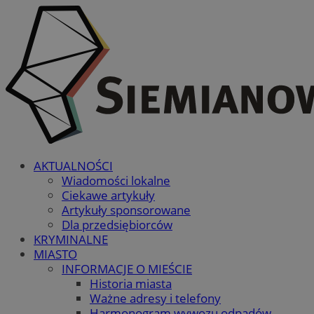
AKTUALNOŚCI
Wiadomości lokalne
Ciekawe artykuły
Artykuły sponsorowane
Dla przedsiębiorców
KRYMINALNE
MIASTO
INFORMACJE O MIEŚCIE
Historia miasta
Ważne adresy i telefony
Harmonogram wywozu odpadów