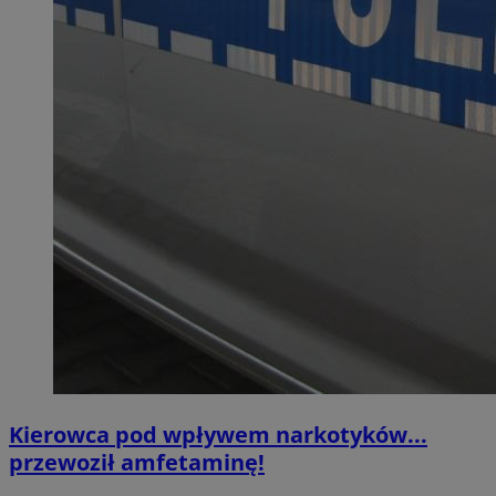
Kierowca pod wpływem narkotyków...
przewoził amfetaminę!