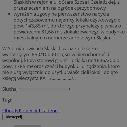
Śląskich w rejonie ulic Stara Szosa i Czeladzkiej, z
przeznaczeniem na ogródek przydomowy
wyrażenia zgody na pierwszeństwo nabycia
dotychczasowemu najemcy lokalu użytkowego o
pow. 143,85 m², do którego przynależy piwnica o
powierzchni 31,68 m², zlokalizowanego w budynku
mieszkalnym o numerze adresowym Śląska.
W Siemianowicach Śląskich wraz z udziałem
wynoszącym 850/10000 części w nieruchomości
wspólnej, którą stanowi grunt – działka nr 1646/200 o
pow. 1785 m² oraz części budynku i urządzenia, które
nie służą wyłącznie do użytku właścicieli lokali, objęte
księgą wieczystą KA1I/……………./..
Słuchaj
⏵︎
Tagi:
Obrady
Koniec VII kadencji
Udostępnij