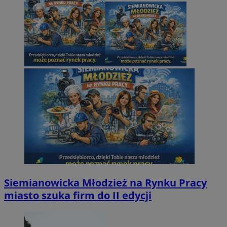
Siemianowicka Młodzież na Rynku Pracy
miasto szuka firm do II edycji