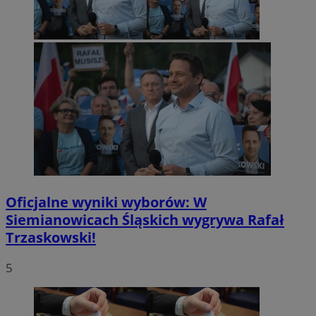
Oficjalne wyniki wyborów: W
Siemianowicach Śląskich wygrywa Rafał
Trzaskowski!
5