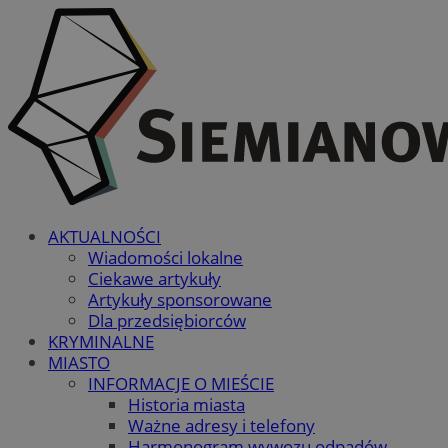
AKTUALNOŚCI
Wiadomości lokalne
Ciekawe artykuły
Artykuły sponsorowane
Dla przedsiębiorców
KRYMINALNE
MIASTO
INFORMACJE O MIEŚCIE
Historia miasta
Ważne adresy i telefony
Harmonogram wywozu odpadów