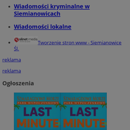
Wiadomości kryminalne w
Siemianowicach
Wiadomości lokalne
Tworzenie stron www - Siemianowice
Śl.
reklama
reklama
Ogłoszenia