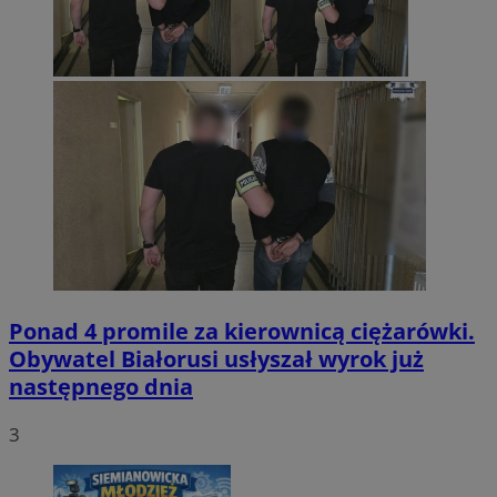
Ponad 4 promile za kierownicą ciężarówki.
Obywatel Białorusi usłyszał wyrok już
następnego dnia
3