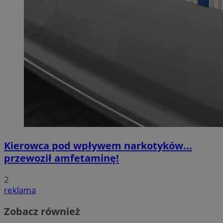
Kierowca pod wpływem narkotyków...
przewoził amfetaminę!
2
reklama
Zobacz również