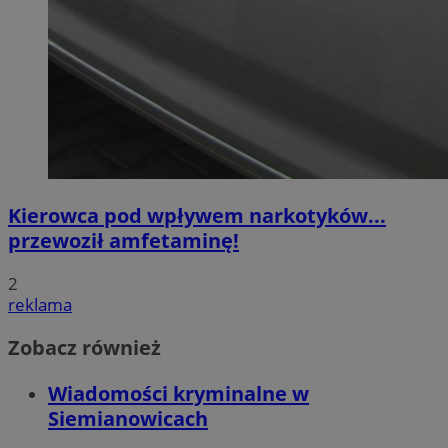
Kierowca pod wpływem narkotyków...
przewoził amfetaminę!
2
reklama
Zobacz również
Wiadomości kryminalne w
Siemianowicach