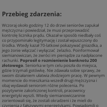
Przebieg zdarzenia:
Wczoraj około godziny 12 do drzwi seniorów zapukał
mężczyzna i powiedział, że musi przeprowadzić
kontrolę licznika prądu. Okazał w sposób niedbały coś
co przypominało legitymację i został wpuszczony do
środka. Wtedy kazał 70-latkowi pokazywać gniazdka, a
jego żonie włączać i wyłączać żelazko. Poinformował
siemianowiczan, że zwróci im pieniądze za nadpłacone
rachunki.
Poprosił o rozmienienie banknotu 200
złotowego
. Seniorka w tym celu poszła do miejsca,
gdzie trzymali gotówkę. Nie zdawała sobie sprawy, że
swoim działaniem ułatwia złodziejom pracę. W pewnym
momencie do mieszkania wszedł drugi mężczyzna i
obaj wydawali seniorom różne polecenia. Po
pozytywnie zakończonej kontroli, pracownicy
energetyki wyszli. Wtedy siemianowiczaninie
zorientowali się, że zostali okradzeni i że mieli do
czynienia z fałszywymi energetykami. Powiadomili o