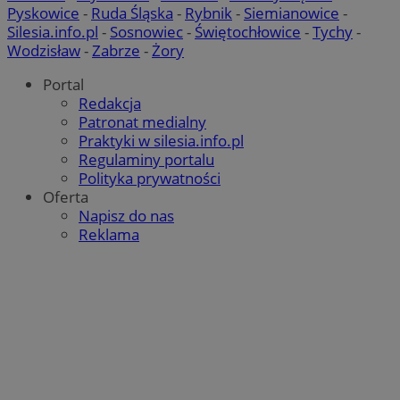
Pyskowice
-
Ruda Śląska
-
Rybnik
-
Siemianowice
-
Silesia.info.pl
-
Sosnowiec
-
Świętochłowice
-
Tychy
-
Wodzisław
-
Zabrze
-
Żory
Portal
Redakcja
Patronat medialny
Praktyki w silesia.info.pl
Regulaminy portalu
Polityka prywatności
Oferta
Napisz do nas
Reklama