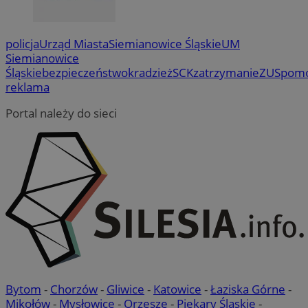
policja
Urząd Miasta
Siemianowice Śląskie
UM
Siemianowice
Śląskie
bezpieczeństwo
kradzież
SCK
zatrzymanie
ZUS
pom
reklama
Portal należy do sieci
Bytom
-
Chorzów
-
Gliwice
-
Katowice
-
Łaziska Górne
-
Mikołów
-
Mysłowice
-
Orzesze
-
Piekary Śląskie
-