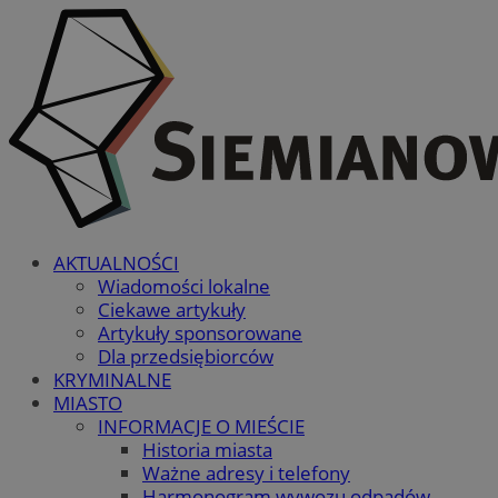
AKTUALNOŚCI
Wiadomości lokalne
Ciekawe artykuły
Artykuły sponsorowane
Dla przedsiębiorców
KRYMINALNE
MIASTO
INFORMACJE O MIEŚCIE
Historia miasta
Ważne adresy i telefony
Harmonogram wywozu odpadów