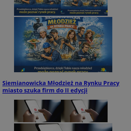
Siemianowicka Młodzież na Rynku Pracy
miasto szuka firm do II edycji