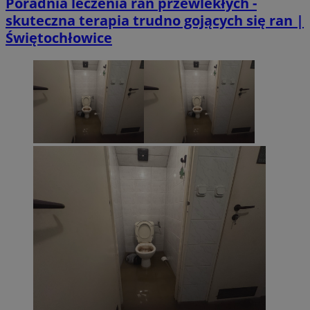
Poradnia leczenia ran przewlekłych -
skuteczna terapia trudno gojących się ran |
Świętochłowice