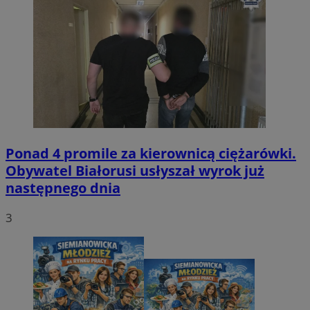
Ponad 4 promile za kierownicą ciężarówki.
Obywatel Białorusi usłyszał wyrok już
następnego dnia
3