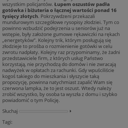
wszystkim policjantów.
Łupem oszustów padła
gotówka i biżuteria o łącznej wartości ponad 16
tysięcy złotych
. Pokrzywdzeni przekazali
mundurowym szczegółowe rysopisy złodziei. Tym co
powinno wzbudzić podejrzenia u seniorów już na
wstępie, były założone gumowe rękawiczki na rękach
„energetyków”. Kolejny trik, którym posługują się
złodzieje to prośba o rozmienienie gotówki w celu
zwrotu nadpłaty. Kolejny raz przypominamy, że żadni
przedstawiciele firm, z których usług Państwo
korzystają, nie przychodzą do domów i nie zwracają
nadwyżek w opłatach za rachunki. Gdy wpuściliście
kogoś takiego do mieszkania i słyszycie taką
propozycję, powinna natychmiast zapalić Wam się
czerwona lampka, że to jest oszust. Wtedy należy
zrobić wszystko, by osoba ta wyszła z domu i szybko
powiadomić o tym Policję.
Słuchaj
⏵︎
Tagi: