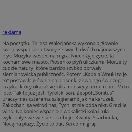
reklama
Na początku Teresa Walerjańska wykonała głównie
swoje wspaniałe utwory ze swych dwóch najnowszych
płyt: Muzyka wesoło nam gra, Niech żyje życie, Ja
kocham swe miasto, Piosenko płyń uliczkami, Morze ty
cudzie natury, które bardzo szybko porwały
siemianowicką publiczność. Potem „Kapela Wnuki to je
to” postawiła głównie na piosenki z swojego świeżego
krążka, który ukazał się kilka miesięcy temu m.in.: Mi to
loto, Tak to już jest, Tyrolski sen. Zespół „Sonitus”
uraczył nas czterema szlagierami: Jak na karuzeli,
Zakochani są wśród nas, Tych lat nie odda nikt, Greckie
wino. Na koniec wspaniałe wokalistki Kola i Jula
wykonały swe wielkie przeboje: Kwiaty, Skarbonka,
Nocą na plaży, Życie to dar, Serce mi graj.