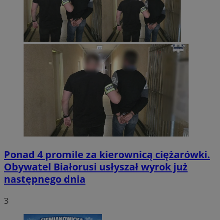
Ponad 4 promile za kierownicą ciężarówki.
Obywatel Białorusi usłyszał wyrok już
następnego dnia
3