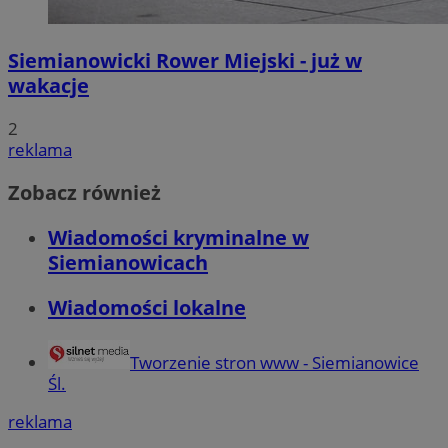
Siemianowicki Rower Miejski - już w
wakacje
2
reklama
Zobacz również
Wiadomości kryminalne w
Siemianowicach
Wiadomości lokalne
Tworzenie stron www - Siemianowice
Śl.
reklama