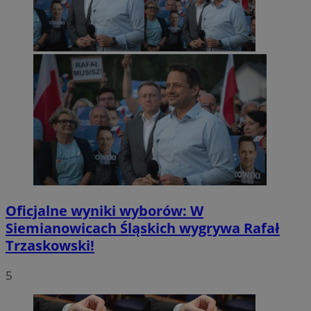
Oficjalne wyniki wyborów: W
Siemianowicach Śląskich wygrywa Rafał
Trzaskowski!
5