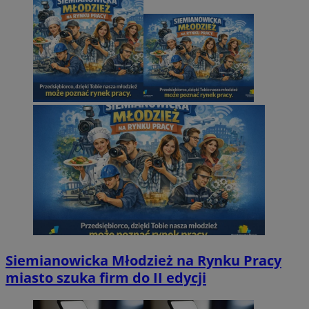
Siemianowicka Młodzież na Rynku Pracy
miasto szuka firm do II edycji