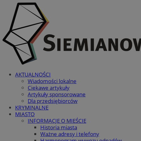
AKTUALNOŚCI
Wiadomości lokalne
Ciekawe artykuły
Artykuły sponsorowane
Dla przedsiębiorców
KRYMINALNE
MIASTO
INFORMACJE O MIEŚCIE
Historia miasta
Ważne adresy i telefony
Harmonogram wywozu odpadów