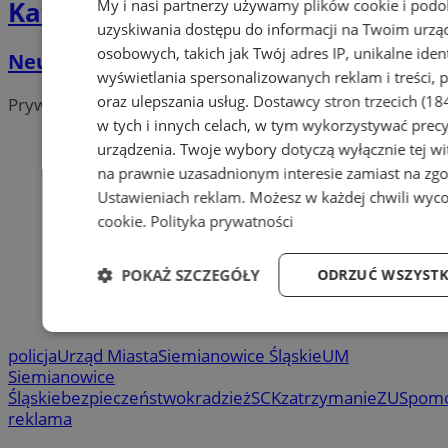
Katalog firm
My i nasi partnerzy używamy plików cookie i pod
uzyskiwania dostępu do informacji na Twoim urzą
osobowych, takich jak Twój adres IP, unikalne iden
Neuro-Care Clinic
wyświetlania spersonalizowanych reklam i treści, p
oraz ulepszania usług.
Dostawcy stron trzecich (18
Prywatne gabinety i kliniki
w tych i innych celach, w tym wykorzystywać precy
urządzenia. Twoje wybory dotyczą wyłącznie tej wi
na prawnie uzasadnionym interesie zamiast na zgo
Ustawieniach reklam
. Możesz w każdej chwili wyc
cookie
.
Polityka prywatności
POKAŻ SZCZEGÓŁY
ODRZUĆ WSZYSTK
Niezbędne
Wydajność
Targetowani
policja
Urząd Miasta
Siemianowice Śląskie
UM
Siemianowice
Śląskie
bezpieczeństwo
kradzież
SCK
zatrzymanie
ZUS
pom
reklama