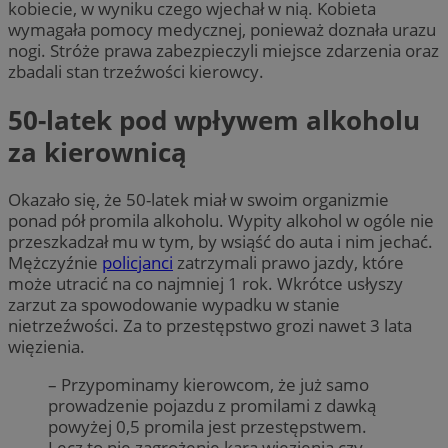
kobiecie, w wyniku czego wjechał w nią. Kobieta
wymagała pomocy medycznej, ponieważ doznała urazu
nogi. Stróże prawa zabezpieczyli miejsce zdarzenia oraz
zbadali stan trzeźwości kierowcy.
50-latek pod wpływem alkoholu
za kierownicą
Okazało się, że 50-latek miał w swoim organizmie
ponad pół promila alkoholu. Wypity alkohol w ogóle nie
przeszkadzał mu w tym, by wsiąść do auta i nim jechać.
Mężczyźnie
policjanci
zatrzymali prawo jazdy, które
może utracić na co najmniej 1 rok. Wkrótce usłyszy
zarzut za spowodowanie wypadku w stanie
nietrzeźwości. Za to przestępstwo grozi nawet 3 lata
więzienia.
– Przypominamy kierowcom, że już samo
prowadzenie pojazdu z promilami z dawką
powyżej 0,5 promila jest przestępstwem.
Lecz to nie zagrożenie karą więzienia czy