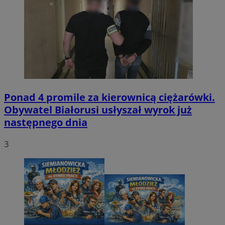
Ponad 4 promile za kierownicą ciężarówki.
Obywatel Białorusi usłyszał wyrok już
następnego dnia
3