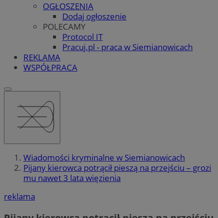
OGŁOSZENIA
Dodaj ogłoszenie
POLECAMY
Protocol IT
Pracuj.pl - praca w Siemianowicach
REKLAMA
WSPÓŁPRACA
Wiadomości kryminalne w Siemianowicach
Pijany kierowca potrącił pieszą na przejściu – grozi
mu nawet 3 lata więzienia
reklama
Pijany kierowca potrącił pieszą na przejściu