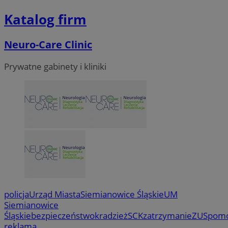
Katalog firm
Neuro-Care Clinic
Prywatne gabinety i kliniki
policja
Urząd Miasta
Siemianowice Śląskie
UM
Siemianowice
Śląskie
bezpieczeństwo
kradzież
SCK
zatrzymanie
ZUS
pom
reklama