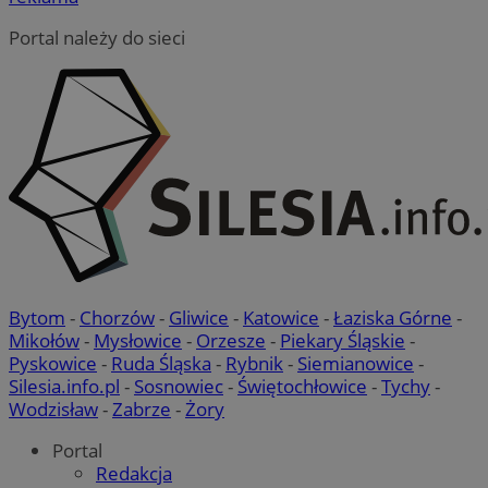
Portal należy do sieci
Bytom
-
Chorzów
-
Gliwice
-
Katowice
-
Łaziska Górne
-
Mikołów
-
Mysłowice
-
Orzesze
-
Piekary Śląskie
-
Pyskowice
-
Ruda Śląska
-
Rybnik
-
Siemianowice
-
Silesia.info.pl
-
Sosnowiec
-
Świętochłowice
-
Tychy
-
Wodzisław
-
Zabrze
-
Żory
Portal
Redakcja