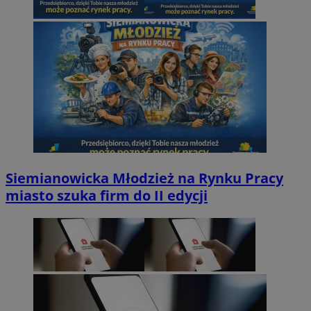
Siemianowicka Młodzież na Rynku Pracy
miasto szuka firm do II edycji