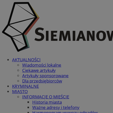
AKTUALNOŚCI
Wiadomości lokalne
Ciekawe artykuły
Artykuły sponsorowane
Dla przedsiębiorców
KRYMINALNE
MIASTO
INFORMACJE O MIEŚCIE
Historia miasta
Ważne adresy i telefony
Harmonogram wywozu odpadów