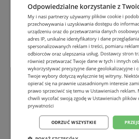
Odpowiedzialne korzystanie z Twoi
My i nasi partnerzy używamy plików cookie i podob
przechowywania i uzyskiwania dostępu do informac
urządzeniu oraz do przetwarzania danych osobowych
adres IP, unikalne identyfikatory i dane przeglądani
spersonalizowanych reklam i treści, pomiaru reklam i
odbiorców oraz ulepszania usług.
Dostawcy stron tr
również przetwarzać Twoje dane w tych i innych cel
wykorzystywać precyzyjne dane geolokalizacyjne i c
Twoje wybory dotyczą wyłącznie tej witryny. Niekt
opierać się na prawnie uzasadnionym interesie zami
prawo sprzeciwić się temu w
Ustawieniach reklam
.
chwili wycofać swoją zgodę w
Ustawieniach plików 
prywatności
ODRZUĆ WSZYSTKIE
PRZEJ
POKAŻ SZCZEGÓŁY