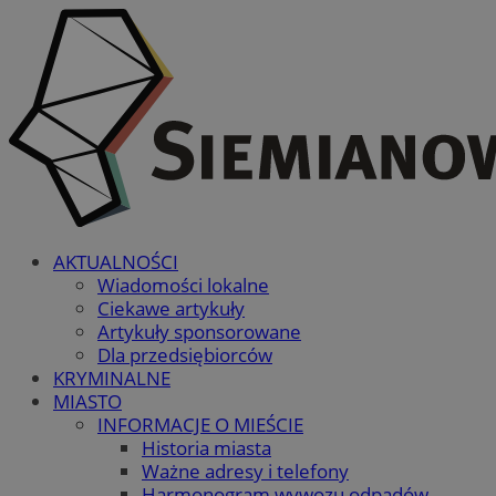
AKTUALNOŚCI
Wiadomości lokalne
Ciekawe artykuły
Artykuły sponsorowane
Dla przedsiębiorców
KRYMINALNE
MIASTO
INFORMACJE O MIEŚCIE
Historia miasta
Ważne adresy i telefony
Harmonogram wywozu odpadów