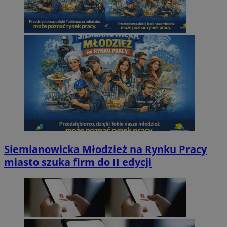
Siemianowicka Młodzież na Rynku Pracy
miasto szuka firm do II edycji