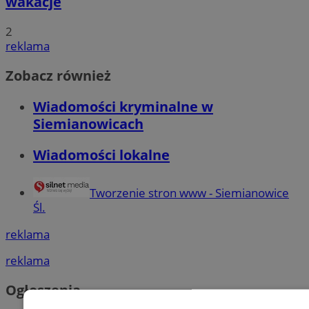
wakacje
2
reklama
Zobacz również
Wiadomości kryminalne w
Siemianowicach
Wiadomości lokalne
Tworzenie stron www - Siemianowice
Śl.
reklama
reklama
Ogłoszenia