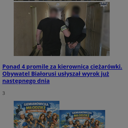
Ponad 4 promile za kierownicą ciężarówki.
Obywatel Białorusi usłyszał wyrok już
następnego dnia
3