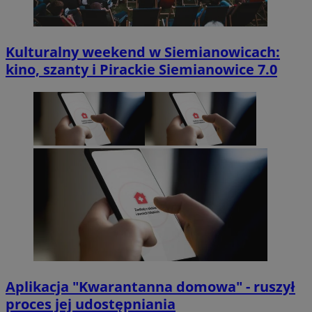
Kulturalny weekend w Siemianowicach:
kino, szanty i Pirackie Siemianowice 7.0
Aplikacja "Kwarantanna domowa" - ruszył
proces jej udostępniania