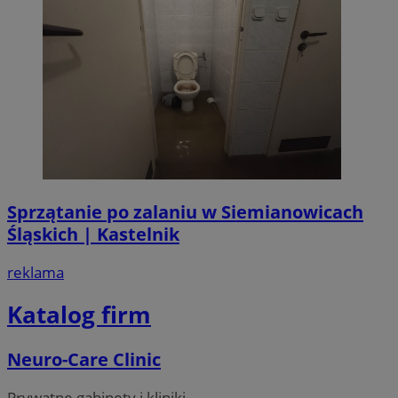
Sprzątanie po zalaniu w Siemianowicach
Śląskich | Kastelnik
reklama
Katalog firm
Neuro-Care Clinic
Prywatne gabinety i kliniki