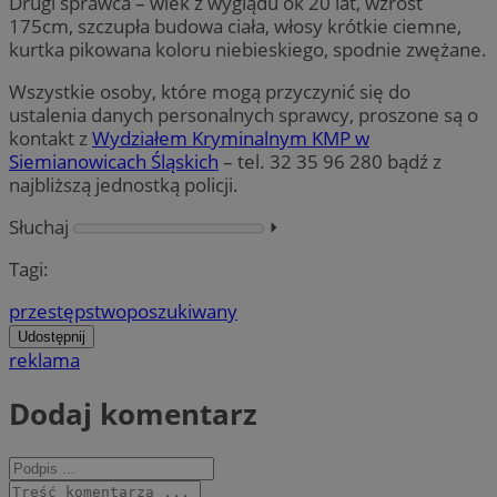
Drugi sprawca – wiek z wyglądu ok 20 lat, wzrost
175cm, szczupła budowa ciała, włosy krótkie ciemne,
kurtka pikowana koloru niebieskiego, spodnie zwężane.
Wszystkie osoby, które mogą przyczynić się do
ustalenia danych personalnych sprawcy, proszone są o
kontakt z
Wydziałem Kryminalnym KMP w
Siemianowicach Śląskich
– tel. 32 35 96 280 bądź z
najbliższą jednostką policji.
Słuchaj
⏵︎
Tagi:
przestępstwo
poszukiwany
Udostępnij
reklama
Dodaj komentarz