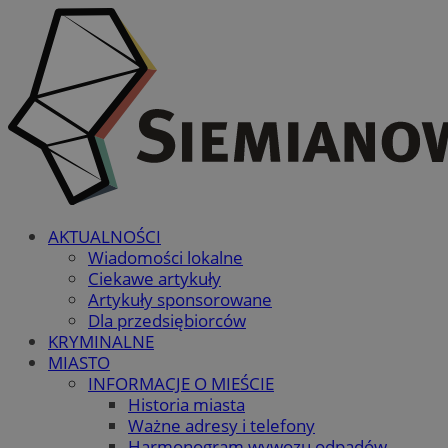
AKTUALNOŚCI
Wiadomości lokalne
Ciekawe artykuły
Artykuły sponsorowane
Dla przedsiębiorców
KRYMINALNE
MIASTO
INFORMACJE O MIEŚCIE
Historia miasta
Ważne adresy i telefony
Harmonogram wywozu odpadów