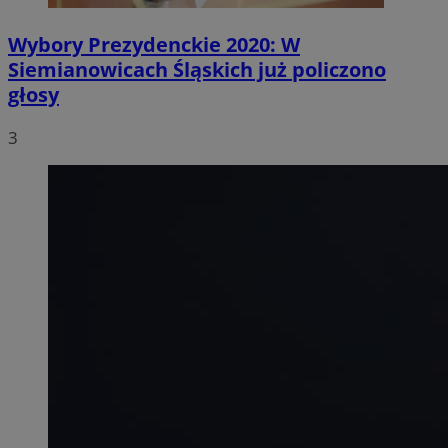
Wybory Prezydenckie 2020: W
Siemianowicach Śląskich już policzono
głosy
3