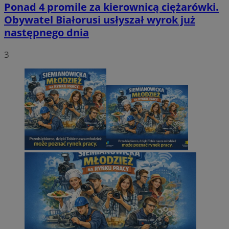
Ponad 4 promile za kierownicą ciężarówki.
Obywatel Białorusi usłyszał wyrok już
następnego dnia
3