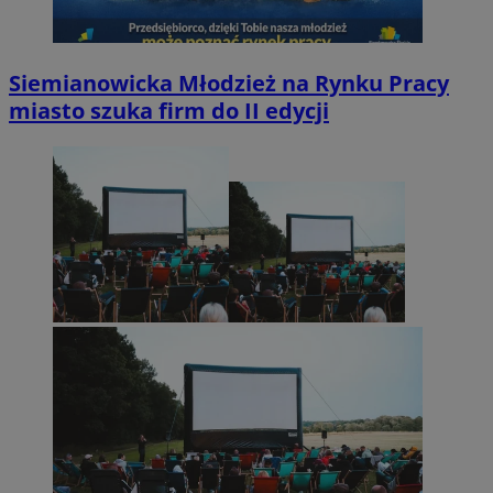
Siemianowicka Młodzież na Rynku Pracy
miasto szuka firm do II edycji