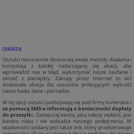
reklama
Oszuści nieustannie doskonalą swoje metody działania i
korzystają z każdej nadarzającej się okazji, aby
wprowadzić nas w błąd, wykorzystać nasze zaufanie i
okraść z pieniędzy. Zakupy przez Internet to też
doskonała okazja dla oszustów próbujących wykraść
nasze hasła, dane i pieniądze.
W tej opcji oszuści podszywają się pod firmy kurierskie i
za pomocą SMS-a informują o konieczności dopłaty
do przesyłk
i. Zazwyczaj kwota, jaką należy wpłacić, jest
bardzo niska i nie wzbudza naszego podejrzenia. W
wiadomości podany jest także link, który przekierowuje
potencjalną ofiarę na stronę łudząco podobną do strony