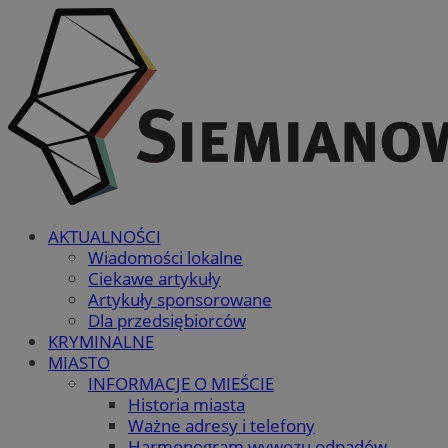
AKTUALNOŚCI
Wiadomości lokalne
Ciekawe artykuły
Artykuły sponsorowane
Dla przedsiębiorców
KRYMINALNE
MIASTO
INFORMACJE O MIEŚCIE
Historia miasta
Ważne adresy i telefony
Harmonogram wywozu odpadów