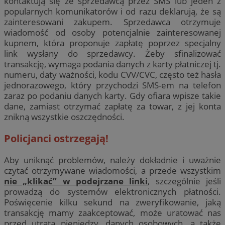
kontaktują się ze sprzedawcą przez SMS lub jeden z
popularnych komunikatorów i od razu deklarują, że są
zainteresowani zakupem. Sprzedawca otrzymuje
wiadomość od osoby potencjalnie zainteresowanej
kupnem, która proponuje zapłatę poprzez specjalny
link wysłany do sprzedawcy. Żeby sfinalizować
transakcję, wymaga podania danych z karty płatniczej tj.
numeru, daty ważności, kodu CVV/CVC, często też hasła
jednorazowego, który przychodzi SMS-em na telefon
zaraz po podaniu danych karty. Gdy ofiara wpisze takie
dane, zamiast otrzymać zapłatę za towar, z jej konta
znikną wszystkie oszczędności.
Policjanci ostrzegają!
Aby uniknąć problemów, należy dokładnie i uważnie
czytać otrzymywane wiadomości, a przede wszystkim
nie „klikać” w podejrzane linki
, szczególnie jeśli
prowadzą do systemów elektronicznych płatności.
Poświęcenie kilku sekund na zweryfikowanie, jaką
transakcję mamy zaakceptować, może uratować nas
przed utratą pieniędzy, danych osobowych, a także