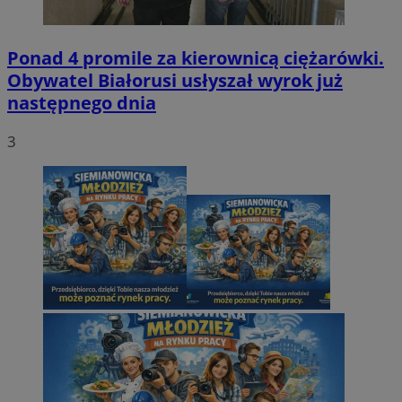
Ponad 4 promile za kierownicą ciężarówki.
Obywatel Białorusi usłyszał wyrok już
następnego dnia
3