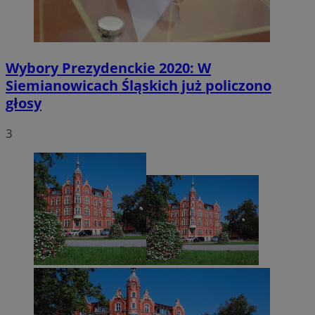
Wybory Prezydenckie 2020: W
Siemianowicach Śląskich już policzono
głosy
3