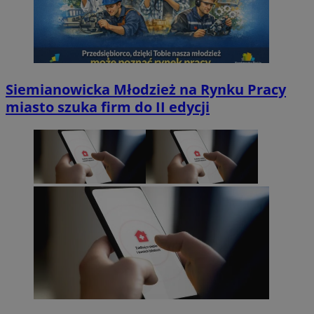
Siemianowicka Młodzież na Rynku Pracy
miasto szuka firm do II edycji