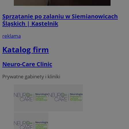
Sprzątanie po zalaniu w Siemianowicach
Śląskich | Kastelnik
VISITOR_PRIVACY_METADATA
5 miesi
YouTube
tygod
.youtube.com
reklama
Katalog firm
Neuro-Care Clinic
Prywatne gabinety i kliniki