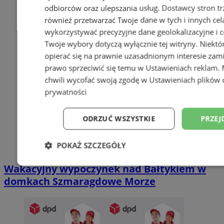
odbiorców oraz ulepszania usług.
Dostawcy stron tr
również przetwarzać Twoje dane w tych i innych cel
wykorzystywać precyzyjne dane geolokalizacyjne i c
Twoje wybory dotyczą wyłącznie tej witryny. Niekt
opierać się na prawnie uzasadnionym interesie zami
prawo sprzeciwić się temu w
Ustawieniach reklam
.
chwili wycofać swoją zgodę w
Ustawieniach plików 
prywatności
ODRZUĆ WSZYSTKIE
PRZEJ
POKAŻ SZCZEGÓŁY
Wakacyjny wypoczynek nad Bałtykiem w
Niezbędne
Wydajność
Targetowani
domkach Szmaragdowe Morze
Niesklasyfikowane