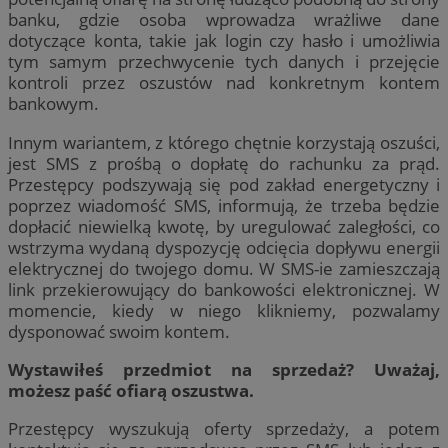
banku, gdzie osoba wprowadza wrażliwe dane
dotyczące konta, takie jak login czy hasło i umożliwia
tym samym przechwycenie tych danych i przejęcie
kontroli przez oszustów nad konkretnym kontem
bankowym.
Innym wariantem, z którego chętnie korzystają oszuści,
jest SMS z prośbą o dopłatę do rachunku za prąd.
Przestępcy podszywają się pod zakład energetyczny i
poprzez wiadomość SMS, informują, że trzeba będzie
dopłacić niewielką kwotę, by uregulować zaległości, co
wstrzyma wydaną dyspozycję odcięcia dopływu energii
elektrycznej do twojego domu. W SMS-ie zamieszczają
link przekierowujący do bankowości elektronicznej. W
momencie, kiedy w niego klikniemy, pozwalamy
dysponować swoim kontem.
Wystawiłeś przedmiot na sprzedaż? Uważaj,
możesz paść ofiarą oszustwa.
Przestępcy wyszukują oferty sprzedaży, a potem