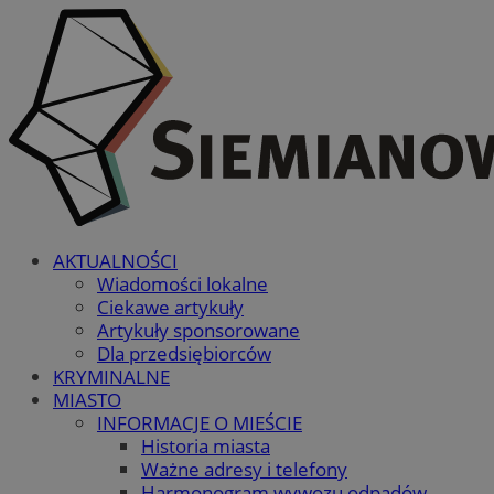
AKTUALNOŚCI
Wiadomości lokalne
Ciekawe artykuły
Artykuły sponsorowane
Dla przedsiębiorców
KRYMINALNE
MIASTO
INFORMACJE O MIEŚCIE
Historia miasta
Ważne adresy i telefony
Harmonogram wywozu odpadów