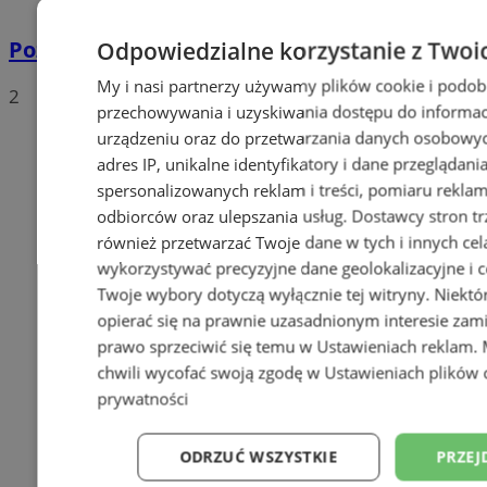
Pożegnanie Józefa Koguta
Odpowiedzialne korzystanie z Twoi
My i nasi partnerzy używamy plików cookie i podob
2
przechowywania i uzyskiwania dostępu do informac
urządzeniu oraz do przetwarzania danych osobowych
adres IP, unikalne identyfikatory i dane przeglądani
spersonalizowanych reklam i treści, pomiaru reklam i
odbiorców oraz ulepszania usług.
Dostawcy stron tr
również przetwarzać Twoje dane w tych i innych cel
wykorzystywać precyzyjne dane geolokalizacyjne i c
Twoje wybory dotyczą wyłącznie tej witryny. Niekt
opierać się na prawnie uzasadnionym interesie zami
prawo sprzeciwić się temu w
Ustawieniach reklam
.
chwili wycofać swoją zgodę w
Ustawieniach plików 
prywatności
ODRZUĆ WSZYSTKIE
PRZEJ