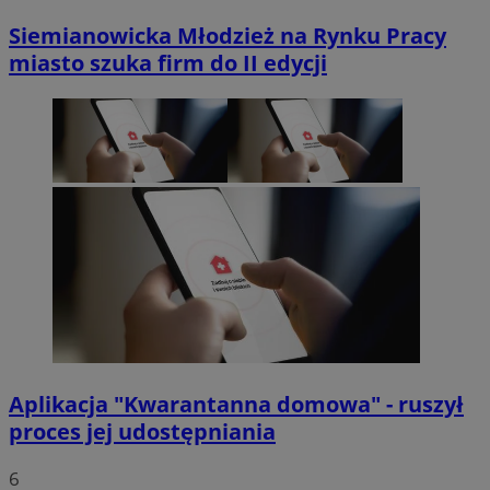
Siemianowicka Młodzież na Rynku Pracy
miasto szuka firm do II edycji
Aplikacja "Kwarantanna domowa" - ruszył
proces jej udostępniania
6