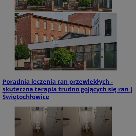
Poradnia leczenia ran przewlekłych -
skuteczna terapia trudno gojących się ran |
li_gc
5 miesi
LinkedIn
Świętochłowice
tygod
Corporation
.linkedin.com
Provider
/
Okres