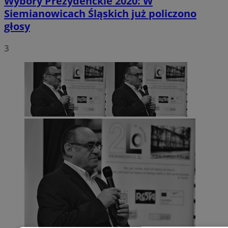
Wybory Prezydenckie 2020: W
Siemianowicach Śląskich już policzono
głosy
3