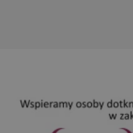
siemianowice.net.pl
1 rok
Ten plik cookie przechowuje id
siemianowice.net.pl
1 rok
Ten plik cookie przechowuje id
siemianowice.net.pl
1 rok
Ten plik cookie przechowuje id
Sesja
Rejestruje, który klaster serw
NGINX Inc.
gościa. Jest to używane w kont
bh.contextweb.com
równoważenia obciążenia w ce
doświadczenia użytkownika.
.rfihub.com
Sesja
Ten plik cookie jest używany
zgody użytkownika w odniesie
śledzenia. Zazwyczaj rejestruj
zdecydował się na usługi śledz
29 minut 58
Ten plik cookie służy do rozróż
Cloudflare Inc.
sekund
botów. Jest to korzystne dla s
.temu.com
ponieważ umożliwia tworzeni
na temat korzystania z jej wit
Google Privacy Policy
1 rok
Do przechowywania unikalnego
Simplifi Holdings
sesji.
Inc.
.simpli.fi
nt
4 tygodnie 2 dni
Ten plik cookie jest używany p
CookieScript
Script.com do zapamiętywania 
siemianowice.net.pl
dotyczących zgody użytkownika
Jest to konieczne, aby baner c
Script.com działał poprawnie.