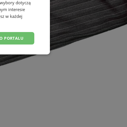
 wybory dotyczą
nym interesie
sz w każdej
DO PORTALU
esklasyfikowane
ane
owanie użytkownika i
j.