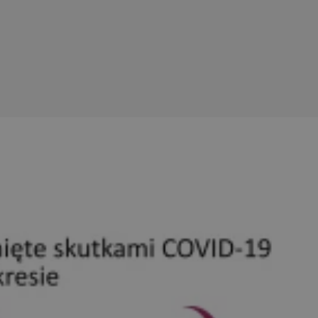
entyfikator sesji.
entyfikator sesji.
entyfikator sesji.
erów obsługuje
ekście
lu optymalizacji
 do przechowywania
niu do usług
e, czy użytkownik
enia lub reklamy.
niania ludzi i
trony internetowej,
e ważnych raportów
ryny internetowej.
 identyfikatora
rzez usługę Cookie-
preferencji
 na pliki cookie.
ookie Cookie-