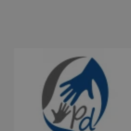
SessID
QeSessID
MvSessID
INGRESSCOOKIE
euds
__cf_bm
suid
CookieScriptConse