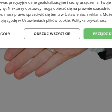
wać precyzyjne dane geolokalizacyjne i cechy urządzenia. Twoje
tryny. Niektórzy dostawcy mogą opierać się na prawnie uzasadnio
ie; masz prawo sprzeciwić się temu w
Ustawieniach reklam
. Może
woją zgodę w
Ustawieniach plików cookie
.
Polityka prywatności
EGÓŁY
ODRZUĆ WSZYSTKIE
PRZEJDŹ 
Wydajność
Targetowanie
Funkcjonalność
Ni
ezbędne
Wydajność
Targetowanie
Funkcjonalność
Niesklasyfikow
ie umożliwiają korzystanie z podstawowych funkcji strony internetowej, takich jak log
Bez niezbędnych plików cookie nie można prawidłowo korzystać ze strony internetowe
Okres
Provider
/
Domena
Opis
przechowywania