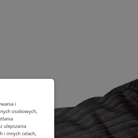
ywania i
danych osobowych,
etlania
az ulepszania
 i innych celach,