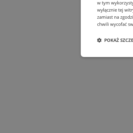
w tym wykorzysty
wyłącznie tej wi
zamiast na zgodz
chwili wycofać s
POKAŻ SZCZ
Niezbędne
Ni
Niezbędne pliki cook
zarządzanie kontem. 
Nazwa