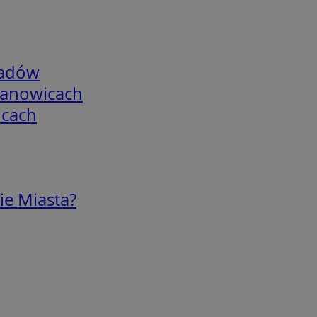
adów
mianowicach
icach
ie Miasta?