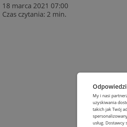
18 marca 2021 07:00
Czas czytania: 2 min.
Odpowiedzia
My i nasi partne
uzyskiwania dost
takich jak Twój a
spersonalizowanyc
usług.
Dostawcy s