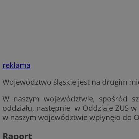
SessID
QeSessID
MvSessID
INGRESSCOOKIE
euds
reklama
__cf_bm
Województwo śląskie jest na drugim mi
W naszym województwie, spośród sz
suid
oddziału, następnie w Oddziale ZUS w Z
w naszym województwie wpłynęło do O
CookieScriptConse
Raport