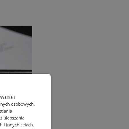
ywania i
danych osobowych,
etlania
az ulepszania
 i innych celach,