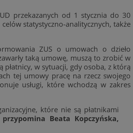
nformacje o zgodzie
ncjach dotyczących
ia z witryny.
UD przekazanych od 1 stycznia do 30
olityki prywatności
ich przestrzeganie
elów statystyczno-analitycznych, także
temu użytkownik nie
woich preferencji,
 z regulacjami
y gościa na
nformowania ZUS o umowach o dzieło
nych celów
e zawarły taką umowę, muszą to zrobić w
płatnicy, w sytuacji, gdy osoba, z którą
ach tej umowy pracę na rzecz swojego
onuje usługi, które wchodzą w zakres
 i przechowywania
 informacji na
iadomień push do
troną internetową.
znie przypisany,
śledzenia i analizy
kator użytkownika
ownika i
ronie internetowej.
nizacyjne, które nie są płatnikami
om trzecim w celu
zenia i raportowania
–
przypomina Beata Kopczyńska,
ronie internetowej
iedzającego, który
amy. Może
e odwiedzającego w
jaki użytkownik
ięki temu Bidswitch
ób ich interakcji z
am i zapewnić, że