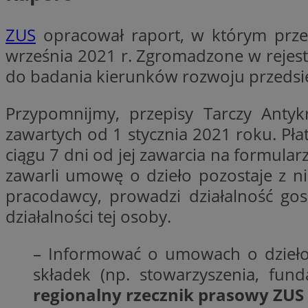
VISITOR_PRIVACY_
ZUS
opracował raport, w którym prz
września 2021 r. Zgromadzone w rejest
do badania kierunków rozwoju przedsi
li_gc
Przypomnijmy, przepisy Tarczy Ant
zawartych od 1 stycznia 2021 roku. Pła
ciągu 7 dni od jej zawarcia na formular
zawarli umowę o dzieło pozostaje z 
Nazwa
Pro
Nazwa
Nazwa
Do
pracodawcy, prowadzi działalność go
Nazwa
ustat_9rag8csgXg1
sa-user-id-v3
google_push
.bi
działalności tej osoby.
mlcwc
uid
ustat_a6dz2pz0kl
– Informować o umowach o dzieło n
__Secure-YNID
VP
składek (np. stowarzyszenia, fun
tuuid_lu
gid_CAESEHs54I33
regionalny rzecznik prasowy ZUS
__ktpct