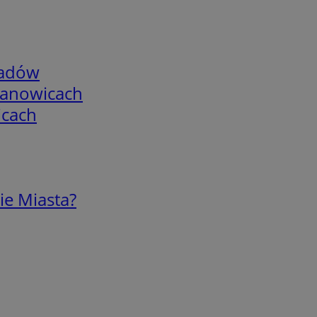
adów
mianowicach
icach
ie Miasta?