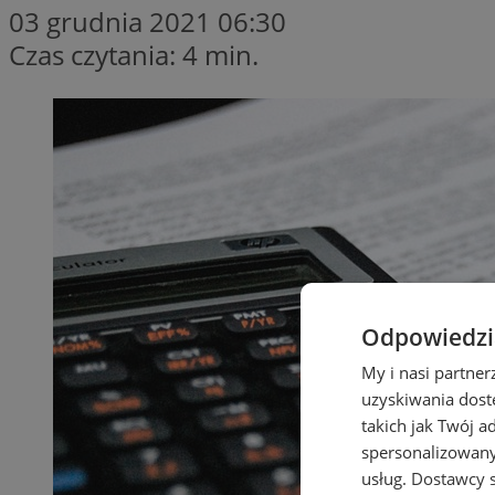
03 grudnia 2021 06:30
Czas czytania: 4 min.
Odpowiedzia
My i nasi partne
uzyskiwania dost
takich jak Twój a
spersonalizowanyc
usług.
Dostawcy s