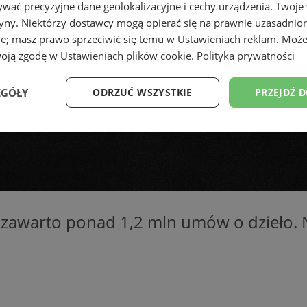
wać precyzyjne dane geolokalizacyjne i cechy urządzenia. Twoje
tryny. Niektórzy dostawcy mogą opierać się na prawnie uzasadnio
ie; masz prawo sprzeciwić się temu w
Ustawieniach reklam
. Może
woją zgodę w
Ustawieniach plików cookie
.
Polityka prywatności
EGÓŁY
ODRZUĆ WSZYSTKIE
PRZEJDŹ 
Wydajność
Targetowanie
Funkcjonalność
Ni
 zawarto ponad 1,2 mln umów o dzieło. N
ezbędne
Wydajność
Targetowanie
Funkcjonalność
Niesklasyfikow
ie umożliwiają korzystanie z podstawowych funkcji strony internetowej, takich jak log
Bez niezbędnych plików cookie nie można prawidłowo korzystać ze strony internetowe
Okres
Provider
/
Domena
Opis
przechowywania