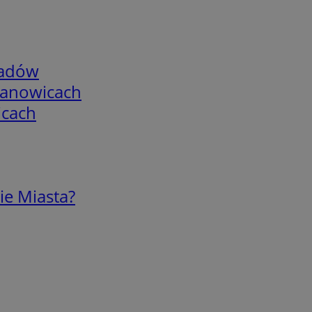
adów
mianowicach
icach
ie Miasta?