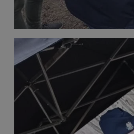
SessID
QeSessID
MvSessID
INGRESSCOOKIE
euds
__cf_bm
suid
CookieScriptConse