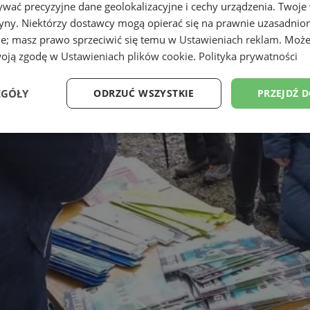
wać precyzyjne dane geolokalizacyjne i cechy urządzenia. Twoje
tryny. Niektórzy dostawcy mogą opierać się na prawnie uzasadnio
ie; masz prawo sprzeciwić się temu w
Ustawieniach reklam
. Może
woją zgodę w
Ustawieniach plików cookie
.
Polityka prywatności
EGÓŁY
ODRZUĆ WSZYSTKIE
PRZEJDŹ 
Wydajność
Targetowanie
Funkcjonalność
Ni
ezbędne
Wydajność
Targetowanie
Funkcjonalność
Niesklasyfikow
ie umożliwiają korzystanie z podstawowych funkcji strony internetowej, takich jak log
Bez niezbędnych plików cookie nie można prawidłowo korzystać ze strony internetowe
Okres
Provider
/
Domena
Opis
przechowywania