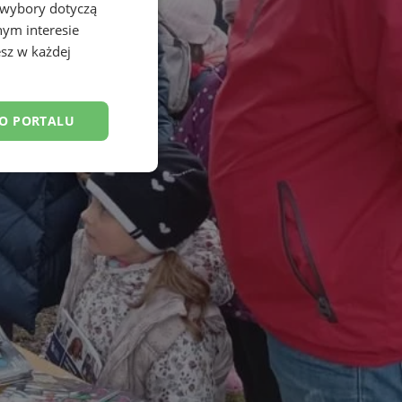
 wybory dotyczą
nym interesie
sz w każdej
DO PORTALU
esklasyfikowane
ane
owanie użytkownika i
j.