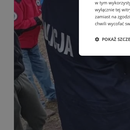
w tym wykorzysty
wyłącznie tej wi
zamiast na zgodz
chwili wycofać s
POKAŻ SZCZ
Niezbędne
Ni
Niezbędne pliki cook
zarządzanie kontem. 
Nazwa