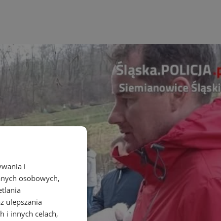
ywania i
danych osobowych,
etlania
az ulepszania
 i innych celach,