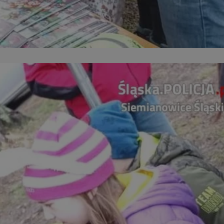
entyfikator sesji.
entyfikator sesji.
entyfikator sesji.
erów obsługuje
ekście
lu optymalizacji
 do przechowywania
niu do usług
e, czy użytkownik
enia lub reklamy.
niania ludzi i
trony internetowej,
e ważnych raportów
ryny internetowej.
 identyfikatora
rzez usługę Cookie-
preferencji
 na pliki cookie.
ookie Cookie-