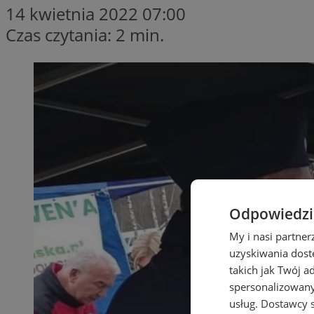
14 kwietnia 2022 07:00
Czas czytania: 2 min.
Odpowiedzia
My i nasi partne
uzyskiwania dost
takich jak Twój a
spersonalizowanyc
usług.
Dostawcy s