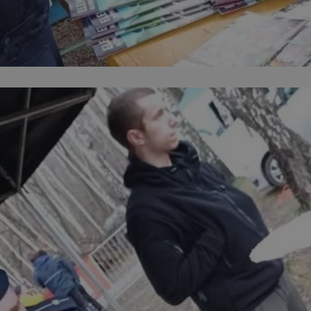
siemianowice.net.pl
1 rok
Ten plik cookie przechowuje id
siemianowice.net.pl
1 rok
Ten plik cookie przechowuje id
siemianowice.net.pl
1 rok
Ten plik cookie przechowuje id
Sesja
Rejestruje, który klaster serw
NGINX Inc.
gościa. Jest to używane w kont
bh.contextweb.com
równoważenia obciążenia w ce
doświadczenia użytkownika.
.rfihub.com
Sesja
Ten plik cookie jest używany
zgody użytkownika w odniesie
śledzenia. Zazwyczaj rejestruj
zdecydował się na usługi śledz
29 minut 58
Ten plik cookie służy do rozróż
Cloudflare Inc.
sekund
botów. Jest to korzystne dla s
.temu.com
ponieważ umożliwia tworzeni
na temat korzystania z jej wit
Google Privacy Policy
1 rok
Do przechowywania unikalnego
Simplifi Holdings
sesji.
Inc.
.simpli.fi
nt
4 tygodnie 2 dni
Ten plik cookie jest używany p
CookieScript
Script.com do zapamiętywania 
siemianowice.net.pl
dotyczących zgody użytkownika
Jest to konieczne, aby baner c
Script.com działał poprawnie.