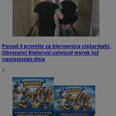
Ponad 4 promile za kierownicą ciężarówki.
Obywatel Białorusi usłyszał wyrok już
następnego dnia
3