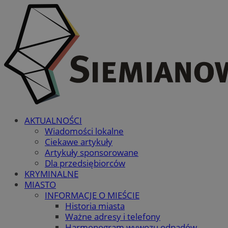
AKTUALNOŚCI
Wiadomości lokalne
Ciekawe artykuły
Artykuły sponsorowane
Dla przedsiębiorców
KRYMINALNE
MIASTO
INFORMACJE O MIEŚCIE
Historia miasta
Ważne adresy i telefony
Harmonogram wywozu odpadów