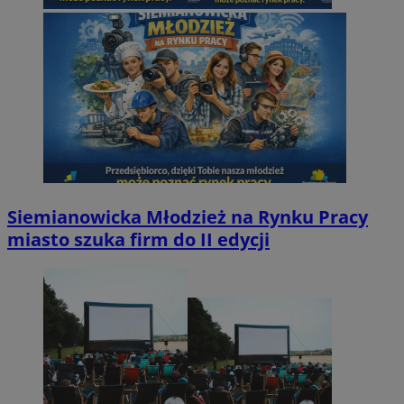
Siemianowicka Młodzież na Rynku Pracy
miasto szuka firm do II edycji