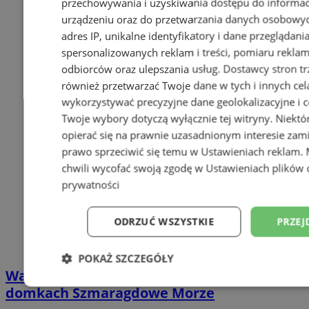
przechowywania i uzyskiwania dostępu do informac
urządzeniu oraz do przetwarzania danych osobowych
adres IP, unikalne identyfikatory i dane przeglądani
spersonalizowanych reklam i treści, pomiaru reklam i
odbiorców oraz ulepszania usług.
Dostawcy stron tr
również przetwarzać Twoje dane w tych i innych cel
wykorzystywać precyzyjne dane geolokalizacyjne i c
Twoje wybory dotyczą wyłącznie tej witryny. Niekt
opierać się na prawnie uzasadnionym interesie zami
prawo sprzeciwić się temu w
Ustawieniach reklam
.
chwili wycofać swoją zgodę w
Ustawieniach plików 
prywatności
ODRZUĆ WSZYSTKIE
PRZEJ
POKAŻ SZCZEGÓŁY
Wakacyjny wypoczynek nad Bałtykiem w
Niezbędne
Wydajność
Targetowani
domkach Szmaragdowe Morze