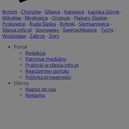
użytkownik
ustat_a6dz2pz0klwh7kvm83t7b9bivyc4me
.ustat.info
tygodnie
__Secure-YNID
.youtube.com
Bytom
-
Chorzów
-
Gliwice
-
Katowice
-
Łaziska Górne
-
Mikołów
-
Mysłowice
-
Orzesze
-
Piekary Śląskie
-
gid_CAESEHs54I33wsKxAns6o6aMnXY
.ctnsnet.com
Pyskowice
-
Ruda Śląska
-
Rybnik
-
Siemianowice
-
Silesia.info.pl
-
Sosnowiec
-
Świętochłowice
-
Tychy
-
__ktpct
.adsby.bidtheatre.
Wodzisław
-
Zabrze
-
Żory
ustat_6a2s040XXbsj6ygnjztqznnsu4l0mr
.ustat.info
VP
.contextweb.com
11 miesięcy 4
Portal
tygodnie
x
.advolve.io
Redakcja
Patronat medialny
__mguid_
.mediago.io
tuuid_lu
.mfadsrvr.com
1 rok
Praktyki w silesia.info.pl
Regulaminy portalu
Polityka prywatności
Oferta
Napisz do nas
Reklama
ustat_gid
.ustat.info
1 rok