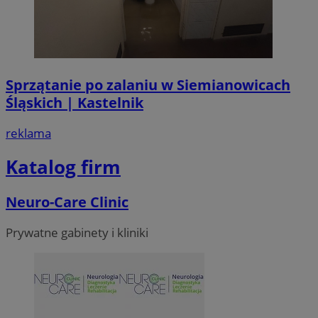
Sprzątanie po zalaniu w Siemianowicach
Śląskich | Kastelnik
VISITOR_PRIVACY_METADATA
5 miesi
YouTube
reklama
tygod
.youtube.com
Katalog firm
Neuro-Care Clinic
Prywatne gabinety i kliniki