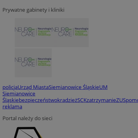
Prywatne gabinety i kliniki
policja
Urząd Miasta
Siemianowice Śląskie
UM
Siemianowice
Śląskie
bezpieczeństwo
kradzież
SCK
zatrzymanie
ZUS
pom
reklama
Portal należy do sieci