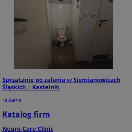
Sprzątanie po zalaniu w Siemianowicach
Śląskich | Kastelnik
reklama
Katalog firm
Neuro-Care Clinic