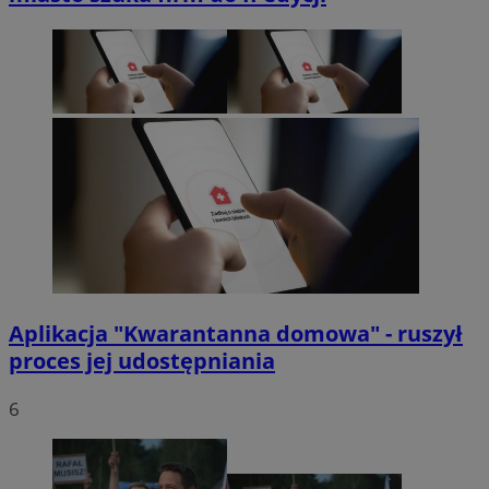
Aplikacja "Kwarantanna domowa" - ruszył
proces jej udostępniania
6