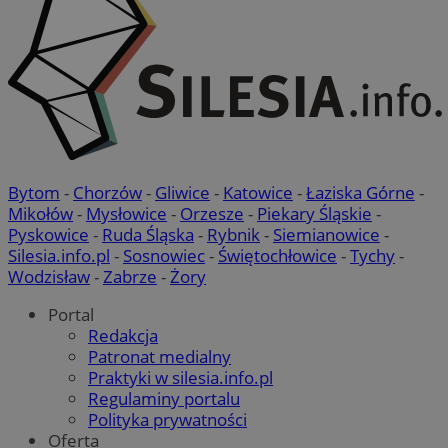
Bytom
-
Chorzów
-
Gliwice
-
Katowice
-
Łaziska Górne
-
Mikołów
-
Mysłowice
-
Orzesze
-
Piekary Śląskie
-
Pyskowice
-
Ruda Śląska
-
Rybnik
-
Siemianowice
-
Silesia.info.pl
-
Sosnowiec
-
Świętochłowice
-
Tychy
-
Wodzisław
-
Zabrze
-
Żory
Portal
Redakcja
Patronat medialny
Praktyki w silesia.info.pl
Regulaminy portalu
Polityka prywatności
Oferta