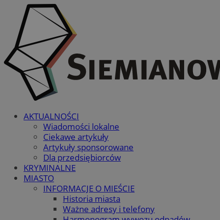
AKTUALNOŚCI
Wiadomości lokalne
Ciekawe artykuły
Artykuły sponsorowane
Dla przedsiębiorców
KRYMINALNE
MIASTO
INFORMACJE O MIEŚCIE
Historia miasta
Ważne adresy i telefony
Harmonogram wywozu odpadów