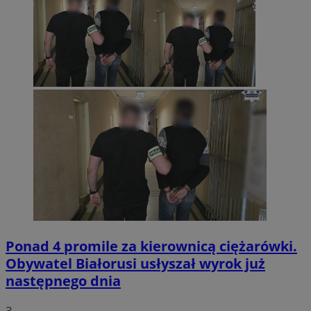
Ponad 4 promile za kierownicą ciężarówki.
Obywatel Białorusi usłyszał wyrok już
następnego dnia
3