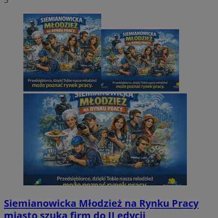
Siemianowicka Młodzież na Rynku Pracy
miasto szuka firm do II edycji