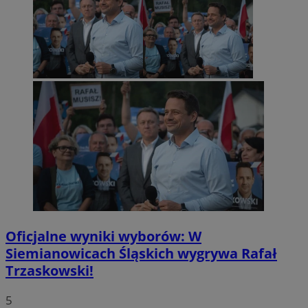
Oficjalne wyniki wyborów: W
Siemianowicach Śląskich wygrywa Rafał
Trzaskowski!
5