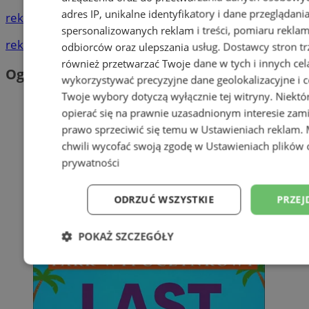
adres IP, unikalne identyfikatory i dane przeglądani
reklama
spersonalizowanych reklam i treści, pomiaru reklam i
reklama
odbiorców oraz ulepszania usług.
Dostawcy stron tr
również przetwarzać Twoje dane w tych i innych cel
Ogłoszenia
wykorzystywać precyzyjne dane geolokalizacyjne i c
Twoje wybory dotyczą wyłącznie tej witryny. Niekt
opierać się na prawnie uzasadnionym interesie zami
prawo sprzeciwić się temu w
Ustawieniach reklam
.
chwili wycofać swoją zgodę w
Ustawieniach plików 
prywatności
ODRZUĆ WSZYSTKIE
PRZEJ
POKAŻ SZCZEGÓŁY
Niezbędne
Wydajność
Targetowani