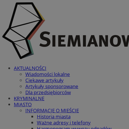
AKTUALNOŚCI
Wiadomości lokalne
Ciekawe artykuły
Artykuły sponsorowane
Dla przedsiębiorców
KRYMINALNE
MIASTO
INFORMACJE O MIEŚCIE
Historia miasta
Ważne adresy i telefony
Harmonogram wywozu odpadów