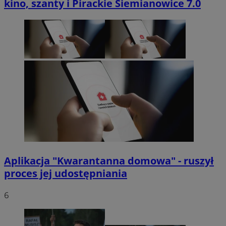
kino, szanty i Pirackie Siemianowice 7.0
Aplikacja "Kwarantanna domowa" - ruszył
proces jej udostępniania
6