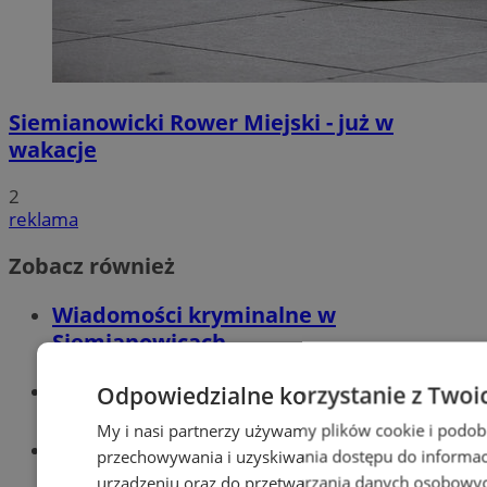
Siemianowicki Rower Miejski - już w
wakacje
2
reklama
Zobacz również
Wiadomości kryminalne w
Siemianowicach
Wiadomości lokalne
Odpowiedzialne korzystanie z Twoi
My i nasi partnerzy używamy plików cookie i podob
Tworzenie stron www - Siemianowice
przechowywania i uzyskiwania dostępu do informac
Śl.
urządzeniu oraz do przetwarzania danych osobowych