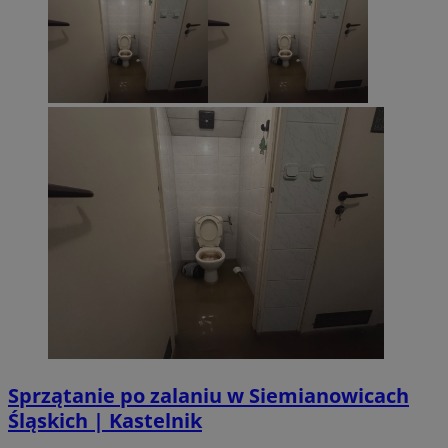
VISITOR_PRIVACY_METADATA
5 miesi
YouTube
tygod
.youtube.com
Sprzątanie po zalaniu w Siemianowicach
Śląskich | Kastelnik