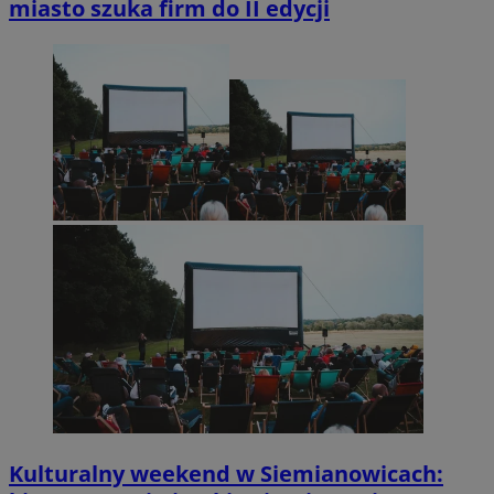
miasto szuka firm do II edycji
Kulturalny weekend w Siemianowicach: