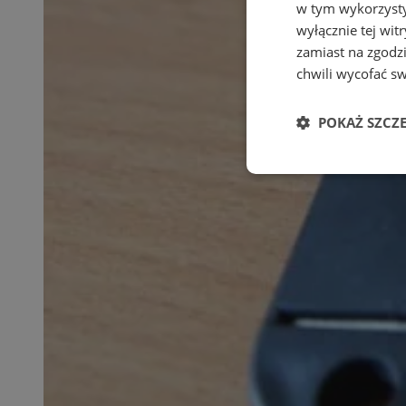
w tym wykorzysty
wyłącznie tej wi
zamiast na zgodz
chwili wycofać s
POKAŻ SZCZ
Niezbędne
Ni
Niezbędne pliki cook
zarządzanie kontem. 
Nazwa