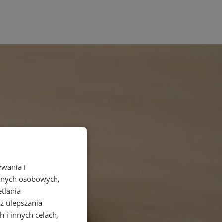
ywania i
danych osobowych,
etlania
az ulepszania
 i innych celach,