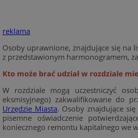
VISITOR_PRIVACY_
reklama
Osoby uprawnione, znajdujące się na l
li_gc
z przedstawionym harmonogramem, zawi
Kto może brać udział w rozdziale m
Nazwa
Pro
Nazwa
Nazwa
Do
W rozdziale mogą uczestniczyć oso
Nazwa
ustat_9rag8csgXg1
sa-user-id-v3
google_push
.bi
eksmisyjnego) zakwalifikowane do pr
mlcwc
uid
Urzędzie Miasta
. Osoby znajdujące się
ustat_a6dz2pz0kl
pisemne oświadczenie potwierdzają
__Secure-YNID
VP
koniecznego remontu kapitalnego we wł
tuuid_lu
gid_CAESEHs54I33
__ktpct