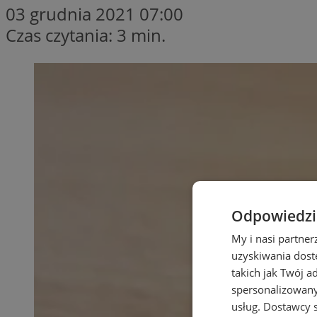
03 grudnia 2021 07:00
Czas czytania: 3 min.
Odpowiedzia
My i nasi partne
uzyskiwania dost
takich jak Twój a
spersonalizowanyc
usług.
Dostawcy s