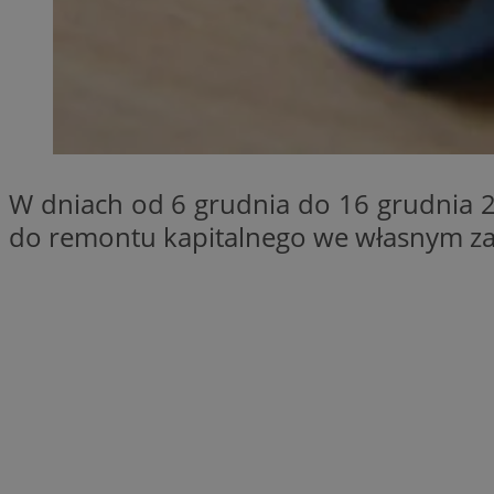
SessID
QeSessID
MvSessID
INGRESSCOOKIE
euds
W dniach od 6 grudnia do 16 grudnia 2
do remontu kapitalnego we własnym zakr
__cf_bm
suid
CookieScriptConse