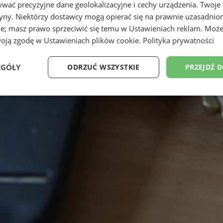
wać precyzyjne dane geolokalizacyjne i cechy urządzenia. Twoje
tryny. Niektórzy dostawcy mogą opierać się na prawnie uzasadnio
ie; masz prawo sprzeciwić się temu w
Ustawieniach reklam
. Może
woją zgodę w
Ustawieniach plików cookie
.
Polityka prywatności
EGÓŁY
ODRZUĆ WSZYSTKIE
PRZEJDŹ 
Wydajność
Targetowanie
Funkcjonalność
Ni
ezbędne
Wydajność
Targetowanie
Funkcjonalność
Niesklasyfikow
ie umożliwiają korzystanie z podstawowych funkcji strony internetowej, takich jak log
Bez niezbędnych plików cookie nie można prawidłowo korzystać ze strony internetowe
Okres
Provider
/
Domena
Opis
przechowywania