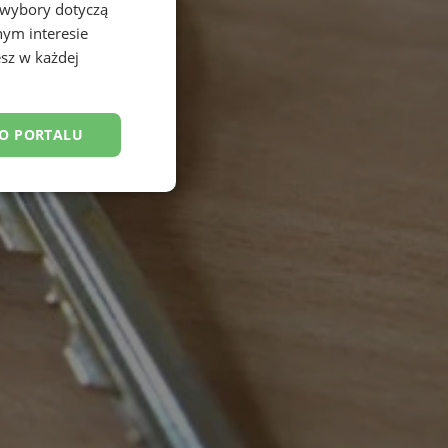
 wybory dotyczą
nym interesie
sz w każdej
DO PORTALU
esklasyfikowane
ane
owanie użytkownika i
j.