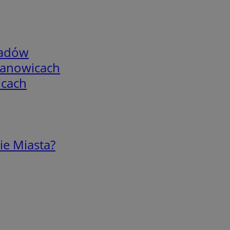
adów
mianowicach
icach
ie Miasta?