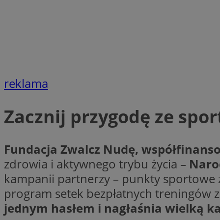
VISITOR_PRIVACY_
li_gc
reklama
Zacznij przygodę ze spo
Nazwa
Pro
Nazwa
Nazwa
Do
Nazwa
ustat_9rag8csgXg1
Fundacja Zwalcz Nudę, współfinansow
sa-user-id-v3
google_push
.bi
mlcwc
uid
zdrowia i aktywnego trybu życia –
Narod
ustat_a6dz2pz0kl
kampanii partnerzy – punkty sportowe z 
__Secure-YNID
program setek bezpłatnych treningów z
VP
tuuid_lu
jednym hasłem i nagłaśnia wielką k
gid_CAESEHs54I33
__ktpct