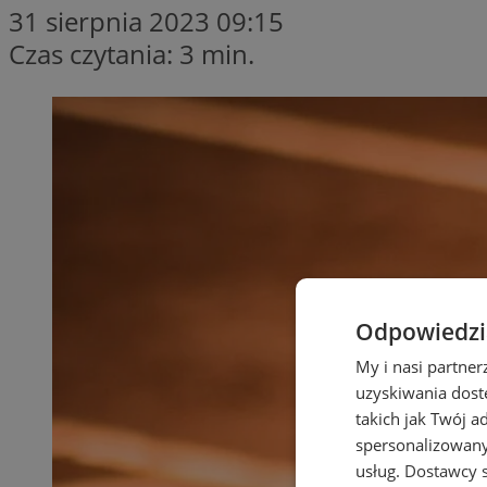
31 sierpnia 2023 09:15
Czas czytania: 3 min.
Odpowiedzia
My i nasi partne
uzyskiwania dost
takich jak Twój a
spersonalizowanyc
usług.
Dostawcy s