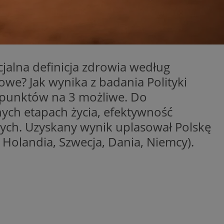
entyfikator sesji.
entyfikator sesji.
entyfikator sesji.
erów obsługuje
ekście
cjalna definicja zdrowia według
lu optymalizacji
we? Jak wynika z badania Polityki
 do przechowywania
7 punktów na 3 możliwe. Do
niu do usług
e, czy użytkownik
ych etapach życia, efektywność
enia lub reklamy.
ych. Uzyskany wynik uplasował Polskę
niania ludzi i
trony internetowej,
e ważnych raportów
 Holandia, Szwecja, Dania, Niemcy).
ryny internetowej.
 identyfikatora
rzez usługę Cookie-
preferencji
 na pliki cookie.
ookie Cookie-