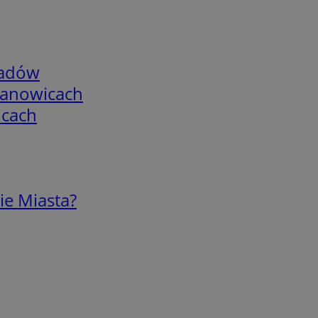
adów
mianowicach
icach
ie Miasta?