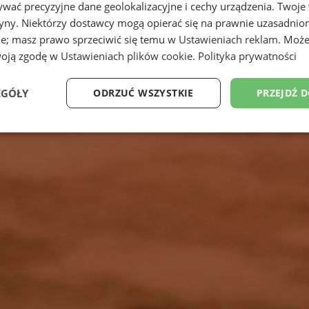
wać precyzyjne dane geolokalizacyjne i cechy urządzenia. Twoje
tryny. Niektórzy dostawcy mogą opierać się na prawnie uzasadnio
ie; masz prawo sprzeciwić się temu w
Ustawieniach reklam
. Może
woją zgodę w
Ustawieniach plików cookie
.
Polityka prywatności
EGÓŁY
ODRZUĆ WSZYSTKIE
PRZEJDŹ 
Wydajność
Targetowanie
Funkcjonalność
Ni
ezbędne
Wydajność
Targetowanie
Funkcjonalność
Niesklasyfikow
ie umożliwiają korzystanie z podstawowych funkcji strony internetowej, takich jak log
Bez niezbędnych plików cookie nie można prawidłowo korzystać ze strony internetowe
Okres
Provider
/
Domena
Opis
przechowywania