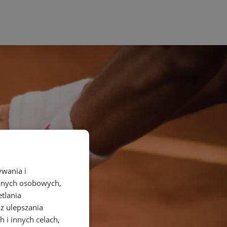
ywania i
danych osobowych,
etlania
az ulepszania
 i innych celach,