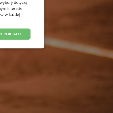
 wybory dotyczą
nym interesie
sz w każdej
DO PORTALU
esklasyfikowane
ane
owanie użytkownika i
j.