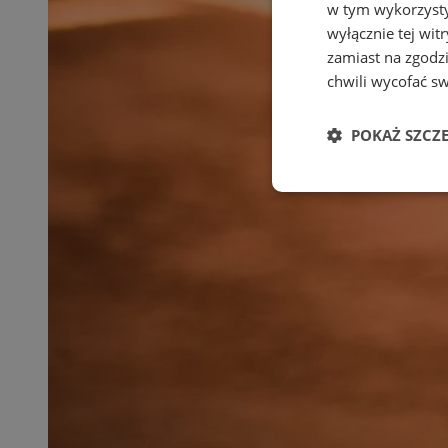
w tym wykorzysty
wyłącznie tej wi
zamiast na zgodz
chwili wycofać s
POKAŻ SZCZ
Niezbędne
Ni
Niezbędne pliki cook
zarządzanie kontem. 
Nazwa