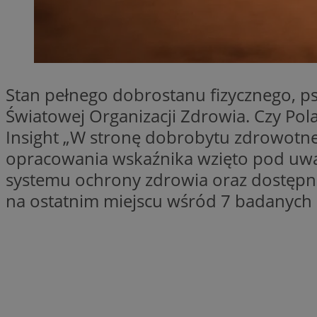
SessID
QeSessID
MvSessID
INGRESSCOOKIE
Stan pełnego dobrostanu fizycznego, psy
Światowej Organizacji Zdrowia. Czy Pol
euds
Insight „W stronę dobrobytu zdrowotne
opracowania wskaźnika wzięto pod uwag
systemu ochrony zdrowia oraz dostępn
__cf_bm
na ostatnim miejscu wśród 7 badanych k
suid
CookieScriptConse