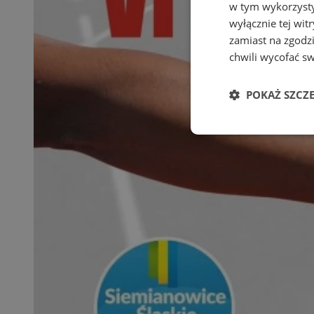
w tym wykorzysty
wyłącznie tej wi
zamiast na zgodz
chwili wycofać s
POKAŻ SZCZ
Niezbędne
Ni
Niezbędne pliki cook
zarządzanie kontem. 
Nazwa