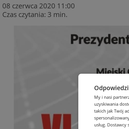
08 czerwca 2020 11:00
Czas czytania: 3 min.
Odpowiedzia
My i nasi partne
uzyskiwania dost
takich jak Twój a
spersonalizowanyc
usług.
Dostawcy s