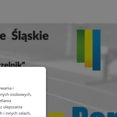
ywania i
danych osobowych,
etlania
az ulepszania
 i innych celach,