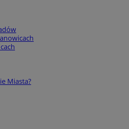
adów
mianowicach
icach
ie Miasta?