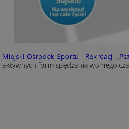
SessID
QeSessID
MvSessID
INGRESSCOOKIE
euds
Miejski Ośrodek Sportu i Rekreacji „Ps
aktywnych form spędzania wolnego czas
__cf_bm
suid
CookieScriptConse