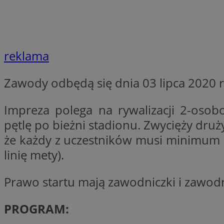
VISITOR_PRIVACY_
reklama
li_gc
Zawody odbędą się dnia 03 lipca 2020 r.
Impreza polega na rywalizacji 2-oso
pętlę po bieżni stadionu. Zwycięży druży
Nazwa
Pro
Nazwa
Nazwa
że każdy z uczestników musi minimum 1
Do
Nazwa
ustat_9rag8csgXg1
linię mety).
sa-user-id-v3
google_push
.bi
mlcwc
uid
ustat_a6dz2pz0kl
Prawo startu mają zawodniczki i zawodn
__Secure-YNID
VP
tuuid_lu
PROGRAM:
gid_CAESEHs54I33
__ktpct