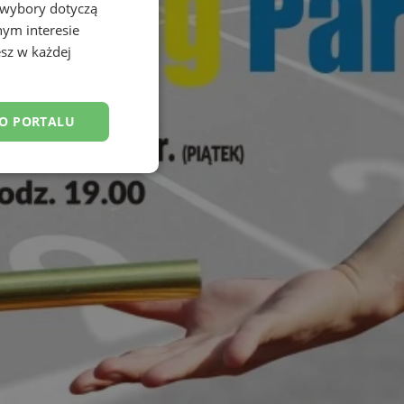
 wybory dotyczą
nym interesie
sz w każdej
DO PORTALU
esklasyfikowane
ane
owanie użytkownika i
j.