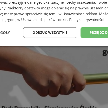
wać precyzyjne dane geolokalizacyjne i cechy urządzenia. Twoje
tryny. Niektórzy dostawcy mogą opierać się na prawnie uzasadnio
ie; masz prawo sprzeciwić się temu w
Ustawieniach reklam
. Może
woją zgodę w
Ustawieniach plików cookie
.
Polityka prywatności
EGÓŁY
ODRZUĆ WSZYSTKIE
PRZEJDŹ 
Wydajność
Targetowanie
Funkcjonalność
Ni
ezbędne
Wydajność
Targetowanie
Funkcjonalność
Niesklasyfikow
ie umożliwiają korzystanie z podstawowych funkcji strony internetowej, takich jak log
Bez niezbędnych plików cookie nie można prawidłowo korzystać ze strony internetowe
Okres
Provider
/
Domena
Opis
przechowywania