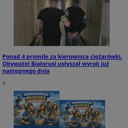
Ponad 4 promile za kierownicą ciężarówki.
Obywatel Białorusi usłyszał wyrok już
następnego dnia
3