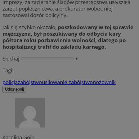
imprezy, za zacieranie śladów przestępstwa usłyszała
zarzut poplecznictwa, a prokurator wobec niej
zastosował dozór policyjny.
Jak się szybko okazało,
poszkodowany w tej sprawie
mężczyzna, był poszukiwany do odbycia kary
półtora roku pozbawienia wolności, dlatego po
hospitalizacji trafił do zakładu karnego.
Słuchaj
⏵︎
Tagi:
policja
zabójstwo
usiłowanie zabójstwo
nożownik
Udostępnij
Karolina Goik