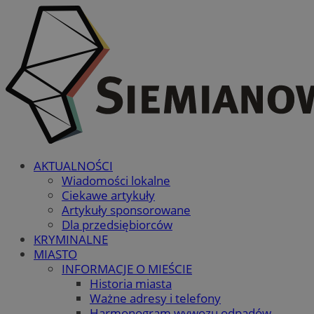
AKTUALNOŚCI
Wiadomości lokalne
Ciekawe artykuły
Artykuły sponsorowane
Dla przedsiębiorców
KRYMINALNE
MIASTO
INFORMACJE O MIEŚCIE
Historia miasta
Ważne adresy i telefony
Harmonogram wywozu odpadów