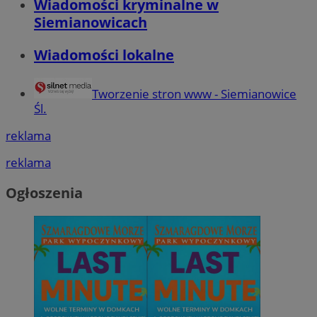
Wiadomości kryminalne w
Siemianowicach
Wiadomości lokalne
Tworzenie stron www - Siemianowice
Śl.
reklama
reklama
Ogłoszenia