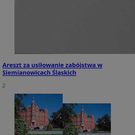
Areszt za usiłowanie zabójstwa w
Siemianowicach Śląskich
2