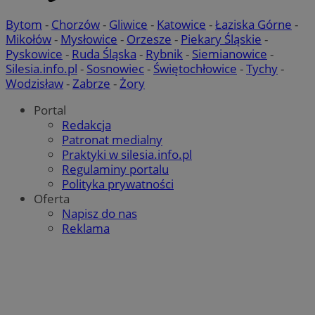
Bytom
-
Chorzów
-
Gliwice
-
Katowice
-
Łaziska Górne
-
Mikołów
-
Mysłowice
-
Orzesze
-
Piekary Śląskie
-
Pyskowice
-
Ruda Śląska
-
Rybnik
-
Siemianowice
-
Silesia.info.pl
-
Sosnowiec
-
Świętochłowice
-
Tychy
-
Wodzisław
-
Zabrze
-
Żory
Portal
Redakcja
Patronat medialny
Praktyki w silesia.info.pl
Regulaminy portalu
Polityka prywatności
Oferta
Napisz do nas
Reklama