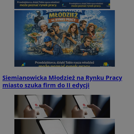
Siemianowicka Młodzież na Rynku Pracy
miasto szuka firm do II edycji