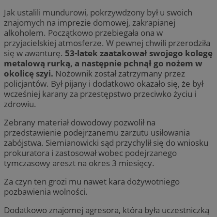
Jak ustalili mundurowi, pokrzywdzony był u swoich
znajomych na imprezie domowej, zakrapianej
alkoholem. Początkowo przebiegała ona w
przyjacielskiej atmosferze. W pewnej chwili przerodziła
się w awanturę.
53-latek zaatakował swojego kolegę
metalową rurką, a następnie pchnął go nożem w
okolicę szyi.
Nożownik został zatrzymany przez
policjantów. Był pijany i dodatkowo okazało się, że był
wcześniej karany za przestępstwo przeciwko życiu i
zdrowiu.
Zebrany materiał dowodowy pozwolił na
przedstawienie podejrzanemu zarzutu usiłowania
zabójstwa. Siemianowicki sąd przychylił się do wniosku
prokuratora i zastosował wobec podejrzanego
tymczasowy areszt na okres 3 miesięcy.
Za czyn ten grozi mu nawet kara dożywotniego
pozbawienia wolności.
Dodatkowo znajomej agresora, która była uczestniczką