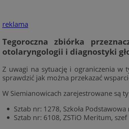
VISITOR_PRIVACY_
reklama
Tegoroczna zbiórka przeznac
li_gc
otolaryngologii i diagnostyki g
Z uwagi na sytuację i ograniczenia w t
Nazwa
Pro
sprawdzić jak można przekazać wsparci
Nazwa
Nazwa
Do
Nazwa
ustat_9rag8csgXg1
sa-user-id-v3
google_push
.bi
W Siemianowicach zarejestrowane są t
mlcwc
uid
ustat_a6dz2pz0kl
Sztab nr: 1278, Szkoła Podstawowa n
__Secure-YNID
VP
Sztab nr: 6108, ZSTiO Meritum, szef
tuuid_lu
gid_CAESEHs54I33
__ktpct