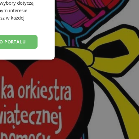
 wybory dotyczą
nym interesie
sz w każdej
DO PORTALU
esklasyfikowane
ane
owanie użytkownika i
j.