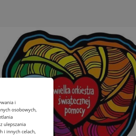
ywania i
danych osobowych,
etlania
az ulepszania
 i innych celach,