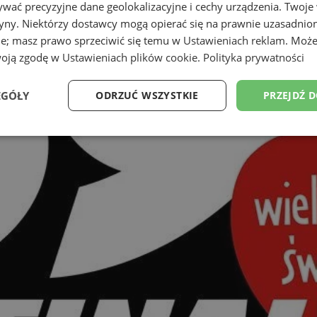
wać precyzyjne dane geolokalizacyjne i cechy urządzenia. Twoje
tryny. Niektórzy dostawcy mogą opierać się na prawnie uzasadnio
ie; masz prawo sprzeciwić się temu w
Ustawieniach reklam
. Może
woją zgodę w
Ustawieniach plików cookie
.
Polityka prywatności
EGÓŁY
ODRZUĆ WSZYSTKIE
PRZEJDŹ 
Wydajność
Targetowanie
Funkcjonalność
Ni
ezbędne
Wydajność
Targetowanie
Funkcjonalność
Niesklasyfikow
ie umożliwiają korzystanie z podstawowych funkcji strony internetowej, takich jak log
Bez niezbędnych plików cookie nie można prawidłowo korzystać ze strony internetowe
Okres
Provider
/
Domena
Opis
przechowywania