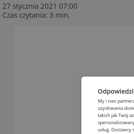
27 stycznia 2021 07:00
Czas czytania: 3 min.
Odpowiedzia
My i nasi partne
uzyskiwania dost
takich jak Twój a
spersonalizowanyc
usług.
Dostawcy s