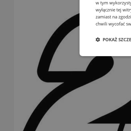
w tym wykorzysty
wyłącznie tej wi
zamiast na zgodz
chwili wycofać s
POKAŻ SZCZ
Niezbędne
Ni
Niezbędne pliki cook
zarządzanie kontem. 
Nazwa