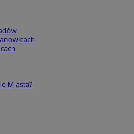
adów
mianowicach
icach
ie Miasta?