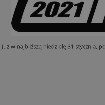
SessID
QeSessID
MvSessID
INGRESSCOOKIE
euds
Już w najbliższą niedzielę 31 stycznia, 
__cf_bm
suid
CookieScriptConse