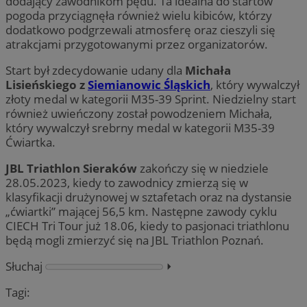
dodający zawodnikom pędu. Ta idealna do startów
pogoda przyciągnęła również wielu kibiców, którzy
dodatkowo podgrzewali atmosferę oraz cieszyli się
atrakcjami przygotowanymi przez organizatorów.
Start był zdecydowanie udany dla
Michała
Lisieńskiego z
Siemianowic Śląskich
, który wywalczył
złoty medal w kategorii M35-39 Sprint. Niedzielny start
również uwieńczony został powodzeniem Michała,
który wywalczył srebrny medal w kategorii M35-39
Ćwiartka.
JBL Triathlon Sieraków
zakończy się w niedziele
28.05.2023, kiedy to zawodnicy zmierzą się w
klasyfikacji drużynowej w sztafetach oraz na dystansie
„ćwiartki” mającej 56,5 km. Następne zawody cyklu
CIECH Tri Tour już 18.06, kiedy to pasjonaci triathlonu
będą mogli zmierzyć się na JBL Triathlon Poznań.
Słuchaj
⏵︎
Tagi: