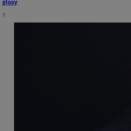
głosy
3