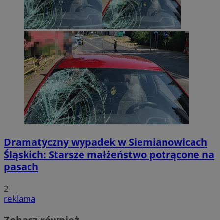
Dramatyczny wypadek w Siemianowicach
Śląskich: Starsze małżeństwo potrącone na
pasach
2
reklama
Zobacz również