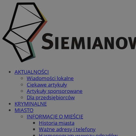
AKTUALNOŚCI
Wiadomości lokalne
Ciekawe artykuły
Artykuły sponsorowane
Dla przedsiębiorców
KRYMINALNE
MIASTO
INFORMACJE O MIEŚCIE
Historia miasta
Ważne adresy i telefony
Harmonogram wywozu odpadów