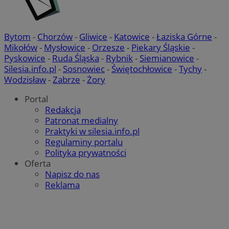
Bytom
-
Chorzów
-
Gliwice
-
Katowice
-
Łaziska Górne
-
Mikołów
-
Mysłowice
-
Orzesze
-
Piekary Śląskie
-
Pyskowice
-
Ruda Śląska
-
Rybnik
-
Siemianowice
-
Silesia.info.pl
-
Sosnowiec
-
Świętochłowice
-
Tychy
-
Wodzisław
-
Zabrze
-
Żory
Portal
Redakcja
Patronat medialny
Praktyki w silesia.info.pl
Regulaminy portalu
Polityka prywatności
Oferta
Napisz do nas
Reklama