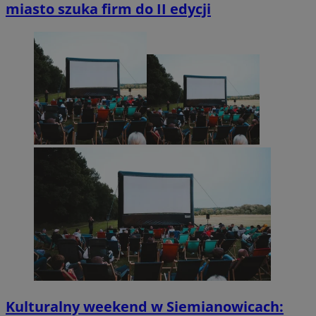
miasto szuka firm do II edycji
Kulturalny weekend w Siemianowicach: