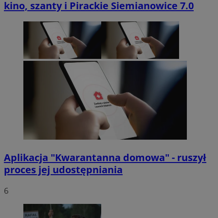
kino, szanty i Pirackie Siemianowice 7.0
Aplikacja "Kwarantanna domowa" - ruszył
proces jej udostępniania
6