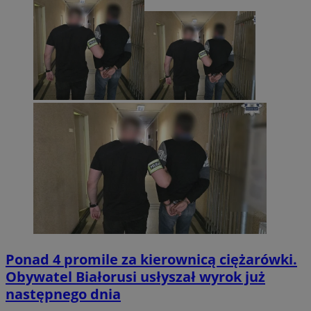
Ponad 4 promile za kierownicą ciężarówki.
Obywatel Białorusi usłyszał wyrok już
następnego dnia