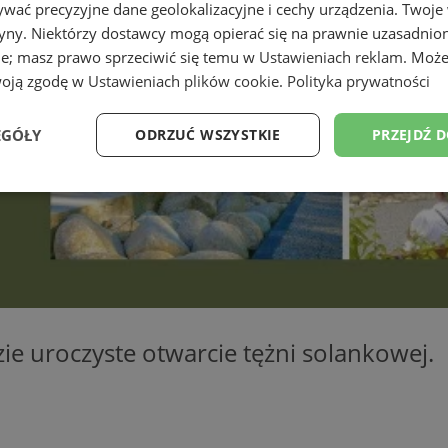
wać precyzyjne dane geolokalizacyjne i cechy urządzenia. Twoje
tryny. Niektórzy dostawcy mogą opierać się na prawnie uzasadnio
ie; masz prawo sprzeciwić się temu w
Ustawieniach reklam
. Może
woją zgodę w
Ustawieniach plików cookie
.
Polityka prywatności
EGÓŁY
ODRZUĆ WSZYSTKIE
PRZEJDŹ 
Wydajność
Targetowanie
Funkcjonalność
Ni
ezbędne
Wydajność
Targetowanie
Funkcjonalność
Niesklasyfikow
zie uroczyste otwarcie tężni solankowej.
ie umożliwiają korzystanie z podstawowych funkcji strony internetowej, takich jak log
Bez niezbędnych plików cookie nie można prawidłowo korzystać ze strony internetowe
Okres
Provider
/
Domena
Opis
przechowywania