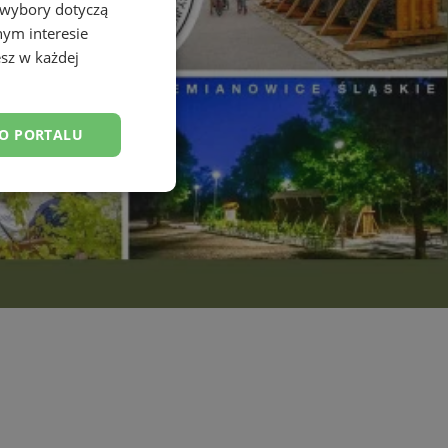
 wybory dotyczą
nym interesie
sz w każdej
DO PORTALU
esklasyfikowane
ane
owanie użytkownika i
j.