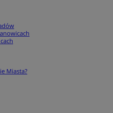
adów
mianowicach
icach
ie Miasta?