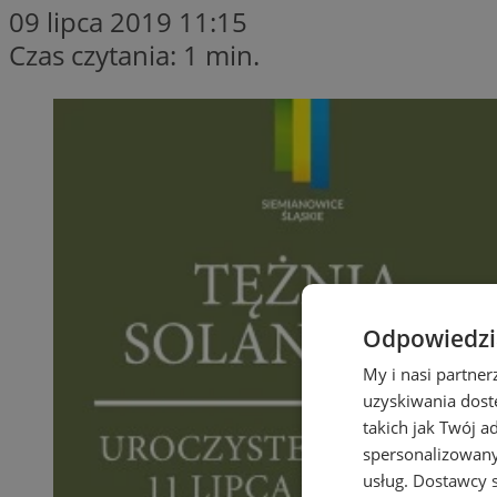
09 lipca 2019 11:15
Czas czytania: 1 min.
Odpowiedzia
My i nasi partne
uzyskiwania dost
takich jak Twój a
spersonalizowanyc
usług.
Dostawcy s