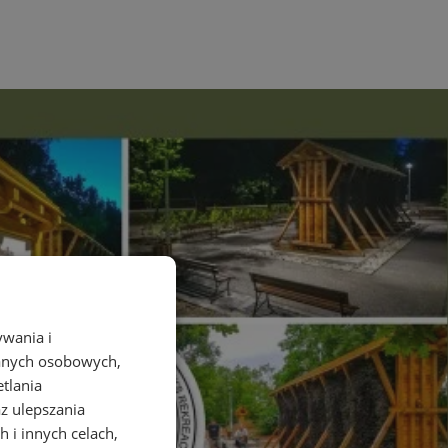
ywania i
danych osobowych,
etlania
az ulepszania
 i innych celach,