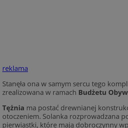
SessID
QeSessID
MvSessID
INGRESSCOOKIE
euds
reklama
__cf_bm
Stanęła ona w samym sercu tego komple
zrealizowana w ramach
Budżetu Obyw
suid
Tężnia
ma postać drewnianej konstrukcj
CookieScriptConse
otoczeniem. Solanka rozprowadzana po
pierwiastki, które mają dobroczynny w