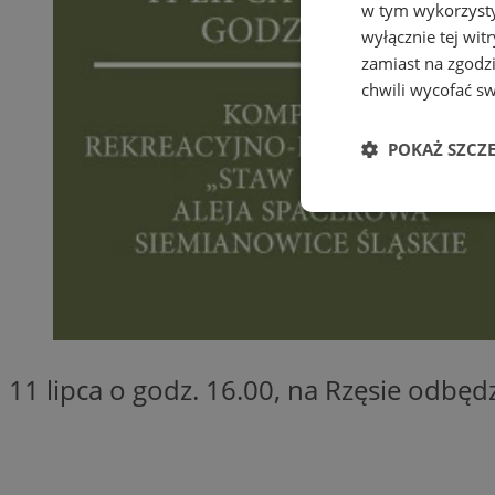
w tym wykorzysty
wyłącznie tej wi
zamiast na zgodz
chwili wycofać s
POKAŻ SZCZ
Niezbędne
Ni
11 lipca o godz. 16.00, na Rzęsie odbęd
Niezbędne pliki cook
zarządzanie kontem. 
Nazwa