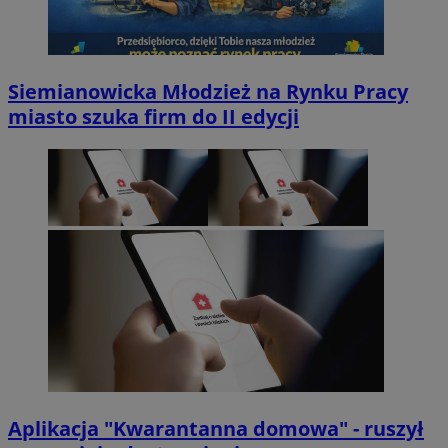
Siemianowicka Młodzież na Rynku Pracy
miasto szuka firm do II edycji
Aplikacja "Kwarantanna domowa" - ruszył