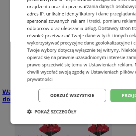
urządzeniu oraz do przetwarzania danych osobowych
adres IP, unikalne identyfikatory i dane przeglądani
spersonalizowanych reklam i treści, pomiaru reklam i
odbiorców oraz ulepszania usług.
Dostawcy stron tr
również przetwarzać Twoje dane w tych i innych cel
wykorzystywać precyzyjne dane geolokalizacyjne i c
Twoje wybory dotyczą wyłącznie tej witryny. Niekt
opierać się na prawnie uzasadnionym interesie zami
prawo sprzeciwić się temu w
Ustawieniach reklam
.
chwili wycofać swoją zgodę w
Ustawieniach plików 
prywatności
Wakacyjny wypoczynek nad Bałtykiem w
ODRZUĆ WSZYSTKIE
PRZEJ
domkach Szmaragdowe Morze
POKAŻ SZCZEGÓŁY
Niezbędne
Wydajność
Targetowani