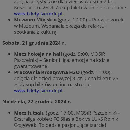
Zajęcia artystyczne dla dzieci w wieku 5-7 lat.
Koszt biletu: 25 zł. Zakup biletów online na stronie
www.bilety.siemck.pl
.
Muzeum Miejskie
(godz. 17:00) – Podwieczorek
w Muzeum. Wspaniała okazja do relaksu i
spotkania z kulturą.
Sobota, 21 grudnia 2024 r.
Mecz hokeja na hali
(godz. 9:00, MOSiR
Pszczelnik) – Senior I liga, emocje na lodzie
gwarantowane!
Pracownia Kreatywna H2O
(godz. 11:00) –
Zajęcia dla dzieci powyżej 8 lat. Cena biletu: 25
zł. Zakup biletów online na stronie
www.bilety.siemck.pl
.
Niedziela, 22 grudnia 2024 r.
Mecz futsalu
(godz. 17:00, MOSiR Pszczelnik) –
Ekstraliga kobiet: FC Silesia Box vs LUKS Rolnik
Głogówek. To będzie pasjonujące starcie!