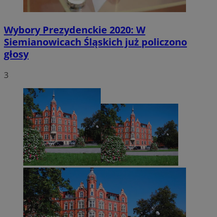
Wybory Prezydenckie 2020: W
Siemianowicach Śląskich już policzono
głosy
3