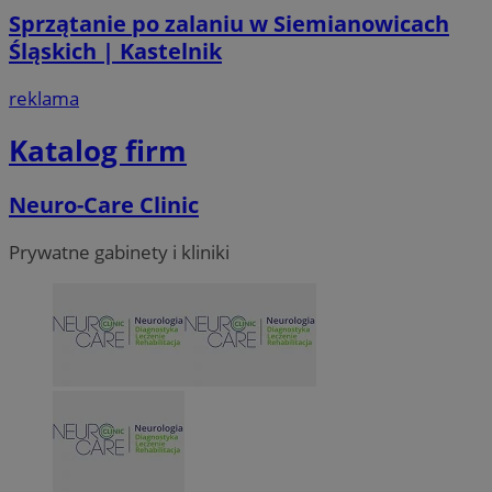
Sprzątanie po zalaniu w Siemianowicach
Śląskich | Kastelnik
reklama
Katalog firm
VISITOR_PRIVACY_METADATA
5 miesi
YouTube
tygod
Neuro-Care Clinic
.youtube.com
Prywatne gabinety i kliniki