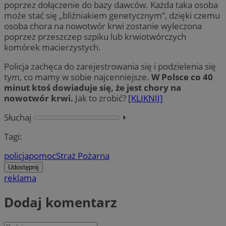
poprzez dołączenie do bazy dawców. Każda taka osoba
może stać się „bliźniakiem genetycznym”, dzięki czemu
osoba chora na nowotwór krwi zostanie wyleczona
poprzez przeszczep szpiku lub krwiotwórczych
komórek macierzystych.
Policja zachęca do zarejestrowania się i podzielenia się
tym, co mamy w sobie najcenniejsze.
W Polsce co 40
minut ktoś dowiaduje się, że jest chory na
nowotwór krwi.
Jak to zrobić?
[KLIKNIJ]
Słuchaj
⏵︎
Tagi:
policja
pomoc
Straż Pożarna
Udostępnij
reklama
Dodaj komentarz