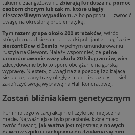
takiemu zaangażowaniu
zbierają fundusze na pomoc
osobom chorym lub takim, które uległy
nieszczęśliwym wypadkom.
Albo po prostu – zwrócić
uwagę na określoną problematykę.
Tym razem grupa około 200 strażaków,
wśród
których znalazł się siemianowicki policjant z drogówki
–
sierżant Dawid Żemła,
w pełnym umundurowaniu
ruszyła na Giewont. Należy wspomnieć, że
pełne
umundurowanie waży około 20 kilogramów,
więc
zdecydowanie było to spore obciążanie na górską
wyprawę. Niestety, z uwagi na złą pogodę i zbliżającą
się burzę, plany trasy uległy zmianie i strażacy musieli
zakończyć swoją wyprawę na Hali Kondratowej.
Zostań bliźniakiem genetycznym
Pomimo tego w całej akcji nie liczyło się miejsce na
mecie. Najważniejsze było przesłanie, które miało
zwrócić uwagę,
jak ważna jest rejestracja nowych
dawców szpiku i zachęcenie do dzielenia się nim