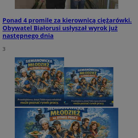
Ponad 4 promile za kierownicą ciężarówki.
Obywatel Białorusi usłyszał wyrok już
następnego dnia
3