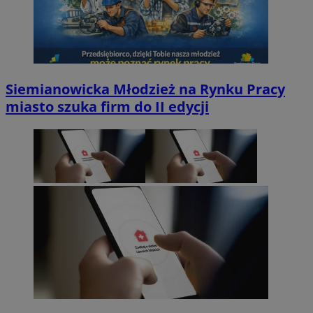
Siemianowicka Młodzież na Rynku Pracy
miasto szuka firm do II edycji