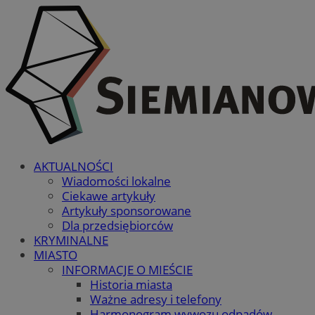
AKTUALNOŚCI
Wiadomości lokalne
Ciekawe artykuły
Artykuły sponsorowane
Dla przedsiębiorców
KRYMINALNE
MIASTO
INFORMACJE O MIEŚCIE
Historia miasta
Ważne adresy i telefony
Harmonogram wywozu odpadów