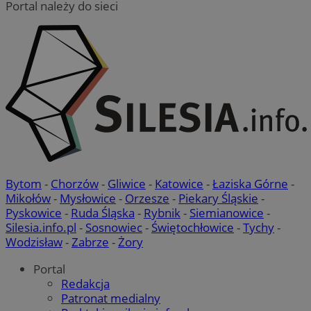
Portal należy do sieci
Bytom
-
Chorzów
-
Gliwice
-
Katowice
-
Łaziska Górne
-
Mikołów
-
Mysłowice
-
Orzesze
-
Piekary Śląskie
-
Pyskowice
-
Ruda Śląska
-
Rybnik
-
Siemianowice
-
Silesia.info.pl
-
Sosnowiec
-
Świętochłowice
-
Tychy
-
Wodzisław
-
Zabrze
-
Żory
Portal
Redakcja
Patronat medialny