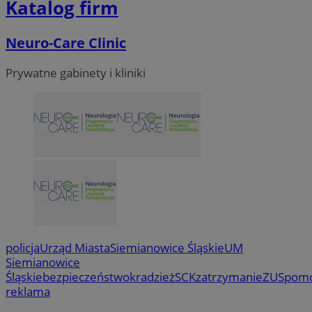
Katalog firm
Neuro-Care Clinic
Prywatne gabinety i kliniki
policja
Urząd Miasta
Siemianowice Śląskie
UM
Siemianowice
Śląskie
bezpieczeństwo
kradzież
SCK
zatrzymanie
ZUS
pom
reklama