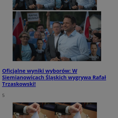
Oficjalne wyniki wyborów: W
Siemianowicach Śląskich wygrywa Rafał
Trzaskowski!
5