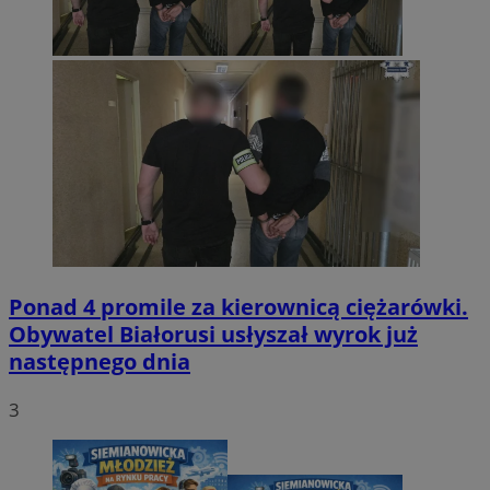
Ponad 4 promile za kierownicą ciężarówki.
Obywatel Białorusi usłyszał wyrok już
następnego dnia
3