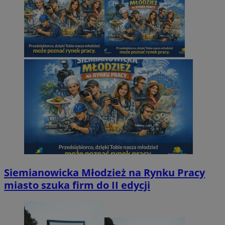
Siemianowicka Młodzież na Rynku Pracy
miasto szuka firm do II edycji