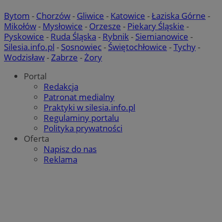
Bytom
-
Chorzów
-
Gliwice
-
Katowice
-
Łaziska Górne
-
Mikołów
-
Mysłowice
-
Orzesze
-
Piekary Śląskie
-
Pyskowice
-
Ruda Śląska
-
Rybnik
-
Siemianowice
-
Silesia.info.pl
-
Sosnowiec
-
Świętochłowice
-
Tychy
-
Wodzisław
-
Zabrze
-
Żory
Portal
Redakcja
Patronat medialny
Praktyki w silesia.info.pl
Regulaminy portalu
Polityka prywatności
Oferta
Napisz do nas
Reklama