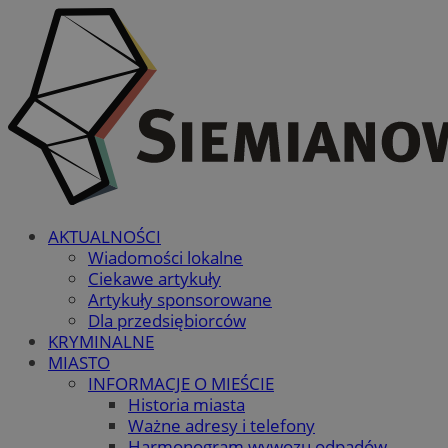
AKTUALNOŚCI
Wiadomości lokalne
Ciekawe artykuły
Artykuły sponsorowane
Dla przedsiębiorców
KRYMINALNE
MIASTO
INFORMACJE O MIEŚCIE
Historia miasta
Ważne adresy i telefony
Harmonogram wywozu odpadów