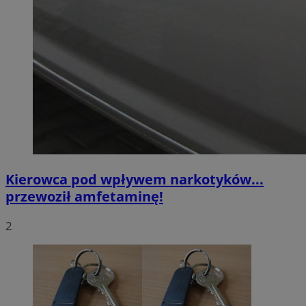
Kierowca pod wpływem narkotyków...
przewoził amfetaminę!
2