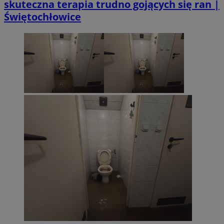
skuteczna terapia trudno gojących się ran |
Świętochłowice