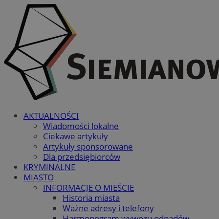
AKTUALNOŚCI
Wiadomości lokalne
Ciekawe artykuły
Artykuły sponsorowane
Dla przedsiębiorców
KRYMINALNE
MIASTO
INFORMACJE O MIEŚCIE
Historia miasta
Ważne adresy i telefony
Harmonogram wywozu odpadów