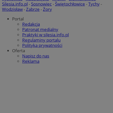
Silesia.info.pl
-
Sosnowiec
-
Świętochłowice
-
Tychy
-
Wodzisław
-
Zabrze
-
Żory
Portal
Redakcja
Patronat medialny
Praktyki w silesia.info.pl
Regulaminy portalu
Polityka prywatności
Oferta
Napisz do nas
Reklama