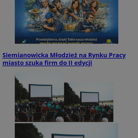
Siemianowicka Młodzież na Rynku Pracy
miasto szuka firm do II edycji