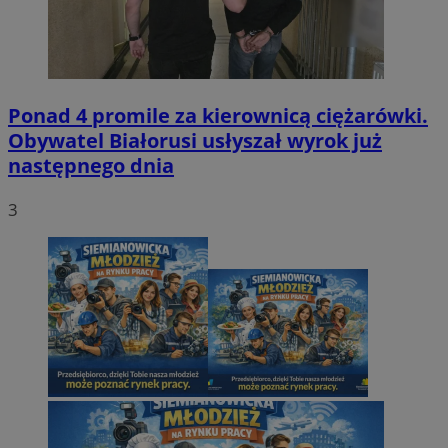
Ponad 4 promile za kierownicą ciężarówki.
Obywatel Białorusi usłyszał wyrok już
następnego dnia
3