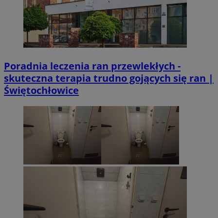
Poradnia leczenia ran przewlekłych -
skuteczna terapia trudno gojących się ran |
Świętochłowice
suid
1 r
Simplifi Holdings
Inc.
.simpli.fi
CookieScriptConsent
4 tygodni
CookieScript
siemianowice.net.pl