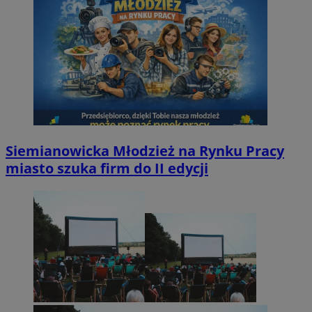
Siemianowicka Młodzież na Rynku Pracy
miasto szuka firm do II edycji