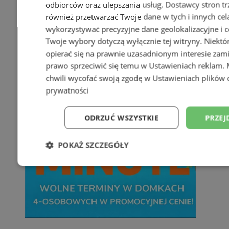
odbiorców oraz ulepszania usług.
Dostawcy stron tr
również przetwarzać Twoje dane w tych i innych cel
wykorzystywać precyzyjne dane geolokalizacyjne i c
Twoje wybory dotyczą wyłącznie tej witryny. Niekt
opierać się na prawnie uzasadnionym interesie zami
prawo sprzeciwić się temu w
Ustawieniach reklam
.
chwili wycofać swoją zgodę w
Ustawieniach plików 
prywatności
ODRZUĆ WSZYSTKIE
PRZEJ
POKAŻ SZCZEGÓŁY
Niezbędne
Wydajność
Targetowani
Niesklasyfikowane