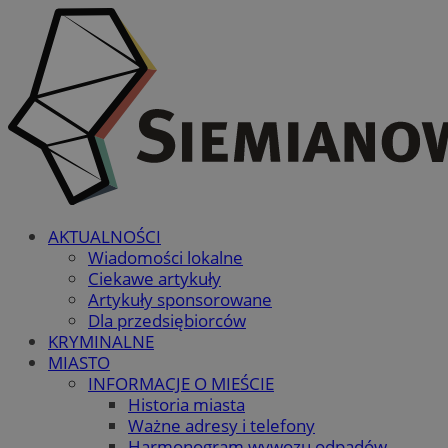
AKTUALNOŚCI
Wiadomości lokalne
Ciekawe artykuły
Artykuły sponsorowane
Dla przedsiębiorców
KRYMINALNE
MIASTO
INFORMACJE O MIEŚCIE
Historia miasta
Ważne adresy i telefony
Harmonogram wywozu odpadów