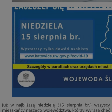
Już w najbliższą niedzielę (15 sierpnia br.) wszyscy
mieszkańcy naszego województwa, którzy wyrażą chęć