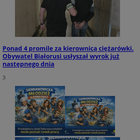
Ponad 4 promile za kierownicą ciężarówki.
Obywatel Białorusi usłyszał wyrok już
następnego dnia
3