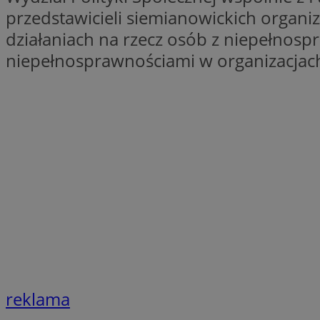
przedstawicieli siemianowickich organi
SessID
działaniach na rzecz osób z niepełnos
QeSessID
MvSessID
niepełnosprawnościami w organizacjac
INGRESSCOOKIE
euds
__cf_bm
suid
CookieScriptConse
reklama