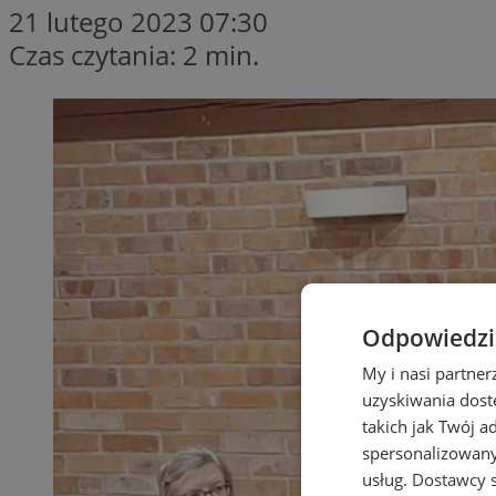
21 lutego 2023 07:30
Czas czytania: 2 min.
Odpowiedzia
My i nasi partne
uzyskiwania dost
takich jak Twój a
spersonalizowanyc
usług.
Dostawcy s