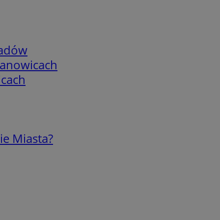
adów
mianowicach
icach
ie Miasta?