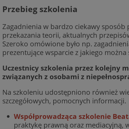
VISITOR_PRIVACY_
Przebieg szkolenia
Zagadnienia w bardzo ciekawy sposób 
przekazania teorii, aktualnych przepis
Szeroko omówione było np. zagadnieni
li_gc
prezentujące wsparcie z jakiego można 
Uczestnicy szkolenia przez kolejny 
Nazwa
związanych z osobami z niepełnosp
Pro
Nazwa
Nazwa
Do
Nazwa
ustat_9rag8csgXg1
sa-user-id-v3
google_push
.bi
Na szkoleniu udostępniono również wie
mlcwc
uid
szczegółowych, pomocnych informacji
ustat_a6dz2pz0kl
__Secure-YNID
VP
Współprowadząca szkolenie Beat
tuuid_lu
gid_CAESEHs54I33
praktykę prawną oraz mediacyjną, 
__ktpct