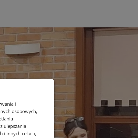
ywania i
danych osobowych,
etlania
az ulepszania
 i innych celach,