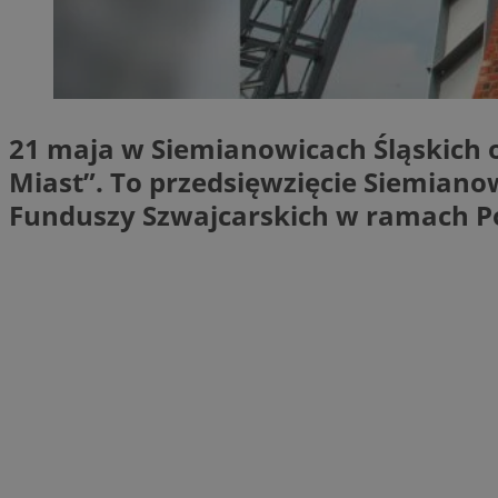
SessID
QeSessID
MvSessID
INGRESSCOOKIE
21 maja w Siemianowicach Śląskich o
Miast”. To przedsięwzięcie Siemianow
euds
Funduszy Szwajcarskich w ramach P
__cf_bm
suid
CookieScriptConse