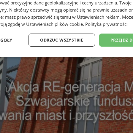
wać precyzyjne dane geolokalizacyjne i cechy urządzenia. Twoje
tryny. Niektórzy dostawcy mogą opierać się na prawnie uzasadnio
ie; masz prawo sprzeciwić się temu w
Ustawieniach reklam
. Może
woją zgodę w
Ustawieniach plików cookie
.
Polityka prywatności
EGÓŁY
ODRZUĆ WSZYSTKIE
PRZEJDŹ 
Wydajność
Targetowanie
Funkcjonalność
Ni
ezbędne
Wydajność
Targetowanie
Funkcjonalność
Niesklasyfikow
ie umożliwiają korzystanie z podstawowych funkcji strony internetowej, takich jak log
Bez niezbędnych plików cookie nie można prawidłowo korzystać ze strony internetowe
Okres
Provider
/
Domena
Opis
przechowywania