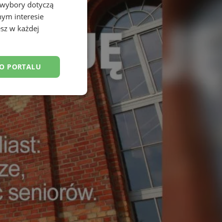
 wybory dotyczą
nym interesie
sz w każdej
DO PORTALU
esklasyfikowane
ane
owanie użytkownika i
j.