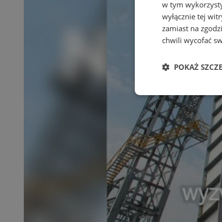
w tym wykorzysty
wyłącznie tej wi
zamiast na zgodz
chwili wycofać s
POKAŻ SZCZ
Niezbędne
Ni
Niezbędne pliki cook
zarządzanie kontem. 
Nazwa