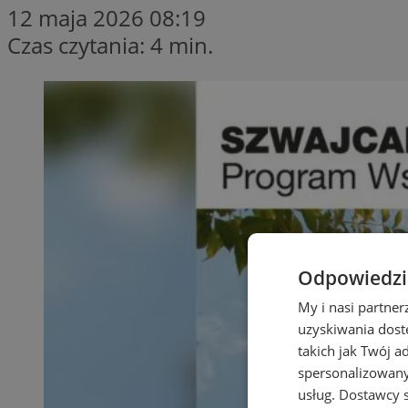
12 maja 2026 08:19
Czas czytania: 4 min.
Odpowiedzia
My i nasi partne
uzyskiwania dost
takich jak Twój a
spersonalizowanyc
usług.
Dostawcy s