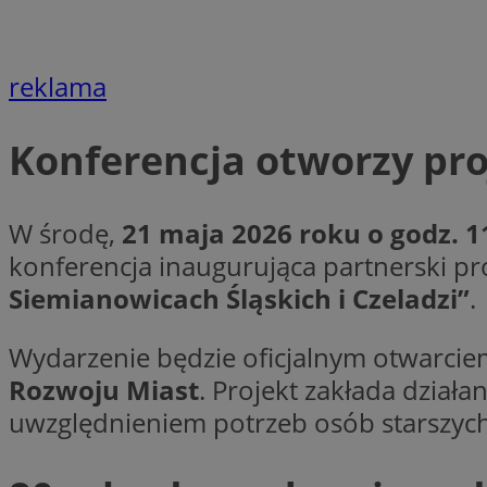
VISITOR_PRIVACY_
reklama
Konferencja otworzy pro
li_gc
W środę,
21 maja 2026 roku o godz. 1
konferencja inaugurująca partnerski p
Nazwa
Pro
Siemianowicach Śląskich i Czeladzi”
.
Nazwa
Nazwa
Do
Nazwa
ustat_9rag8csgXg1
sa-user-id-v3
google_push
.bi
mlcwc
Wydarzenie będzie oficjalnym otwarci
uid
ustat_a6dz2pz0kl
Rozwoju Miast
. Projekt zakłada dział
__Secure-YNID
uwzględnieniem potrzeb osób starszych
VP
tuuid_lu
gid_CAESEHs54I33
__ktpct