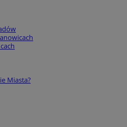
adów
mianowicach
icach
ie Miasta?