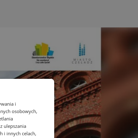
ywania i
danych osobowych,
etlania
az ulepszania
 i innych celach,