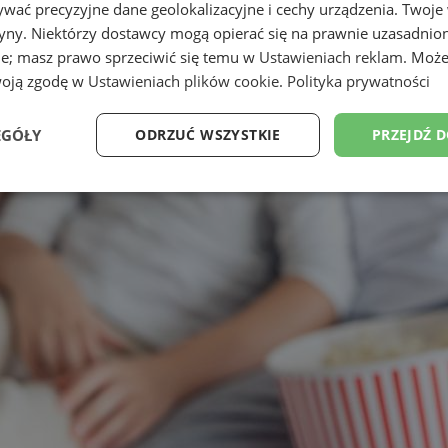
wać precyzyjne dane geolokalizacyjne i cechy urządzenia. Twoje
tryny. Niektórzy dostawcy mogą opierać się na prawnie uzasadnio
ie; masz prawo sprzeciwić się temu w
Ustawieniach reklam
. Może
woją zgodę w
Ustawieniach plików cookie
.
Polityka prywatności
EGÓŁY
ODRZUĆ WSZYSTKIE
PRZEJDŹ 
Wydajność
Targetowanie
Funkcjonalność
Ni
ezbędne
Wydajność
Targetowanie
Funkcjonalność
Niesklasyfikow
ie umożliwiają korzystanie z podstawowych funkcji strony internetowej, takich jak log
Bez niezbędnych plików cookie nie można prawidłowo korzystać ze strony internetowe
Okres
Provider
/
Domena
Opis
przechowywania