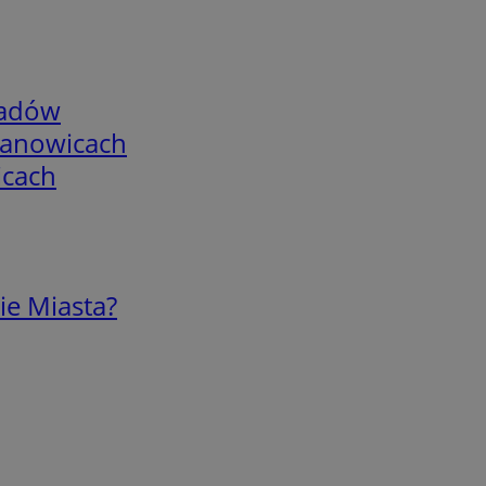
adów
mianowicach
icach
ie Miasta?