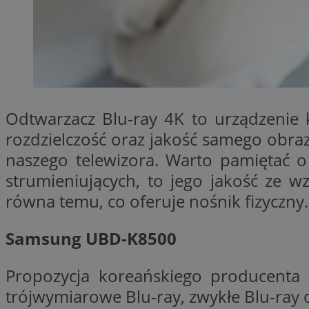
SessID
QeSessID
MvSessID
INGRESSCOOKIE
Odtwarzacz Blu-ray 4K to urządzenie 
euds
rozdzielczość oraz jakość samego obra
naszego telewizora. Warto pamiętać o
__cf_bm
strumieniujących, to jego jakość ze w
równa temu, co oferuje nośnik fizyczn
suid
Samsung UBD-K8500
CookieScriptConse
Propozycja koreańskiego producenta 
trójwymiarowe Blu-ray, zwykłe Blu-ray 