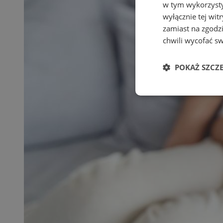
w tym wykorzysty
wyłącznie tej wi
zamiast na zgodz
chwili wycofać s
POKAŻ SZCZ
Niezbędne
Ni
Niezbędne pliki cook
zarządzanie kontem. 
Nazwa