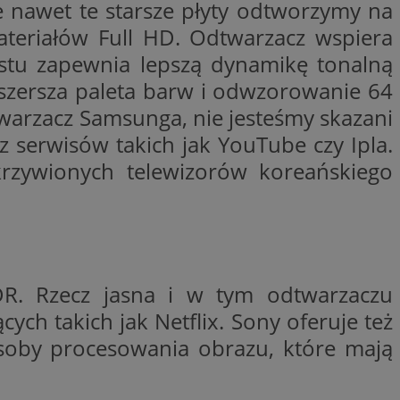
le nawet te starsze płyty odtworzymy na
nformacje o zgodzie
ncjach dotyczących
ateriałów Full HD. Odtwarzacz wspiera
ia z witryny.
olityki prywatności
astu zapewnia lepszą dynamikę tonalną
ich przestrzeganie
temu użytkownik nie
y szersza paleta barw i odwzorowanie 64
woich preferencji,
 z regulacjami
twarzacz Samsunga, nie jesteśmy skazani
 serwisów takich jak YouTube czy Ipla.
y gościa na
nych celów
rzywionych telewizorów koreańskiego
 i przechowywania
 informacji na
iadomień push do
troną internetową.
DR. Rzecz jasna i w tym odtwarzaczu
znie przypisany,
śledzenia i analizy
kator użytkownika
ownika i
ronie internetowej.
ch takich jak Netflix. Sony oferuje też
om trzecim w celu
osoby procesowania obrazu, które mają
zenia i raportowania
ronie internetowej
iedzającego, który
amy. Może
e odwiedzającego w
jaki użytkownik
ięki temu Bidswitch
ób ich interakcji z
am i zapewnić, że