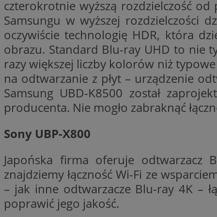
czterokrotnie wyższą rozdzielczość od 
VISITOR_PRIVACY_
Samsungu w wyższej rozdzielczości dz
oczywiście technologię HDR, która dz
obrazu. Standard Blu-ray UHD to nie ty
razy większej liczby kolorów niż typow
na odtwarzanie z płyt – urządzenie od
li_gc
Samsung UBD-K8500 został zaprojekt
producenta. Nie mogło zabraknąć łączn
Nazwa
Pro
Sony UBP-X800
Nazwa
Nazwa
Do
Nazwa
ustat_9rag8csgXg1
sa-user-id-v3
google_push
.bi
mlcwc
Japońska firma oferuje odtwarzacz 
uid
ustat_a6dz2pz0kl
znajdziemy łączność Wi-Fi ze wsparciem
__Secure-YNID
– jak inne odtwarzacze Blu-ray 4K – 
VP
tuuid_lu
poprawić jego jakość.
gid_CAESEHs54I33
__ktpct