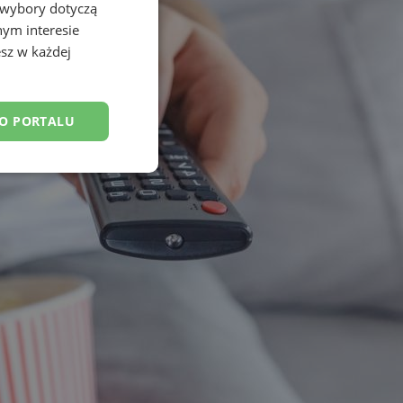
 wybory dotyczą
nym interesie
sz w każdej
DO PORTALU
esklasyfikowane
ane
owanie użytkownika i
j.