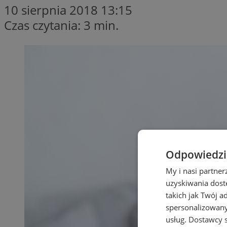
10 sierpnia 2018 13:15
Czas czytania: 3 min.
Odpowiedzia
My i nasi partne
uzyskiwania dost
takich jak Twój a
spersonalizowanyc
usług.
Dostawcy s