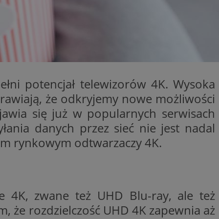
entyfikator sesji.
entyfikator sesji.
entyfikator sesji.
erów obsługuje
ekście
lu optymalizacji
ełni potencjał telewizorów 4K. Wysoka
 do przechowywania
niu do usług
prawiają, że odkryjemy nowe możliwości
e, czy użytkownik
enia lub reklamy.
jawia się już w popularnych serwisach
niania ludzi i
łania danych przez sieć nie jest nadal
trony internetowej,
e ważnych raportów
jom rynkowym odtwarzaczy 4K.
ryny internetowej.
 identyfikatora
rzez usługę Cookie-
preferencji
e 4K, zwane też UHD Blu-ray, ale też
 na pliki cookie.
ookie Cookie-
ym, że rozdzielczość UHD 4K zapewnia aż