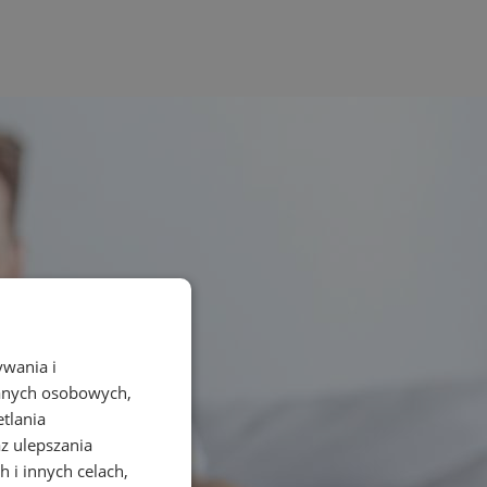
ywania i
danych osobowych,
etlania
az ulepszania
 i innych celach,