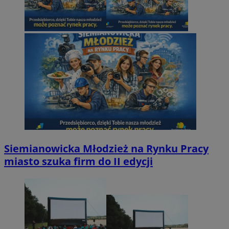
Siemianowicka Młodzież na Rynku Pracy
miasto szuka firm do II edycji