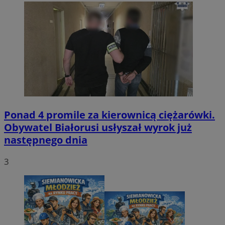
Ponad 4 promile za kierownicą ciężarówki.
Obywatel Białorusi usłyszał wyrok już
następnego dnia
3