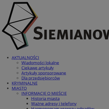
AKTUALNOŚCI
Wiadomości lokalne
Ciekawe artykuły
Artykuły sponsorowane
Dla przedsiębiorców
KRYMINALNE
MIASTO
INFORMACJE O MIEŚCIE
Historia miasta
Ważne adresy i telefony
Harmonogram wywozu odpadów