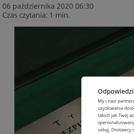
06 października 2020 06:30
Czas czytania: 1 min.
Odpowiedzia
My i nasi partne
uzyskiwania dost
takich jak Twój a
spersonalizowanyc
usług.
Dostawcy s