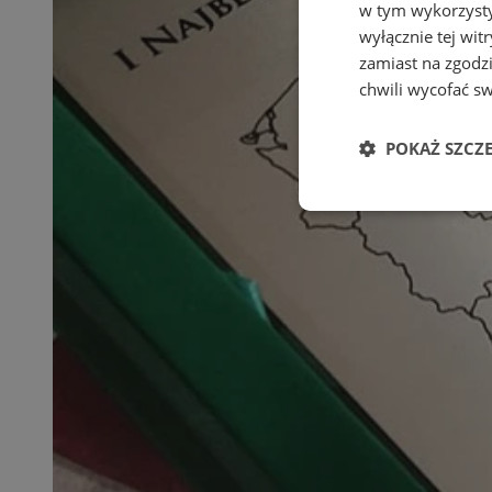
w tym wykorzysty
wyłącznie tej wi
zamiast na zgodz
chwili wycofać s
POKAŻ SZCZ
Niezbędne
Ni
Niezbędne pliki cook
zarządzanie kontem. 
Nazwa