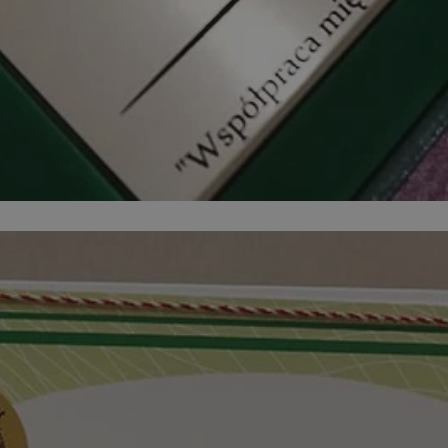
siemianowice.net.pl
1 rok
Ten plik cookie przechowuje id
siemianowice.net.pl
1 rok
Ten plik cookie przechowuje id
siemianowice.net.pl
1 rok
Ten plik cookie przechowuje id
Sesja
Rejestruje, który klaster serw
NGINX Inc.
gościa. Jest to używane w kont
bh.contextweb.com
równoważenia obciążenia w ce
doświadczenia użytkownika.
.rfihub.com
Sesja
Ten plik cookie jest używany
zgody użytkownika w odniesie
śledzenia. Zazwyczaj rejestruj
zdecydował się na usługi śledz
29 minut 58
Ten plik cookie służy do rozróż
Cloudflare Inc.
sekund
botów. Jest to korzystne dla s
.temu.com
ponieważ umożliwia tworzeni
na temat korzystania z jej wit
Google Privacy Policy
1 rok
Do przechowywania unikalnego
Simplifi Holdings
sesji.
Inc.
.simpli.fi
nt
4 tygodnie 2 dni
Ten plik cookie jest używany p
CookieScript
Script.com do zapamiętywania 
siemianowice.net.pl
dotyczących zgody użytkownika
Jest to konieczne, aby baner c
Script.com działał poprawnie.