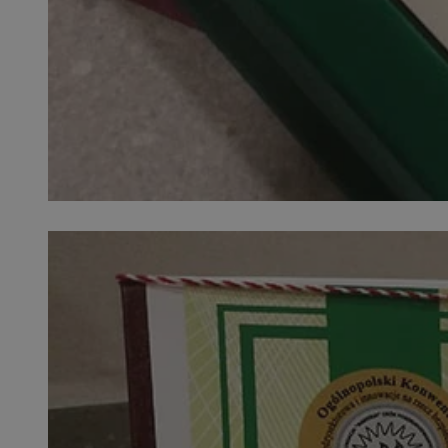
SessID
QeSessID
MvSessID
INGRESSCOOKIE
euds
__cf_bm
suid
CookieScriptConse