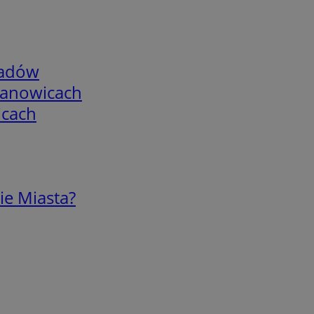
adów
mianowicach
icach
ie Miasta?