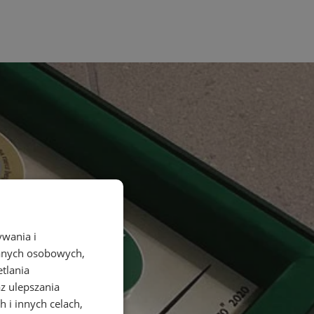
ywania i
danych osobowych,
etlania
az ulepszania
 i innych celach,