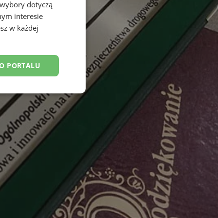
 wybory dotyczą
nym interesie
sz w każdej
DO PORTALU
esklasyfikowane
ane
owanie użytkownika i
j.