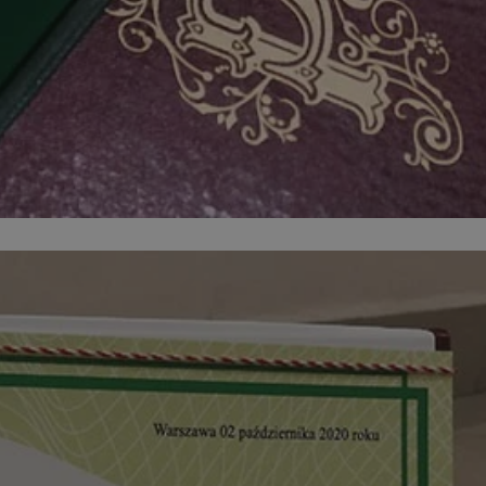
entyfikator sesji.
entyfikator sesji.
entyfikator sesji.
erów obsługuje
ekście
lu optymalizacji
 do przechowywania
niu do usług
e, czy użytkownik
enia lub reklamy.
niania ludzi i
trony internetowej,
e ważnych raportów
ryny internetowej.
 identyfikatora
rzez usługę Cookie-
preferencji
 na pliki cookie.
ookie Cookie-