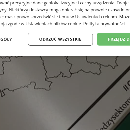
wać precyzyjne dane geolokalizacyjne i cechy urządzenia. Twoje
tryny. Niektórzy dostawcy mogą opierać się na prawnie uzasadnio
ie; masz prawo sprzeciwić się temu w
Ustawieniach reklam
. Może
woją zgodę w
Ustawieniach plików cookie
.
Polityka prywatności
EGÓŁY
ODRZUĆ WSZYSTKIE
PRZEJDŹ 
Wydajność
Targetowanie
Funkcjonalność
Ni
ezbędne
Wydajność
Targetowanie
Funkcjonalność
Niesklasyfikow
ie umożliwiają korzystanie z podstawowych funkcji strony internetowej, takich jak log
Bez niezbędnych plików cookie nie można prawidłowo korzystać ze strony internetowe
Okres
Provider
/
Domena
Opis
przechowywania